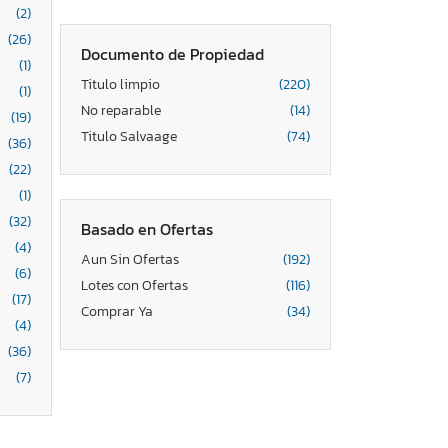
(2)
(26)
Documento de Propiedad
(1)
Titulo limpio
(220)
(1)
No reparable
(14)
(19)
Titulo Salvaage
(74)
(36)
(22)
(1)
(32)
Basado en Ofertas
(4)
Aun Sin Ofertas
(192)
(6)
Lotes con Ofertas
(116)
(17)
Comprar Ya
(34)
(4)
(36)
(7)