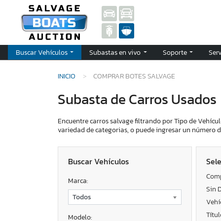
Buscar Vehículos
Subastas en vivo
Soporte
Ser
INICIO
COMPRAR BOTES SALVAGE
Subasta de Carros Usados
Encuentre carros salvage filtrando por Tipo de Vehícul
variedad de categorias, o puede ingresar un número de
Buscar Vehículos
Sele
Comp
Marca:
Sin 
Vehí
Títu
Modelo: