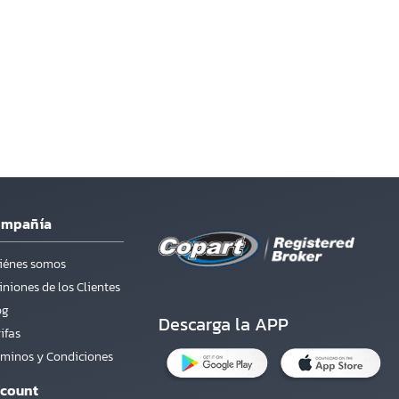
ompañía
iénes somos
niones de los Clientes
og
Descarga la APP
ifas
rminos y Condiciones
count