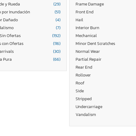
de y Rueda
(29)
Frame Damage
 por Inundación
(51)
Front End
r Dañado
(4)
Hail
alismo
(7)
Interior Burn
Sin Ofertas
(192)
Mechanical
s con Ofertas
(116)
Minor Dent Scratches
arrivals
(30)
Normal Wear
a Pura
(66)
Partial Repair
Rear End
Rollover
Roof
Side
Stripped
Undercarriage
Vandalism