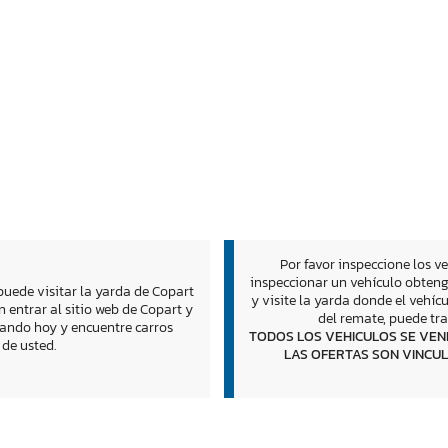
Por favor inspeccione los v
inspeccionar un vehículo obteng
puede visitar la yarda de Copart
y visite la yarda donde el vehí
 entrar al sitio web de Copart y
del remate, puede tra
cando hoy y encuentre carros
TODOS LOS VEHICULOS SE VEN
 de usted.
LAS OFERTAS SON VINCUL