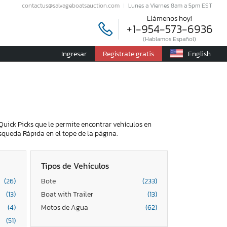
contactus@salvageboatsauction.com
Lunes a Viernes 8am a 5pm EST
Llámenos hoy!
+1-954-573-6936
(Hablamos Español)
Ingresar
Regístrate gratis
English
Quick Picks que le permite encontrar vehículos en
squeda Rápida en el tope de la página.
Tipos de Vehículos
(26)
Bote
(233)
(13)
Boat with Trailer
(13)
(4)
Motos de Agua
(62)
(51)