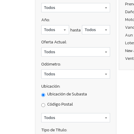
Pren
Daño
Moto
Año:
Vand
hasta
Aun 
Oferta Actual:
Lote
New 
Vent
Odómetro:
Ubicación:
Ubicación de Subasta
Código Postal
Tipo de Título: