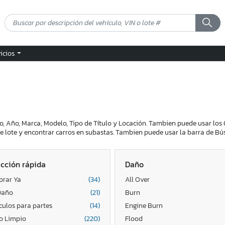
vicios
o, Año, Marca, Modelo, Tipo de Título y Locación. Tambien puede usar los 
 lote y encontrar carros en subastas. Tambien puede usar la barra de Bú
cción rápida
Daño
rar Ya
(34)
All Over
Daño
(21)
Burn
culos para partes
(14)
Engine Burn
lo Limpio
(220)
Flood