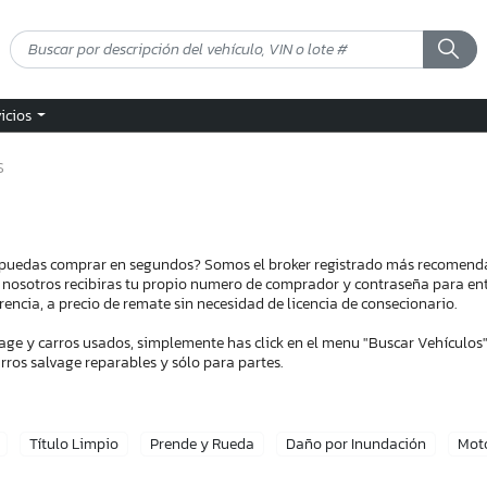
vicios
S
 puedas comprar en segundos? Somos el broker registrado más recomend
n nosotros recibiras tu propio numero de comprador y contraseña para entr
encia, a precio de remate sin necesidad de licencia de consecionario.
ge y carros usados, simplemente has click en el menu "Buscar Vehículos"
ros salvage reparables y sólo para partes.
Título Limpio
Prende y Rueda
Daño por Inundación
Mot