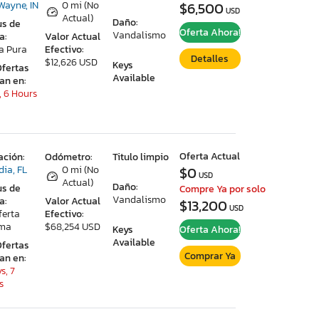
Wayne, IN
0 mi (No
$6,500
USD
Actual)
Daño:
us de
Oferta Ahora!
Vandalismo
a:
Valor Actual
a Pura
Efectivo:
Detalles
$12,626 USD
Keys
Ofertas
Available
ran en:
, 6 Hours
Oferta Actual
ación:
Odómetro:
Titulo limpio
dia, FL
0 mi (No
$0
USD
Actual)
Daño:
us de
Compre Ya por solo
Vandalismo
a:
Valor Actual
$13,200
USD
ferta
Efectivo:
ima
$68,254 USD
Keys
Oferta Ahora!
Available
Ofertas
Comprar Ya
ran en:
s, 7
s