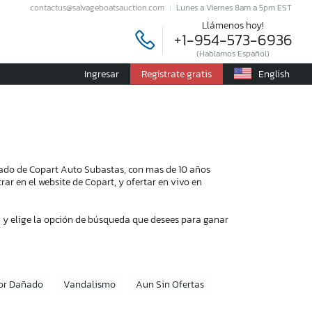
contactus@salvageboatsauction.com
Lunes a Viernes 8am a 5pm EST
Llámenos hoy!
+1-954-573-6936
(Hablamos Español)
Ingresar
Regístrate gratis
English
ado de Copart Auto Subastas, con mas de 10 años
ar en el website de Copart, y ofertar en vivo en
 y elige la opción de búsqueda que desees para ganar
or Dañado
Vandalismo
Aun Sin Ofertas