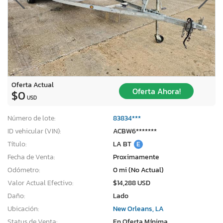
Oferta Actual
Oferta Ahora!
$0
USD
Número de lote:
83834***
ID vehicular (VIN):
ACBW6*******
Título:
LA BT
E
Fecha de Venta:
Proximamente
Odómetro:
0 mi (No Actual)
Valor Actual Efectivo:
$14,288 USD
Daño:
Lado
Ubicación:
New Orleans, LA
Status de Venta:
En Oferta Mínima