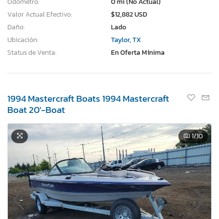
Odómetro:
0 mi (No Actual)
Valor Actual Efectivo:
$12,882 USD
Daño:
Lado
Ubicación:
Taylor, TX
Status de Venta:
En Oferta Mínima
1994 Mastercraft Boats 1994 Mastercraft
Boat 20'-Boat
1
/10