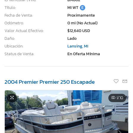
Título:
MI WT
E
Fecha de Venta:
Proximamente
Odómetro:
0 mi (No Actual)
Valor Actual Efectivo:
$12,640 USD
Daño:
Lado
Ubicación:
Lansing, MI
Status de Venta:
En Oferta Mínima
2004 Premier Premier 250 Escapade
1
/10