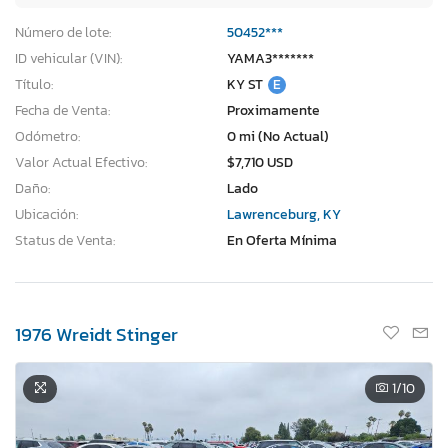
Número de lote:
50452***
ID vehicular (VIN):
YAMA3*******
Título:
KY ST
E
Fecha de Venta:
Proximamente
Odómetro:
0 mi (No Actual)
Valor Actual Efectivo:
$7,710 USD
Daño:
Lado
Ubicación:
Lawrenceburg, KY
Status de Venta:
En Oferta Mínima
1976 Wreidt Stinger
1
/10