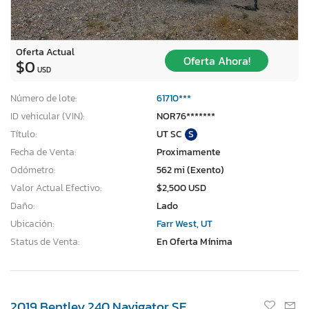
Oferta Actual
Oferta Ahora!
$0
USD
Número de lote:
61710***
ID vehicular (VIN):
NOR76*******
Título:
UT SC
S
Fecha de Venta:
Proximamente
Odómetro:
562 mi (Exento)
Valor Actual Efectivo:
$2,500 USD
Daño:
Lado
Ubicación:
Farr West, UT
Status de Venta:
En Oferta Mínima
2019 Bentley 240 Navigator SE