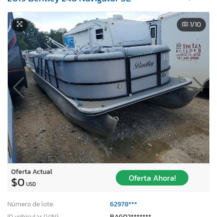
1
/10
Oferta Actual
Oferta Ahora!
$0
USD
Número de lote:
62978***
ID vehicular (VIN):
BAG02*******