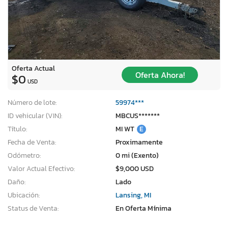
Oferta Actual
Oferta Ahora!
$0
USD
Número de lote:
59974***
ID vehicular (VIN):
MBCUS*******
Título:
MI WT
E
Fecha de Venta:
Proximamente
Odómetro:
0 mi (Exento)
Valor Actual Efectivo:
$9,000 USD
Daño:
Lado
Ubicación:
Lansing, MI
Status de Venta:
En Oferta Mínima