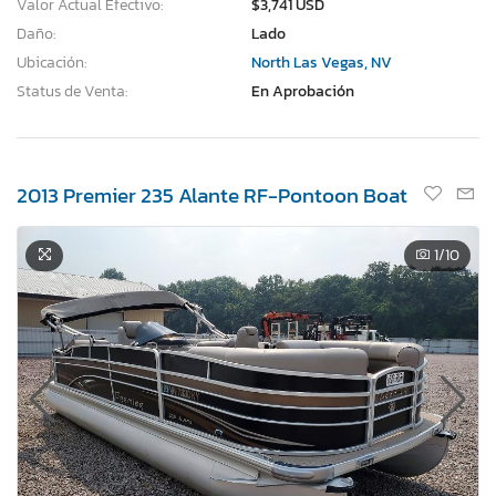
Valor Actual Efectivo:
$3,741 USD
Daño:
Lado
Ubicación:
North Las Vegas, NV
Status de Venta:
En Aprobación
2013 Premier 235 Alante RF-Pontoon Boat
1
/10