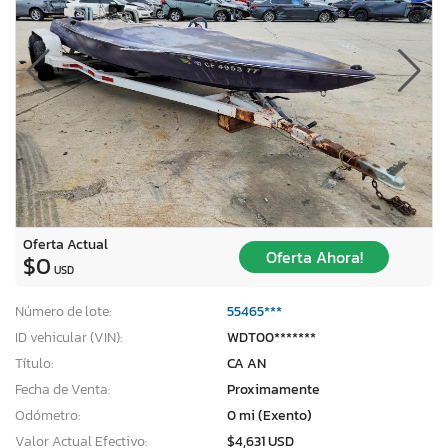
Oferta Actual
Oferta Ahora!
$0
USD
Número de lote:
55465***
ID vehicular (VIN):
WDT00*******
Título:
CA AN
Fecha de Venta:
Proximamente
Odómetro:
0 mi (Exento)
Valor Actual Efectivo:
$4,631 USD