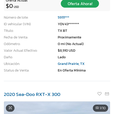
Oferta Actual
Oferta Ahora!
$0
USD
Número de lote:
59111***
ID vehicular (VIN):
YDV43*******
Título:
TX BT
Fecha de Venta:
Proximamente
Odómetro:
0 mi (No Actual)
Valor Actual Efectivo:
$8,910 USD
Daño:
Lado
Ubicación:
Grand Prairie, TX
Status de Venta:
En Oferta Mínima
2020 Sea-Doo RXT-X 300
1
/10