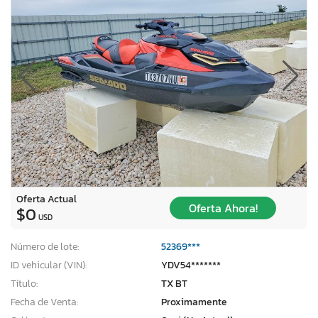
Oferta Actual
Oferta Ahora!
$0
USD
Número de lote:
52369***
ID vehicular (VIN):
YDV54*******
Título:
TX BT
Fecha de Venta:
Proximamente