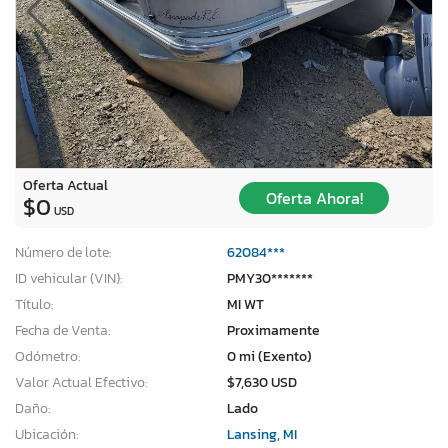
Oferta Actual
Oferta Ahora!
$0
USD
Número de lote:
62084***
ID vehicular (VIN):
PMY30*******
Título:
MI WT
Fecha de Venta:
Proximamente
Odómetro:
0 mi (Exento)
Valor Actual Efectivo:
$7,630 USD
Daño:
Lado
Ubicación:
Lansing, MI