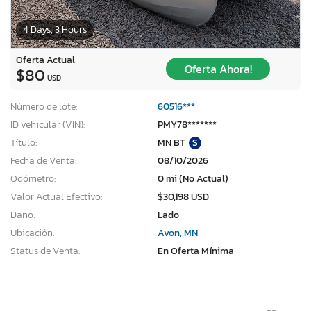
4 Days, 3 Hours
Oferta Actual
Oferta Ahora!
$80
USD
Número de lote:
60516***
ID vehicular (VIN):
PMY78*******
Título:
MN BT
S
Fecha de Venta:
08/10/2026
Odómetro:
0 mi (No Actual)
Valor Actual Efectivo:
$30,198 USD
Daño:
Lado
Ubicación:
Avon, MN
Status de Venta:
En Oferta Mínima