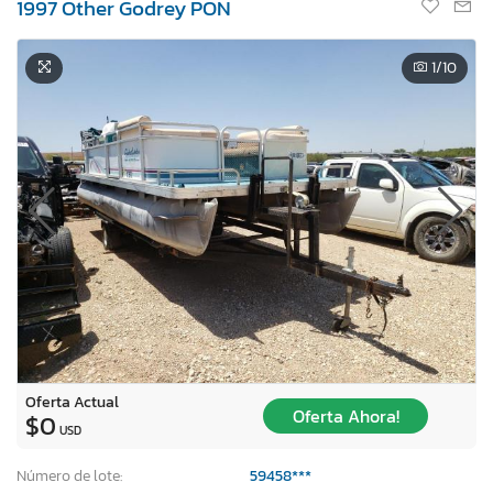
1997 Other Godrey PON
1
/10
Oferta Actual
Oferta Ahora!
$0
USD
Número de lote:
59458***