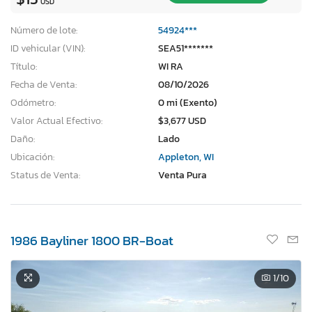
USD
Número de lote:
54924***
ID vehicular (VIN):
SEA51*******
Título:
WI RA
Fecha de Venta:
08/10/2026
Odómetro:
0 mi (Exento)
Valor Actual Efectivo:
$3,677 USD
Daño:
Lado
Ubicación:
Appleton, WI
Status de Venta:
Venta Pura
1986 Bayliner 1800 BR-Boat
1
/10