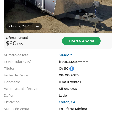
2 Hours, 24 Minutes
Oferta Actual
Oferta Ahora!
$60
USD
Número de lote:
51446***
ID vehicular (VIN):
1F9BD33236*******
Título:
CA SC
E
Fecha de Venta:
08/06/2026
Odómetro:
0 mi (Exento)
Valor Actual Efectivo:
$11,647 USD
Daño:
Lado
Ubicación:
Colton, CA
Status de Venta:
En Oferta Mínima