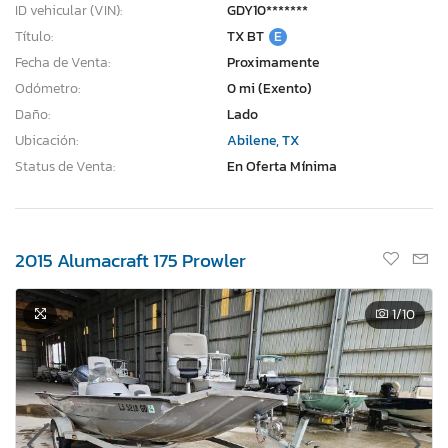
ID vehicular (VIN):
GDY10*******
Título:
TX BT
E
Fecha de Venta:
Proximamente
Odómetro:
0 mi (Exento)
Daño:
Lado
Ubicación:
Abilene, TX
Status de Venta:
En Oferta Mínima
2015 Alumacraft 175 Prowler
1
/10