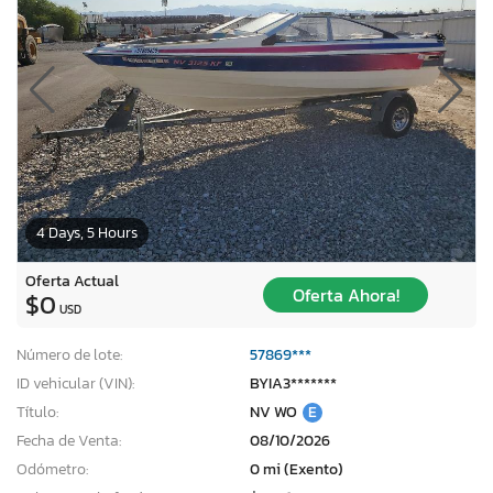
4 Days, 5 Hours
Oferta Actual
Oferta Ahora!
$0
USD
Número de lote:
57869***
ID vehicular (VIN):
BYIA3*******
Título:
NV WO
E
Fecha de Venta:
08/10/2026
Odómetro:
0 mi (Exento)