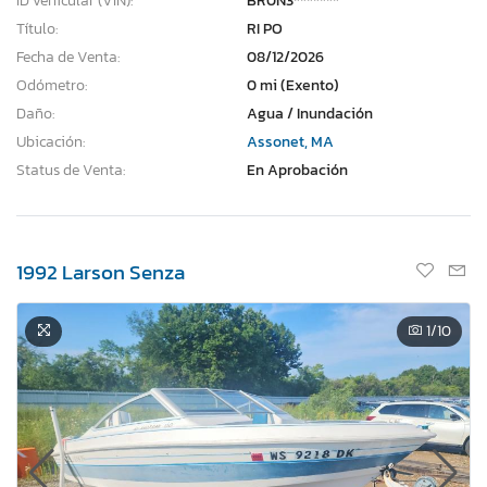
ID vehicular (VIN):
BR0N3*******
Título:
RI PO
Fecha de Venta:
08/12/2026
Odómetro:
0 mi (Exento)
Daño:
Agua / Inundación
Ubicación:
Assonet, MA
Status de Venta:
En Aprobación
1992 Larson Senza
1
/10