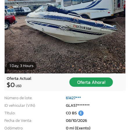
1 Day, 3 Hours
Oferta Actual
Oferta Ahora!
$0
USD
Número de lote:
61427***
ID vehicular (VIN):
GLA57*******
Título:
CO BS
E
Fecha de Venta:
08/10/2026
Odómetro:
0 mi (Exento)