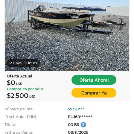
2 Days, 3 Hours
Oferta Actual
Oferta Ahora!
$0
USD
Compre Ya por solo
Comprar Ya
$2,500
USD
Número de lote:
55738***
ID vehicular (VIN):
BUJ68*******
Título:
CO BS
E
Fecha de Venta:
08/11/2026