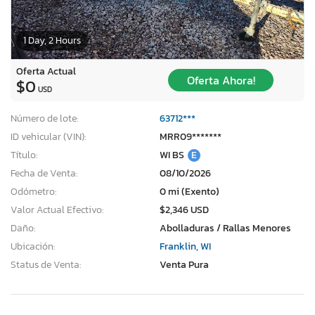
1 Day, 2 Hours
Oferta Actual
Oferta Ahora!
$0
USD
Número de lote:
63712***
ID vehicular (VIN):
MRR09*******
Título:
WI BS
E
Fecha de Venta:
08/10/2026
Odómetro:
0 mi (Exento)
Valor Actual Efectivo:
$2,346 USD
Daño:
Abolladuras / Rallas Menores
Ubicación:
Franklin, WI
Status de Venta:
Venta Pura