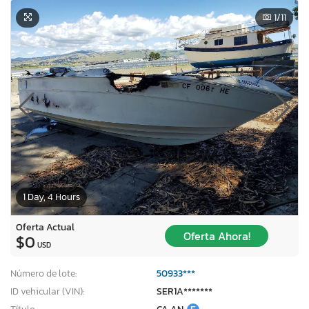
1
/11
1 Day, 4 Hours
Oferta Actual
Oferta Ahora!
$0
USD
Número de lote:
50933***
ID vehicular (VIN):
SER1A*******