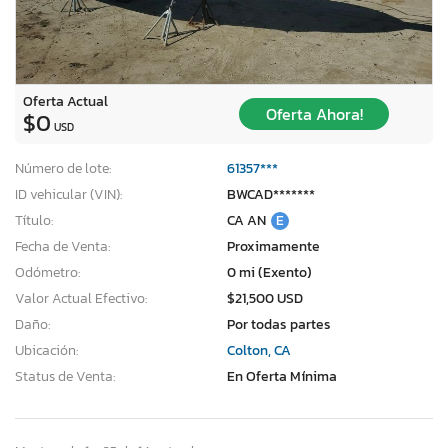
Oferta Actual
Oferta Ahora!
$0
USD
Número de lote:
61357***
ID vehicular (VIN):
BWCAD*******
Título:
CA AN
E
Fecha de Venta:
Proximamente
Odómetro:
0 mi (Exento)
Valor Actual Efectivo:
$21,500 USD
Daño:
Por todas partes
Ubicación:
Colton, CA
Status de Venta:
En Oferta Mínima