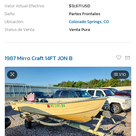
Valor Actual Efectivo:
$13,671 USD
Daño:
Partes Frontales
Ubicación:
Colorado Springs, CO
Status de Venta:
Venta Pura
1987 Mirro Craft 14FT JON B
1
/10