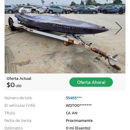
Oferta Actual
Oferta Ahora!
$0
USD
Número de lote:
55465***
ID vehicular (VIN):
WDT00*******
Título:
CA AN
Fecha de Venta:
Proximamente
Odómetro:
0 mi (Exento)