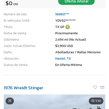
Oferta Ahora!
$0
USD
Número de lote:
56860***
ID vehicular (VIN):
YDV62*******
Título:
TX GP
R
Fecha de Venta:
Proximamente
Odómetro:
2,494 mi (No Actual)
Valor Actual Efectivo:
$3,900 USD
Daño:
Abolladuras / Rallas Menores
Ubicación:
Haslet, TX
Status de Venta:
En Oferta Mínima
1976 Wreidt Stinger
1
/10