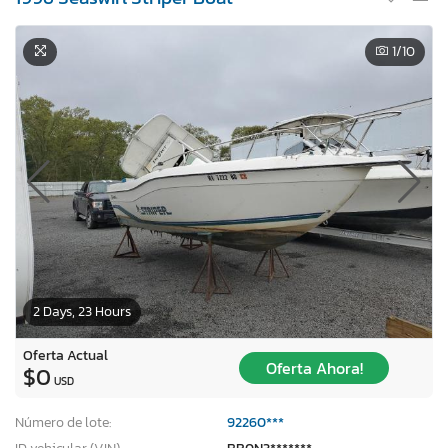
1
/10
2 Days, 23 Hours
Oferta Actual
Oferta Ahora!
$0
USD
Número de lote:
92260***