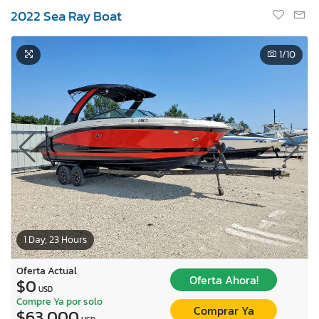
2022 Sea Ray Boat
1
/10
1 Day, 23 Hours
Oferta Actual
Oferta Ahora!
$0
USD
Compre Ya por solo
Comprar Ya
$63,000