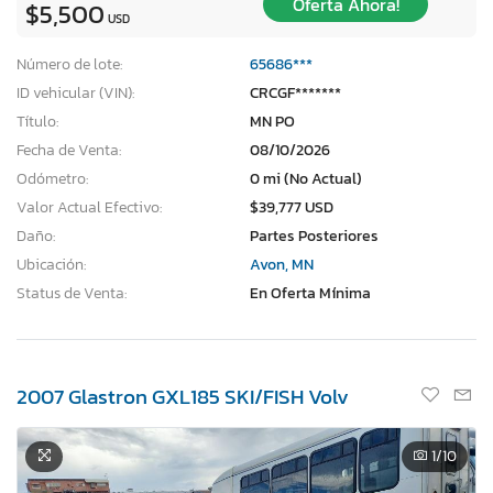
Oferta Ahora!
$5,500
USD
Número de lote:
65686***
ID vehicular (VIN):
CRCGF*******
Título:
MN PO
Fecha de Venta:
08/10/2026
Odómetro:
0 mi (No Actual)
Valor Actual Efectivo:
$39,777 USD
Daño:
Partes Posteriores
Ubicación:
Avon, MN
Status de Venta:
En Oferta Mínima
2007 Glastron GXL185 SKI/FISH Volv
1
/10