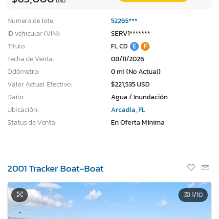
USD
Número de lote:
52265***
ID vehicular (VIN):
SERV1*******
Título:
FL CD
E
F
Fecha de Venta:
08/11/2026
Odómetro:
0 mi (No Actual)
Valor Actual Efectivo:
$221,535 USD
Daño:
Agua / Inundación
Ubicación:
Arcadia, FL
Status de Venta:
En Oferta Mínima
2001 Tracker Boat-Boat
1
/10