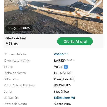
3 Days, 2 Hours
Oferta Actual
Oferta Ahora!
$0
USD
Número de lote:
63340***
ID vehicular (VIN):
LAR32*******
Título:
WI BS
E
Fecha de Venta:
08/12/2026
Odómetro:
0 mi (Exento)
Valor Actual Efectivo:
$3,524 USD
Daño:
Mecánico
Ubicación:
Milwaukee, WI
Status de Venta:
Venta Pura