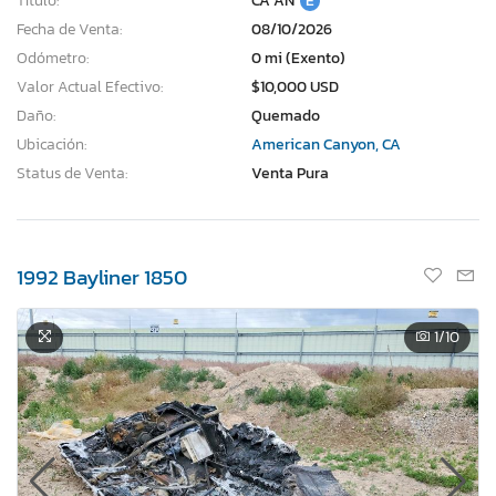
Título:
CA AN
E
Fecha de Venta:
08/10/2026
Odómetro:
0 mi (Exento)
Valor Actual Efectivo:
$10,000 USD
Daño:
Quemado
Ubicación:
American Canyon, CA
Status de Venta:
Venta Pura
1992 Bayliner 1850
1
/10