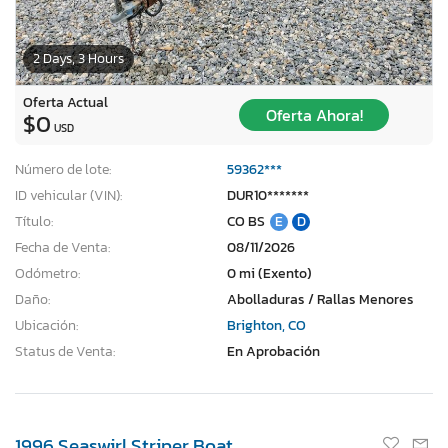
2 Days, 3 Hours
Oferta Actual
Oferta Ahora!
$0
USD
Número de lote:
59362***
ID vehicular (VIN):
DUR10*******
Título:
CO BS
E
D
Fecha de Venta:
08/11/2026
Odómetro:
0 mi (Exento)
Daño:
Abolladuras / Rallas Menores
Ubicación:
Brighton, CO
Status de Venta:
En Aprobación
1996 Seaswirl Striper Boat