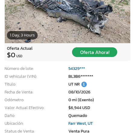
1 Day, 3 Hours
Oferta Actual
Oferta Ahora!
$0
USD
Número de lote:
54329***
ID vehicular (VIN):
BL3B6*******
Título:
UT NR
E
Fecha de Venta:
08/10/2026
Odómetro:
0 mi (Exento)
Valor Actual Efectivo:
$6,944 USD
Daño:
Quemado
Ubicación:
Farr West, UT
Status de Venta:
Venta Pura