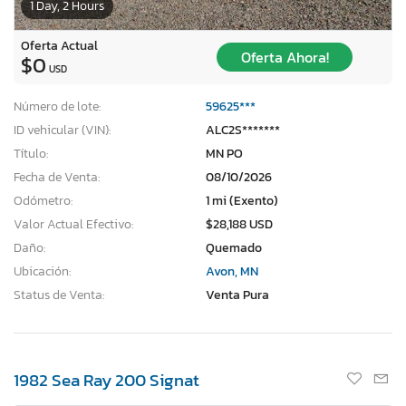
1 Day, 2 Hours
Oferta Actual
Oferta Ahora!
$0
USD
Número de lote:
59625***
ID vehicular (VIN):
ALC2S*******
Título:
MN PO
Fecha de Venta:
08/10/2026
Odómetro:
1 mi (Exento)
Valor Actual Efectivo:
$28,188 USD
Daño:
Quemado
Ubicación:
Avon, MN
Status de Venta:
Venta Pura
1982 Sea Ray 200 Signat