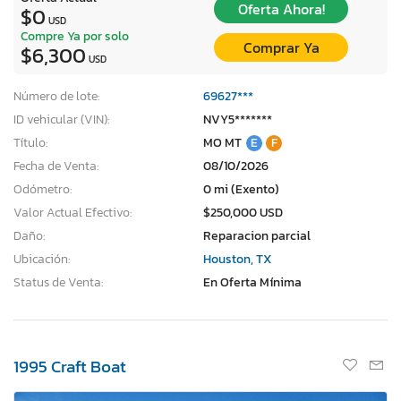
Oferta Ahora!
$0
USD
Compre Ya por solo
Comprar Ya
$6,300
USD
Número de lote:
69627***
ID vehicular (VIN):
NVY5*******
Título:
MO MT
E
F
Fecha de Venta:
08/10/2026
Odómetro:
0 mi (Exento)
Valor Actual Efectivo:
$250,000 USD
Daño:
Reparacion parcial
Ubicación:
Houston, TX
Status de Venta:
En Oferta Mínima
1995 Craft Boat