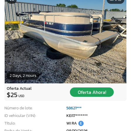
2 Days, 2 Hours
Oferta Actual
Oferta Ahora!
$25
USD
Número de lote:
58621***
ID vehicular (VIN):
KEI17*******
Título:
WI RA
E
Fecha de Venta:
08/10/2026