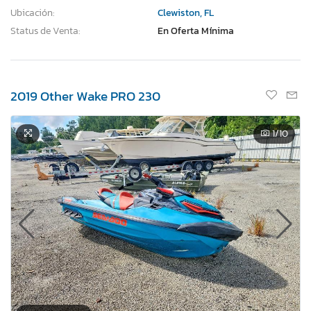
Ubicación:
Clewiston, FL
Status de Venta:
En Oferta Mínima
2019 Other Wake PRO 230
1
/10
×