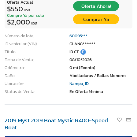
Oferta Actual
Oferta Ahora!
$550
USD
Compre Ya por solo
Comprar Ya
$2,000
USD
Número de lote:
60095***
ID vehicular (VIN):
GLAN8*******
Título:
ID CT
E
Fecha de Venta:
08/10/2026
Odómetro:
0 mi (Exento)
Daño:
Abolladuras / Rallas Menores
Ubicación:
Nampa, ID
Status de Venta:
En Oferta Mínima
2019 Myst 2019 Boat Mystic R400-Speed
Boat