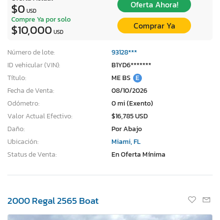
Oferta Ahora!
$0
USD
Compre Ya por solo
Comprar Ya
$10,000
USD
Número de lote:
93128***
ID vehicular (VIN):
B1YD6*******
Título:
ME BS
E
Fecha de Venta:
08/10/2026
Odómetro:
0 mi (Exento)
Valor Actual Efectivo:
$16,785 USD
Daño:
Por Abajo
Ubicación:
Miami, FL
Status de Venta:
En Oferta Mínima
2000 Regal 2565 Boat