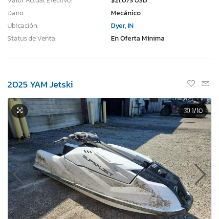
Valor Actual Efectivo:
$21,073 USD
Daño:
Mecánico
Ubicación:
Dyer, IN
Status de Venta:
En Oferta Mínima
2025 YAM Jetski
1
/10