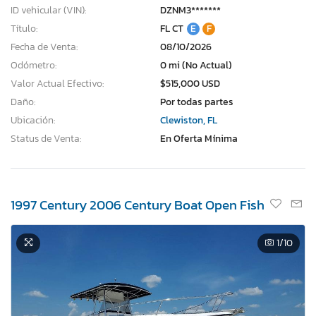
ID vehicular (VIN):
DZNM3*******
Título:
FL CT
E
F
Fecha de Venta:
08/10/2026
Odómetro:
0 mi (No Actual)
Valor Actual Efectivo:
$515,000 USD
Daño:
Por todas partes
Ubicación:
Clewiston, FL
Status de Venta:
En Oferta Mínima
1997 Century 2006 Century Boat Open Fish
1
/10