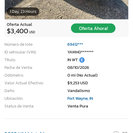
1 Day, 23 Hours
Oferta Actual
Oferta Ahora!
$3,400
USD
Número de lote:
69412***
ID vehicular (VIN):
YAMH0*******
Título:
IN WT
E
Fecha de Venta:
08/10/2026
Odómetro:
0 mi (No Actual)
Valor Actual Efectivo:
$9,253 USD
Daño:
Vandalismo
Ubicación:
Fort Wayne, IN
Status de Venta:
Venta Pura