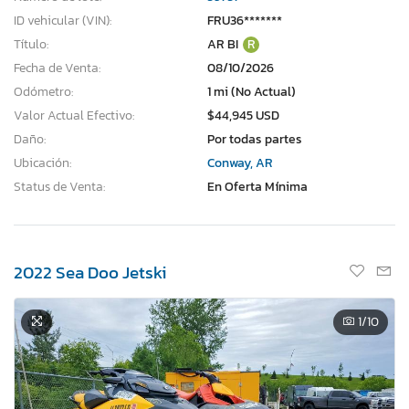
ID vehicular (VIN):
FRU36*******
Título:
AR BI
R
Fecha de Venta:
08/10/2026
Odómetro:
1 mi (No Actual)
Valor Actual Efectivo:
$44,945 USD
Daño:
Por todas partes
Ubicación:
Conway, AR
Status de Venta:
En Oferta Mínima
2022 Sea Doo Jetski
1
/10