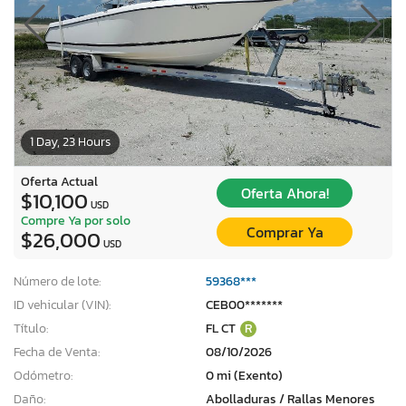
1 Day, 23 Hours
Oferta Actual
Oferta Ahora!
$10,100
USD
Compre Ya por solo
Comprar Ya
$26,000
USD
Número de lote:
59368***
ID vehicular (VIN):
CEB00*******
Título:
FL CT
R
Fecha de Venta:
08/10/2026
Odómetro:
0 mi (Exento)
Daño:
Abolladuras / Rallas Menores