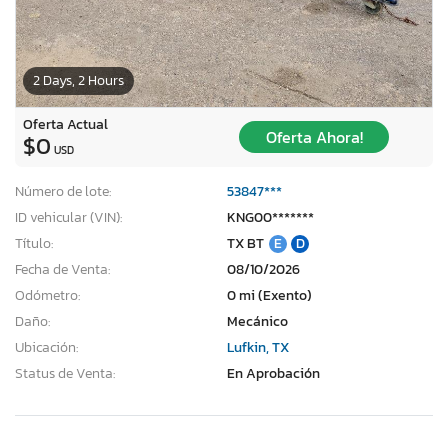
2 Days, 2 Hours
Oferta Actual
Oferta Ahora!
$0
USD
Número de lote:
53847***
ID vehicular (VIN):
KNG00*******
Título:
TX BT
E
D
Fecha de Venta:
08/10/2026
Odómetro:
0 mi (Exento)
Daño:
Mecánico
Ubicación:
Lufkin, TX
Status de Venta:
En Aprobación