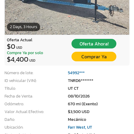
2 Days, 3 Hours
Oferta Actual
Oferta Ahora!
$0
USD
Compre Ya por solo
Comprar Ya
$4,400
USD
Número de lote:
54992***
ID vehicular (VIN):
TNRD6*******
Título:
UT CT
Fecha de Venta:
08/10/2026
Odómetro:
670 mi (Exento)
Valor Actual Efectivo:
$3,500 USD
Daño:
Mecánico
Ubicación:
Farr West, UT