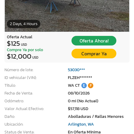
2 Days, 4 Hours
Oferta Actual
Oferta Ahora!
$125
USD
Compre Ya por solo
Comprar Ya
$12,000
USD
Número de lote:
53030***
ID vehicular (VIN):
FLZEH*******
Título:
WA CT
E
F
Fecha de Venta:
08/10/2026
Odómetro:
0 mi (No Actual)
Valor Actual Efectivo:
$57,118 USD
Daño:
Abolladuras / Rallas Menores
Ubicación:
Arlington, WA
Status de Venta:
En Oferta Mínima