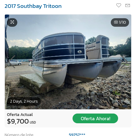
2017 Southbay Tritoon
1
/10
2 Days, 2 Hours
Oferta Actual
Oferta Ahora!
$9,700
USD
Número de lote:
59757***