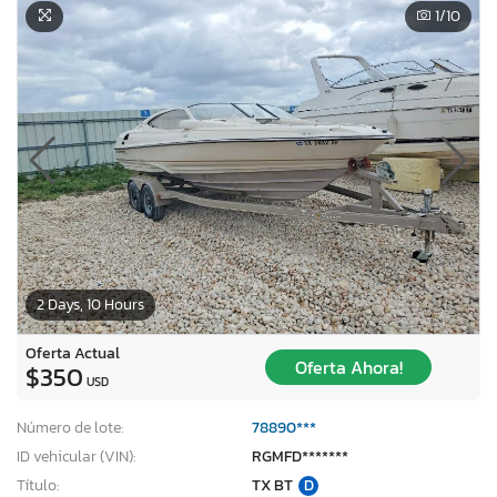
1
/10
2 Days, 10 Hours
Oferta Actual
Oferta Ahora!
$350
USD
Número de lote:
78890***
ID vehicular (VIN):
RGMFD*******
Título:
TX BT
D