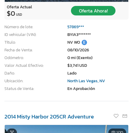
Oferta Actual
Oferta Ahora!
$0
USD
Número de lote:
57869***
ID vehicular (VIN):
BYIA3*******
Título:
NV WO
E
Fecha de Venta:
08/10/2026
Odómetro:
0 mi (Exento)
Valor Actual Efectivo:
$3,741 USD
Daño:
Lado
Ubicación:
North Las Vegas, NV
Status de Venta:
En Aprobación
2014 Misty Harbor 205CR Adventure
1
/10