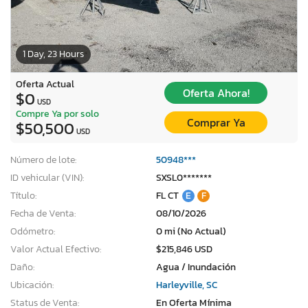
1 Day, 23 Hours
Oferta Actual
Oferta Ahora!
$0
USD
Compre Ya por solo
Comprar Ya
$50,500
USD
Número de lote:
50948***
ID vehicular (VIN):
SXSL0*******
Título:
FL CT
E
F
Fecha de Venta:
08/10/2026
Odómetro:
0 mi (No Actual)
Valor Actual Efectivo:
$215,846 USD
Daño:
Agua / Inundación
Ubicación:
Harleyville, SC
Status de Venta:
En Oferta Mínima