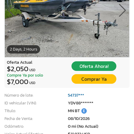
2 Days, 2 Hours
Oferta Actual
Oferta Ahora!
$2,050
USD
Compre Ya por solo
Comprar Ya
$7,000
USD
Número de lote:
54737***
ID vehicular (VIN):
YDV88*******
Título:
MN BT
E
Fecha de Venta:
08/10/2026
Odómetro:
0 mi (No Actual)