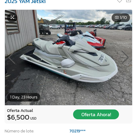
2025 YAM Jetski
1
/10
1 Day, 23 Hours
Oferta Actual
Oferta Ahora!
$6,500
USD
Número de lote:
70219***