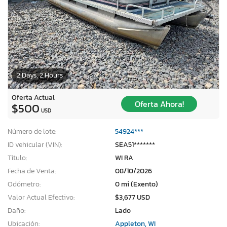
2 Days, 2 Hours
Oferta Actual
Oferta Ahora!
$500
USD
Número de lote:
54924***
ID vehicular (VIN):
SEA51*******
Título:
WI RA
Fecha de Venta:
08/10/2026
Odómetro:
0 mi (Exento)
Valor Actual Efectivo:
$3,677 USD
Daño:
Lado
Ubicación:
Appleton, WI