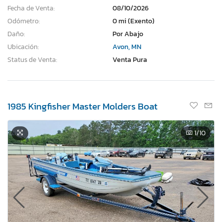
Fecha de Venta:
08/10/2026
Odómetro:
0 mi (Exento)
Daño:
Por Abajo
Ubicación:
Avon, MN
Status de Venta:
Venta Pura
1985 Kingfisher Master Molders Boat
1
/10