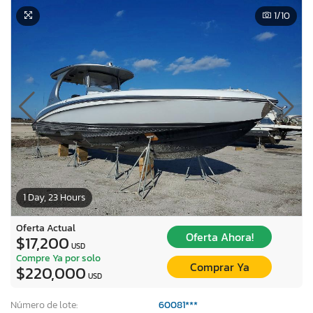
1
/10
1 Day, 23 Hours
Oferta Actual
Oferta Ahora!
$17,200
USD
Compre Ya por solo
Comprar Ya
$220,000
USD
Número de lote:
60081***