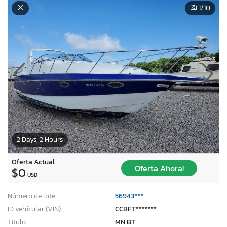
1
/10
2 Days, 2 Hours
Oferta Actual
Oferta Ahora!
$0
USD
Número de lote:
56943***
ID vehicular (VIN):
CCBFT*******
Título:
MN BT