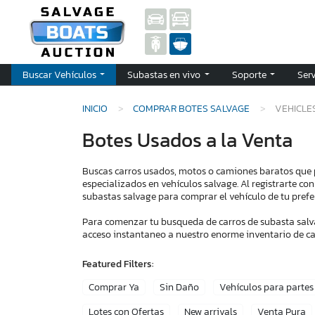
Buscar Vehículos
Subastas en vivo
Soporte
Ser
INICIO
COMPRAR BOTES SALVAGE
VEHICLE
Botes Usados a la Venta
Buscas carros usados, motos o camiones baratos que
especializados en vehículos salvage. Al registrarte co
subastas salvage para comprar el vehículo de tu prefer
Para comenzar tu busqueda de carros de subasta salva
acceso instantaneo a nuestro enorme inventario de car
Featured Filters:
Comprar Ya
Sin Daño
Vehículos para partes
Lotes con Ofertas
New arrivals
Venta Pura