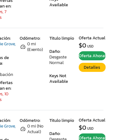
Ofertas
Available
ran en:
s, 7
s
Oferta Actual
ación:
Odómetro:
Titulo limpio
ie Grove,
0 mi
$0
USD
(Exento)
Daño:
Oferta Ahora!
Desgaste
us de
Normal
a:
Detalles
bación
Keys Not
Available
Ofertas
ran en:
s, 10
s
Oferta Actual
ación:
Odómetro:
Titulo limpio
ie Grove,
0 mi (No
$0
USD
Actual)
Daño:
Oferta Ahora!
Desgaste
us de