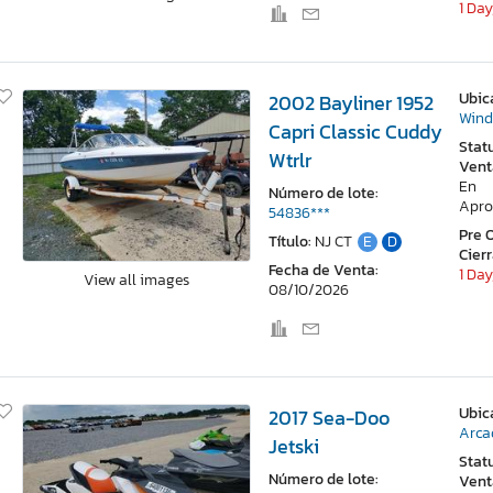
1 Day
Ubic
2002 Bayliner 1952
Wind
Capri Classic Cuddy
Stat
Wtrlr
Vent
En
Número de lote:
Apro
54836***
Pre 
Título:
NJ CT
E
D
Cier
Fecha de Venta:
1 Day
View all images
08/10/2026
Ubic
2017 Sea-Doo
Arca
Jetski
Stat
Número de lote:
Vent