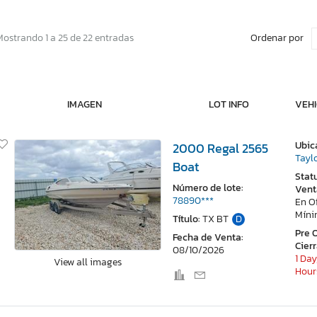
Ordenar por
Mostrando 1 a 25 de 22 entradas
IMAGEN
LOT INFO
VEHI
Ubic
2000 Regal 2565
Taylo
Boat
Stat
Número de lote:
Vent
78890***
En O
Mín
Título:
TX BT
D
Pre 
Fecha de Venta:
Cier
08/10/2026
1 Day
View all images
Hour