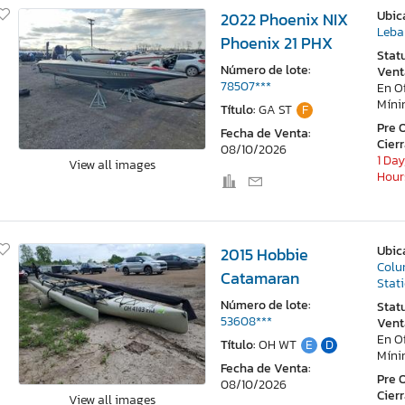
Ubic
2022 Phoenix NIX
Leba
Phoenix 21 PHX
Stat
Número de lote:
Vent
78507***
En O
Mín
Título:
GA ST
F
Pre 
Fecha de Venta:
Cier
08/10/2026
1 Day
View all images
Hour
Ubic
2015 Hobbie
Colu
Catamaran
Stat
Número de lote:
Stat
53608***
Vent
En O
Título:
OH WT
E
D
Mín
Fecha de Venta:
Pre 
08/10/2026
Cier
View all images