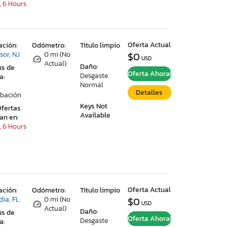
, 6 Hours
Oferta Actual
ación:
Odómetro:
Titulo limpio
sor, NJ
0 mi (No
$0
USD
Actual)
Daño:
us de
Oferta Ahora!
Desgaste
a:
Normal
Detalles
bación
Keys Not
Ofertas
Available
ran en:
, 6 Hours
Oferta Actual
ación:
Odómetro:
Titulo limpio
dia, FL
0 mi (No
$0
USD
Actual)
Daño:
us de
Oferta Ahora!
Desgaste
a: