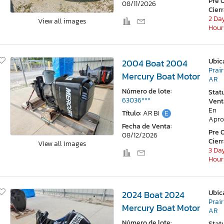
Pre 
08/11/2026
Cier
2 Day
View all images
Hour
Ubic
2004 Boat 2004
Prair
Mercury Boat Motor
AR
Número de lote:
Stat
63036***
Vent
En
Título:
AR BI
E
Apro
Fecha de Venta:
Pre 
08/12/2026
Cier
View all images
3 Day
Hour
Ubic
2024 Boat 2024
Prair
Mercury Boat Motor
AR
Número de lote:
Stat