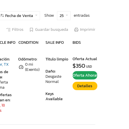
Show
entradas
Fecha de Venta
25
Filtros
Guardar busqueda
Imprimir
CLE INFO
CONDITION
SALE INFO
BIDS
Oferta Actual
ación:
Odómetro:
Titulo limpio
r, TX
0 mi
$350
USD
(Exento)
Daño:
us de
Oferta Ahora!
Desgaste
a:
Normal
ferta
Detalles
ima
Keys
Ofertas
Available
ran en:
, 18
s