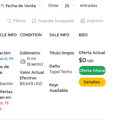
Show
entradas
Fecha de Venta
25
Filtros
Guardar busqueda
Imprimir
CLE INFO
CONDITION
SALE INFO
BIDS
Oferta Actual
ación:
Odómetro:
Titulo limpio
land, MI
0 mi
$0
USD
(Exento)
Daño:
us de
Oferta Ahora!
Tope/Techo
a:
Valor Actual
Efectivo:
Detalles
bación
$8,649 USD
Keys
Available
Ofertas
ran en:
s, 19
s