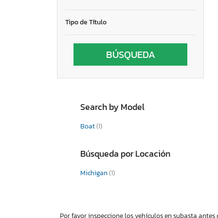
Godfrey
Hampton
Tipo de Título
Hobbie
Homemade
Honda
J.c. Pontoons
Javelin
John Deere
Kingfisher Master Molders
Search by Model
Land Rover
Larson
Boat
(1)
Lcnm
Legend Craft
Búsqueda por Locación
Lowe Line
Lowe Pontoons
Michigan
(1)
Luhrs
Lund
Lund Boat
Lund Boats
Por favor inspeccione los vehículos en subasta antes 