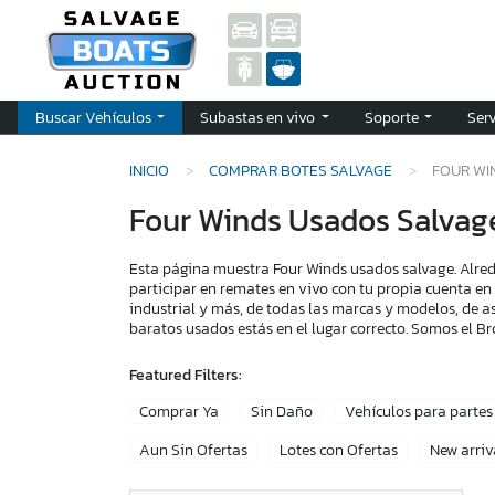
Buscar Vehículos
Subastas en vivo
Soporte
Ser
INICIO
COMPRAR BOTES SALVAGE
FOUR WI
Four Winds Usados Salvag
Esta página muestra Four Winds usados salvage. Alred
participar en remates en vivo con tu propia cuenta en
industrial y más, de todas las marcas y modelos, de a
baratos usados estás en el lugar correcto. Somos el 
Featured Filters:
Comprar Ya
Sin Daño
Vehículos para partes
Aun Sin Ofertas
Lotes con Ofertas
New arriv