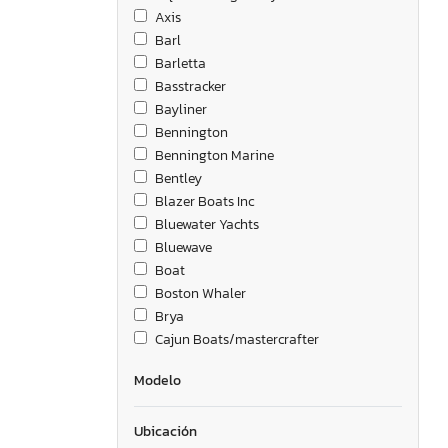
Axis
Barl
Barletta
Basstracker
Bayliner
Bennington
Bennington Marine
Bentley
Blazer Boats Inc
Bluewater Yachts
Bluewave
Boat
Boston Whaler
Brya
Cajun Boats/mastercrafter
Cape Craft Fishing Boats
Modelo
Centurioon
Century
Ubicación
Chaparral