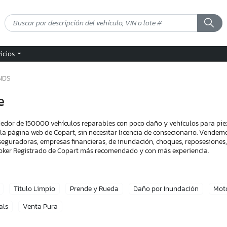
vicios
NDS
e
edor de 150000 vehículos reparables con poco daño y vehículos para pie
 la página web de Copart, sin necesitar licencia de consecionario. Vende
seguradoras, empresas financieras, de inundación, choques, reposesiones, 
Broker Registrado de Copart más recomendado y con más experiencia.
Título Limpio
Prende y Rueda
Daño por Inundación
Mot
als
Venta Pura