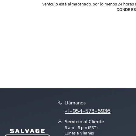
Mahi
vehículo está almacenado, por lo menos 24 horas a
Mahindra And Mahindra
DONDE ES
Majek
Mariner
Mastercraft Boats
Maxum
Mercruiser
Misty Harbor
Montana
Monterey
Moomba
Myst
Nautica
Norwoods
Oday
Llámanos:
Other
+1-954-573-6936
Other Boat
Other Jetski
Servicio al Cliente
8 am - 5 pm (EST)
Other Snow Mobiles
Lunes a Viernes
Pacific Mariner