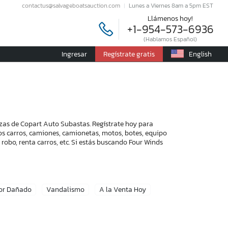
contactus@salvageboatsauction.com
Lunes a Viernes 8am a 5pm EST
Llámenos hoy!
+1-954-573-6936
(Hablamos Español)
Ingresar
Regístrate gratis
English
zas de Copart Auto Subastas. Regístrate hoy para
mos carros, camiones, camionetas, motos, botes, equipo
robo, renta carros, etc. Si estás buscando Four Winds
or Dañado
Vandalismo
A la Venta Hoy