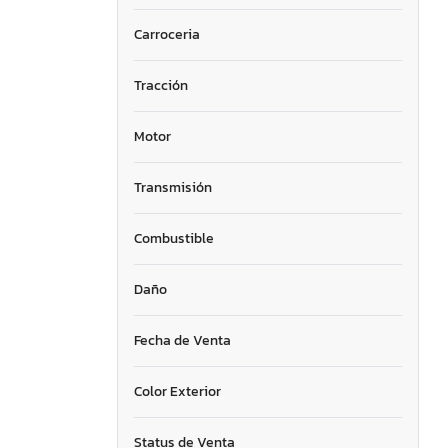
Chaparral Boats
Chinook Custom
Carroceria
Chris Craft
Cobalt
Tracción
Craft
Crescent
Motor
Crestliner
Crown
Transmisión
Crownline
Excel
FGE
Combustible
Fisher
Fishhawk
Daño
Forester
Four Winds
Fecha de Venta
Four Winns Boats
GDY
Color Exterior
Gibson 36 St
Glasstream
Status de Venta
Glastron