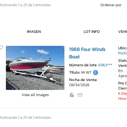
Ordenar por
Mostrando 1 a 25 de 1 entradas
IMAGEN
LOT INFO
VEHI
Ubic
1988 Four Winds
Port
Boat
Stat
Número de lote:
61163***
Vent
En
Título:
MI WT
E
Apro
Fecha de Venta:
Pre 
08/14/2026
Cier
6 Day
View all images
Hour
Mostrando 1 a 25 de 1 entradas