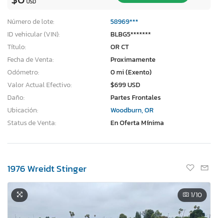
USD
Número de lote:
58969***
ID vehicular (VIN):
BLBG5*******
Título:
OR CT
Fecha de Venta:
Proximamente
Odómetro:
0 mi (Exento)
Valor Actual Efectivo:
$699 USD
Daño:
Partes Frontales
Ubicación:
Woodburn, OR
Status de Venta:
En Oferta Mínima
1976 Wreidt Stinger
1
/10