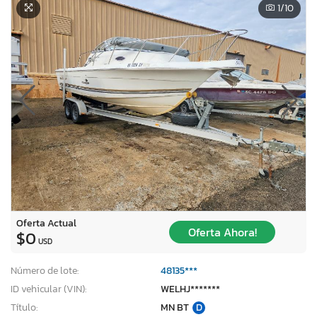
1
/10
Oferta Actual
Oferta Ahora!
$0
USD
Número de lote:
48135***
ID vehicular (VIN):
WELHJ*******
Título:
MN BT
D