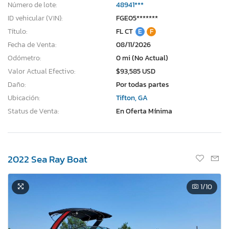
Número de lote:
48941***
ID vehicular (VIN):
FGE05*******
Título:
FL CT
E
F
Fecha de Venta:
08/11/2026
Odómetro:
0 mi (No Actual)
Valor Actual Efectivo:
$93,585 USD
Daño:
Por todas partes
Ubicación:
Tifton, GA
Status de Venta:
En Oferta Mínima
2022 Sea Ray Boat
1
/10