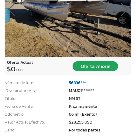
Oferta Actual
Oferta Ahora!
$0
USD
Número de lote:
56836***
ID vehicular (VIN):
MAU01*******
Título:
NM ST
Fecha de Venta:
Proximamente
Odómetro:
66 mi (Exento)
Valor Actual Efectivo:
$28,295 USD
Daño:
Por todas partes