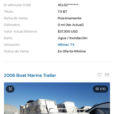
ID vehicular (VIN):
XCL02*******
Título:
TX BT
Fecha de Venta:
Proximamente
Odómetro:
0 mi (No Actual)
Valor Actual Efectivo:
$37,300 USD
Daño:
Agua / Inundación
Ubicación:
Wilmer, TX
Status de Venta:
En Oferta Mínima
2006 Boat Marine Trailer
1
/10