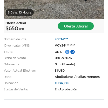
3 Days, 10 Hours
Oferta Actual
Oferta Ahora!
$650
USD
Número de lote:
48534***
ID vehicular (VIN):
V0Y24*******
Título:
OK CT
E
D
Fecha de Venta:
08/12/2026
Odómetro:
0 mi (Exento)
Valor Actual Efectivo:
$1 USD
Daño:
Abolladuras / Rallas Menores
Ubicación:
Tulsa, OK
Status de Venta:
En Aprobación