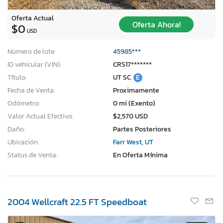
Oferta Actual
Oferta Ahora!
$0
USD
Número de lote:
45985***
ID vehicular (VIN):
CRS17*******
Título:
UT SC
E
Fecha de Venta:
Proximamente
Odómetro:
0 mi (Exento)
Valor Actual Efectivo:
$2,570 USD
Daño:
Partes Posteriores
Ubicación:
Farr West, UT
Status de Venta:
En Oferta Mínima
2004 Wellcraft 22.5 FT Speedboat