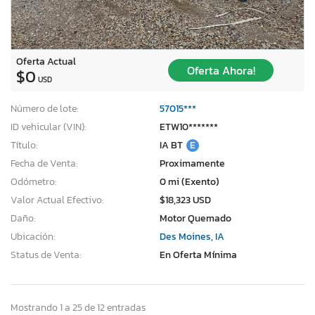
Oferta Actual
Oferta Ahora!
$0
USD
Número de lote:
57015***
ID vehicular (VIN):
ETW10*******
Título:
IA BT
E
Fecha de Venta:
Proximamente
Odómetro:
0 mi (Exento)
Valor Actual Efectivo:
$18,323 USD
Daño:
Motor Quemado
Ubicación:
Des Moines, IA
Status de Venta:
En Oferta Mínima
Mostrando 1 a 25 de 12 entradas