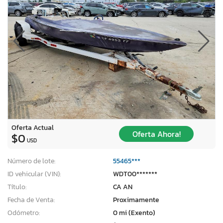
Oferta Actual
Oferta Ahora!
$0
USD
Número de lote:
55465***
ID vehicular (VIN):
WDT00*******
Título:
CA AN
Fecha de Venta:
Proximamente
Odómetro:
0 mi (Exento)