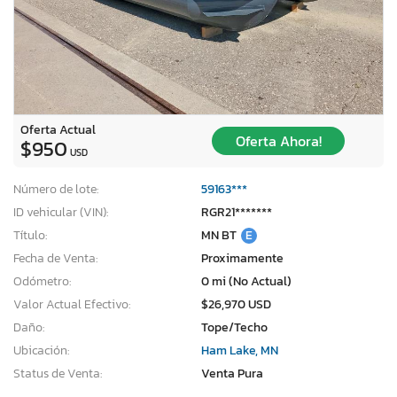
Oferta Actual
Oferta Ahora!
$950
USD
Número de lote:
59163***
ID vehicular (VIN):
RGR21*******
Título:
MN BT
E
Fecha de Venta:
Proximamente
Odómetro:
0 mi (No Actual)
Valor Actual Efectivo:
$26,970 USD
Daño:
Tope/Techo
Ubicación:
Ham Lake, MN
Status de Venta:
Venta Pura