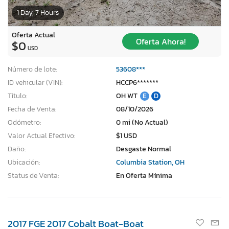
1 Day, 7 Hours
Oferta Actual
Oferta Ahora!
$0
USD
Número de lote:
53608***
ID vehicular (VIN):
HCCP6*******
Título:
OH WT
E
D
Fecha de Venta:
08/10/2026
Odómetro:
0 mi (No Actual)
Valor Actual Efectivo:
$1 USD
Daño:
Desgaste Normal
Ubicación:
Columbia Station, OH
Status de Venta:
En Oferta Mínima
2017 FGE 2017 Cobalt Boat-Boat