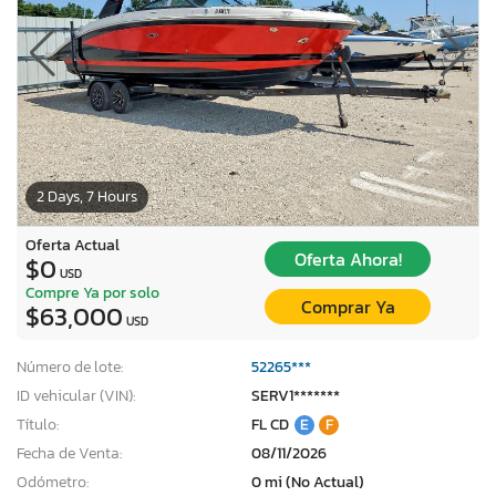
2 Days, 7 Hours
Oferta Actual
Oferta Ahora!
$0
USD
Compre Ya por solo
Comprar Ya
$63,000
USD
Número de lote:
52265***
ID vehicular (VIN):
SERV1*******
Título:
FL CD
E
F
Fecha de Venta:
08/11/2026
Odómetro:
0 mi (No Actual)