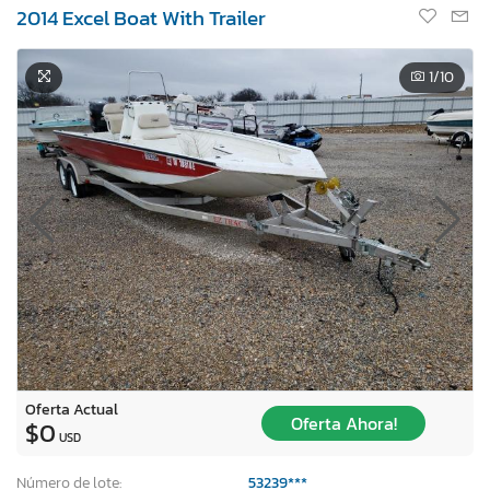
2014 Excel Boat With Trailer
1
/10
Oferta Actual
Oferta Ahora!
$0
USD
Número de lote:
53239***