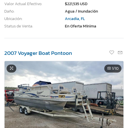
Valor Actual Efectivo:
$221,535 USD
Daño:
Agua / Inundación
Ubicación:
Arcadia, FL
Status de Venta:
En Oferta Mínima
2007 Voyager Boat Pontoon
1
/10