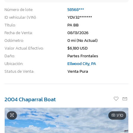
Número de lote:
58568***
ID vehicular (VIN):
YDV32*******
Título:
PA BB
Fecha de Venta:
08/13/2026
Odómetro:
0 mi (No Actual)
Valor Actual Efectivo:
$6,180 USD
Daño:
Partes Frontales
Ubicación:
Ellwood City, PA
Status de Venta:
Venta Pura
2004 Chaparral Boat
1
/10