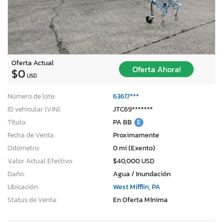
Oferta Actual
Oferta Ahora!
$0
USD
Número de lote:
63617***
ID vehicular (VIN):
JTC69*******
Título:
PA BB
E
Fecha de Venta:
Proximamente
Odómetro:
0 mi (Exento)
Valor Actual Efectivo:
$40,000 USD
Daño:
Agua / Inundación
Ubicación:
West Mifflin, PA
Status de Venta:
En Oferta Mínima