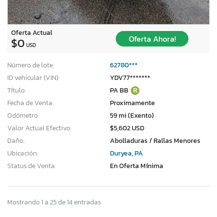
Oferta Actual
Oferta Ahora!
$0
USD
Número de lote:
62780***
ID vehicular (VIN):
YDV77*******
Título:
PA BB
R
Fecha de Venta:
Proximamente
Odómetro:
59 mi (Exento)
Valor Actual Efectivo:
$5,602 USD
Daño:
Abolladuras / Rallas Menores
Ubicación:
Duryea, PA
Status de Venta:
En Oferta Mínima
Mostrando 1 a 25 de 14 entradas