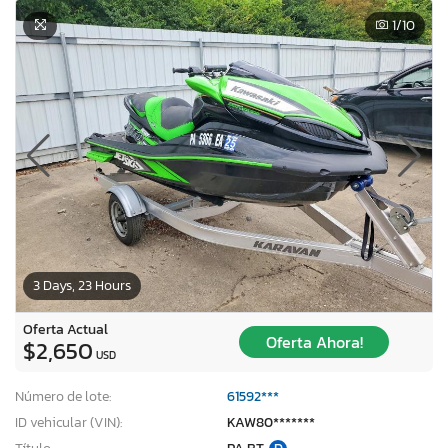
1
/10
3 Days, 23 Hours
Oferta Actual
Oferta Ahora!
$2,650
USD
Número de lote:
61592***
ID vehicular (VIN):
KAW80*******