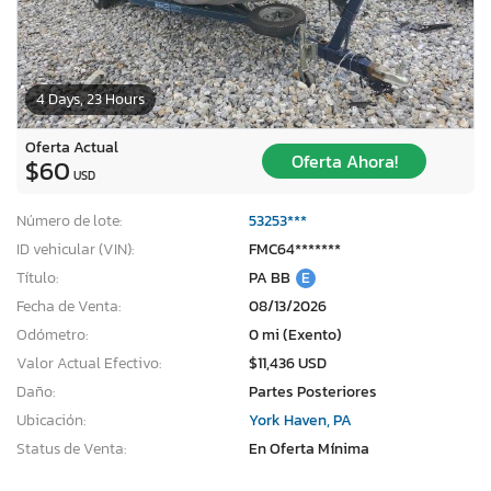
4 Days, 23 Hours
Oferta Actual
Oferta Ahora!
$60
USD
Número de lote:
53253***
ID vehicular (VIN):
FMC64*******
Título:
PA BB
E
Fecha de Venta:
08/13/2026
Odómetro:
0 mi (Exento)
Valor Actual Efectivo:
$11,436 USD
Daño:
Partes Posteriores
Ubicación:
York Haven, PA
Status de Venta:
En Oferta Mínima