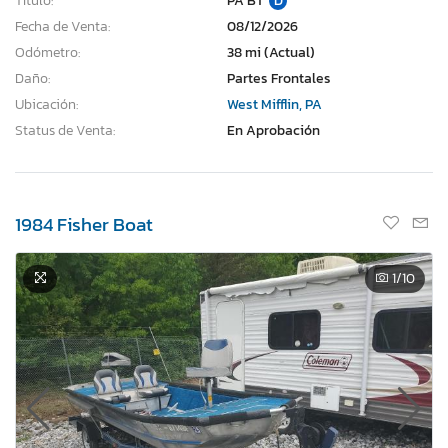
Título:
PA BT
D
Fecha de Venta:
08/12/2026
Odómetro:
38 mi (Actual)
Daño:
Partes Frontales
Ubicación:
West Mifflin, PA
Status de Venta:
En Aprobación
1984 Fisher Boat
1
/10