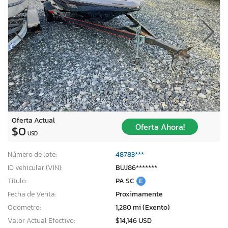
Oferta Actual
Oferta Ahora!
$0
USD
Número de lote:
48783***
ID vehicular (VIN):
BUJ86*******
Título:
PA SC
E
Fecha de Venta:
Proximamente
Odómetro:
1,280 mi (Exento)
Valor Actual Efectivo:
$14,146 USD