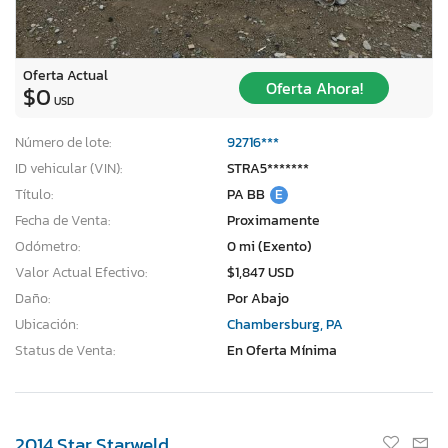
Oferta Actual
Oferta Ahora!
$0
USD
Número de lote:
92716***
ID vehicular (VIN):
STRA5*******
Título:
PA BB
E
Fecha de Venta:
Proximamente
Odómetro:
0 mi (Exento)
Valor Actual Efectivo:
$1,847 USD
Daño:
Por Abajo
Ubicación:
Chambersburg, PA
Status de Venta:
En Oferta Mínima
2014 Star Starweld