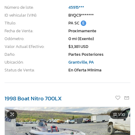
Número de lote:
45915***
ID vehicular (VIN):
BYQC9*******
Título:
PA SC
E
Fecha de Venta:
Proximamente
Odómetro:
0 mi (Exento)
Valor Actual Efectivo:
$3,381 USD
Daño:
Partes Posteriores
Ubicación:
Grantville, PA
Status de Venta:
En Oferta Mínima
1998 Boat Nitro 700LX
1
/10