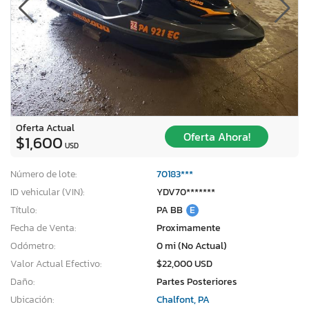
Oferta Actual
Oferta Ahora!
$1,600
USD
Número de lote:
70183***
ID vehicular (VIN):
YDV70*******
Título:
PA BB
E
Fecha de Venta:
Proximamente
Odómetro:
0 mi (No Actual)
Valor Actual Efectivo:
$22,000 USD
Daño:
Partes Posteriores
Ubicación:
Chalfont, PA