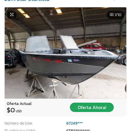
1
/10
Oferta Actual
Oferta Ahora!
$0
USD
Número de lote:
67249***
ID vehicular (VIN):
STR33*******