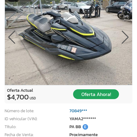
Oferta Actual
Oferta Ahora!
$4,700
USD
Número de lote:
70849***
ID vehicular (VIN):
YAMA2*******
Título:
PA BB
E
Fecha de Venta:
Proximamente