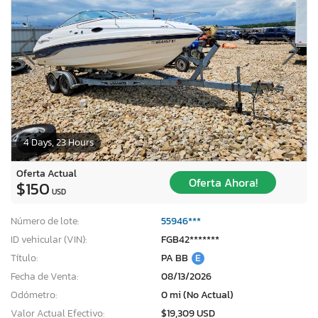
4 Days, 23 Hours
Oferta Actual
Oferta Ahora!
$150
USD
Número de lote:
55946***
ID vehicular (VIN):
FGB42*******
Título:
PA BB
E
Fecha de Venta:
08/13/2026
Odómetro:
0 mi (No Actual)
Valor Actual Efectivo:
$19,309 USD