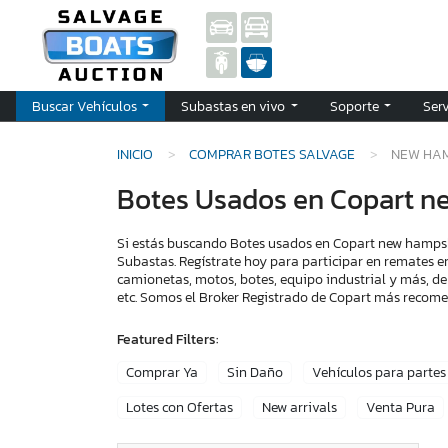
Buscar Vehículos
Subastas en vivo
Soporte
Ser
INICIO
COMPRAR BOTES SALVAGE
NEW HA
Botes Usados en Copart n
Si estás buscando Botes usados en Copart new hampshi
Subastas. Regístrate hoy para participar en remates e
camionetas, motos, botes, equipo industrial y más, de
etc. Somos el Broker Registrado de Copart más recom
Featured Filters:
Comprar Ya
Sin Daño
Vehículos para partes
Lotes con Ofertas
New arrivals
Venta Pura