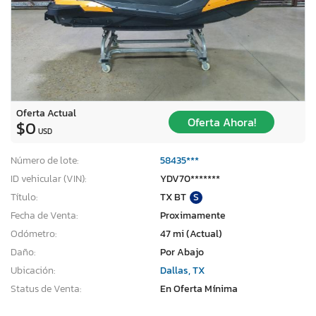
Oferta Actual
Oferta Ahora!
$0
USD
Número de lote:
58435***
ID vehicular (VIN):
YDV70*******
Título:
TX BT
S
Fecha de Venta:
Proximamente
Odómetro:
47 mi (Actual)
Daño:
Por Abajo
Ubicación:
Dallas, TX
Status de Venta:
En Oferta Mínima