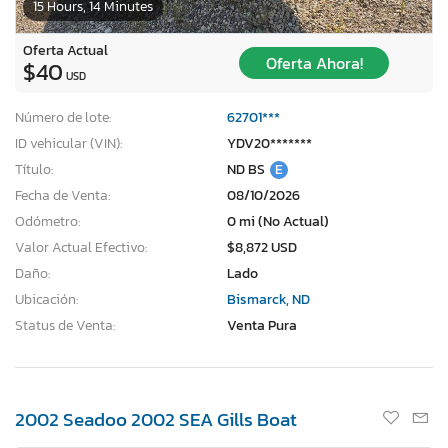
15 Hours, 14 Minutes
Oferta Actual
Oferta Ahora!
$40
USD
Número de lote:
62701***
ID vehicular (VIN):
YDV20*******
Título:
ND BS
E
Fecha de Venta:
08/10/2026
Odómetro:
0 mi (No Actual)
Valor Actual Efectivo:
$8,872 USD
Daño:
Lado
Ubicación:
Bismarck, ND
Status de Venta:
Venta Pura
2002 Seadoo 2002 SEA Gills Boat