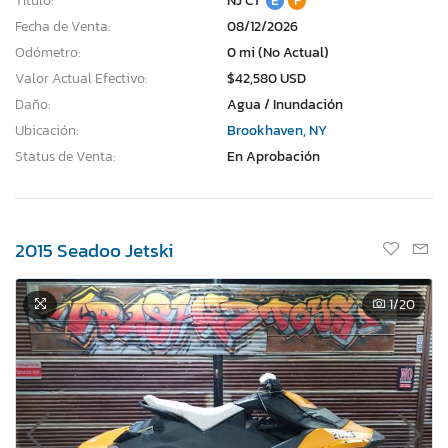
Título:
NJ CT
E
F
Fecha de Venta:
08/12/2026
Odómetro:
0 mi (No Actual)
Valor Actual Efectivo:
$42,580 USD
Daño:
Agua / Inundación
Ubicación:
Brookhaven, NY
Status de Venta:
En Aprobación
2015 Seadoo Jetski
1
/20