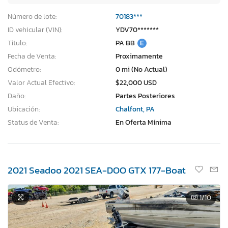
Número de lote:
70183***
ID vehicular (VIN):
YDV70*******
Título:
PA BB
E
Fecha de Venta:
Proximamente
Odómetro:
0 mi (No Actual)
Valor Actual Efectivo:
$22,000 USD
Daño:
Partes Posteriores
Ubicación:
Chalfont, PA
Status de Venta:
En Oferta Mínima
2021 Seadoo 2021 SEA-DOO GTX 177-Boat
1
/10