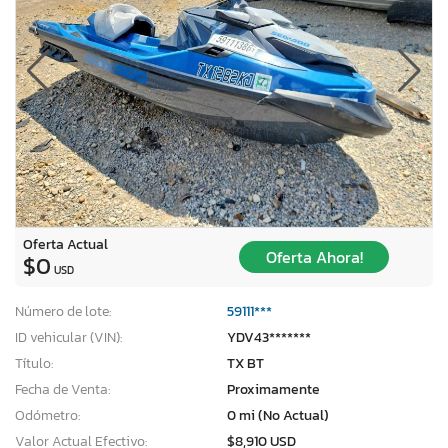
Oferta Actual
Oferta Ahora!
$0
USD
Número de lote:
59111***
ID vehicular (VIN):
YDV43*******
Título:
TX BT
Fecha de Venta:
Proximamente
Odómetro:
0 mi (No Actual)
Valor Actual Efectivo:
$8,910 USD