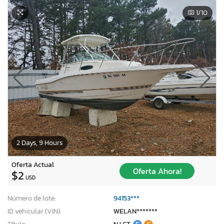
1
/10
2 Days, 9 Hours
Oferta Actual
Oferta Ahora!
$2
USD
Número de lote:
94153***
ID vehicular (VIN):
WELAN*******