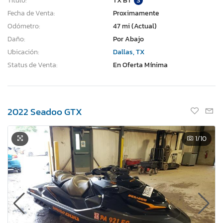
Título:
TX BT
S
Fecha de Venta:
Proximamente
Odómetro:
47 mi (Actual)
Daño:
Por Abajo
Ubicación:
Dallas, TX
Status de Venta:
En Oferta Mínima
2022 Seadoo GTX
1
/10