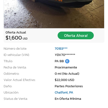
Oferta Actual
Oferta Ahora!
$1,600
USD
Número de lote:
70183***
ID vehicular (VIN):
YDV70*******
Título:
PA BB
E
Fecha de Venta:
Proximamente
Odómetro:
0 mi (No Actual)
Valor Actual Efectivo:
$22,000 USD
Daño:
Partes Posteriores
Ubicación:
Chalfont, PA
Status de Venta:
En Oferta Mínima