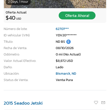
2 Days, 1 Hour
Oferta Actual
Oferta Ahora!
$40
USD
Número de lote:
62701***
ID vehicular (VIN):
YDV20*******
Título:
ND BS
E
Fecha de Venta:
08/10/2026
Odómetro:
0 mi (No Actual)
Valor Actual Efectivo:
$8,872 USD
Daño:
Lado
Ubicación:
Bismarck, ND
Status de Venta:
Venta Pura
2015 Seadoo Jetski