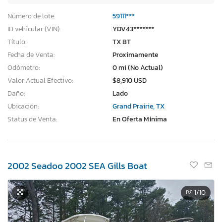
Número de lote:
59111***
ID vehicular (VIN):
YDV43*******
Título:
TX BT
Fecha de Venta:
Proximamente
Odómetro:
0 mi (No Actual)
Valor Actual Efectivo:
$8,910 USD
Daño:
Lado
Ubicación:
Grand Prairie, TX
Status de Venta:
En Oferta Mínima
2002 Seadoo 2002 SEA Gills Boat
1
/10