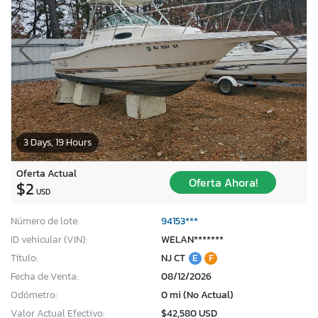
3 Days, 19 Hours
Oferta Actual
Oferta Ahora!
$2
USD
Número de lote:
94153***
ID vehicular (VIN):
WELAN*******
Título:
NJ CT
E
F
Fecha de Venta:
08/12/2026
Odómetro:
0 mi (No Actual)
Valor Actual Efectivo:
$42,580 USD