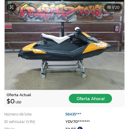
1
/20
Oferta Actual
Oferta Ahora!
$0
USD
Número de lote:
58435***
ID vehicular (VIN):
YDV70*******