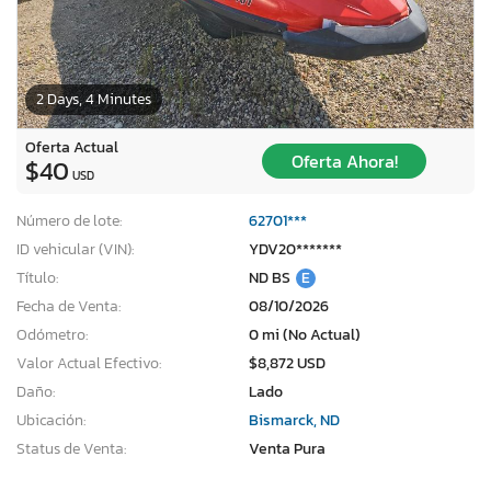
2 Days, 4 Minutes
Oferta Actual
Oferta Ahora!
$40
USD
Número de lote:
62701***
ID vehicular (VIN):
YDV20*******
Título:
ND BS
E
Fecha de Venta:
08/10/2026
Odómetro:
0 mi (No Actual)
Valor Actual Efectivo:
$8,872 USD
Daño:
Lado
Ubicación:
Bismarck, ND
Status de Venta:
Venta Pura