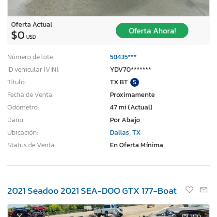
Oferta Actual
Oferta Ahora!
$0
USD
Número de lote:
58435***
ID vehicular (VIN):
YDV70*******
Título:
TX BT
S
Fecha de Venta:
Proximamente
Odómetro:
47 mi (Actual)
Daño:
Por Abajo
Ubicación:
Dallas, TX
Status de Venta:
En Oferta Mínima
2021 Seadoo 2021 SEA-DOO GTX 177-Boat
1
/10