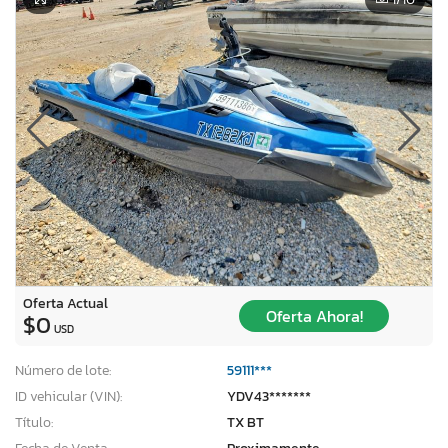
Oferta Actual
Oferta Ahora!
$0
USD
Número de lote:
59111***
ID vehicular (VIN):
YDV43*******
Título:
TX BT