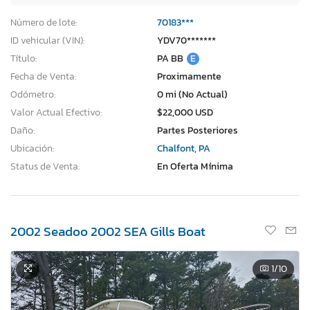
Número de lote:
70183***
ID vehicular (VIN):
YDV70*******
Título:
PA BB
E
Fecha de Venta:
Proximamente
Odómetro:
0 mi (No Actual)
Valor Actual Efectivo:
$22,000 USD
Daño:
Partes Posteriores
Ubicación:
Chalfont, PA
Status de Venta:
En Oferta Mínima
2002 Seadoo 2002 SEA Gills Boat
1
/10