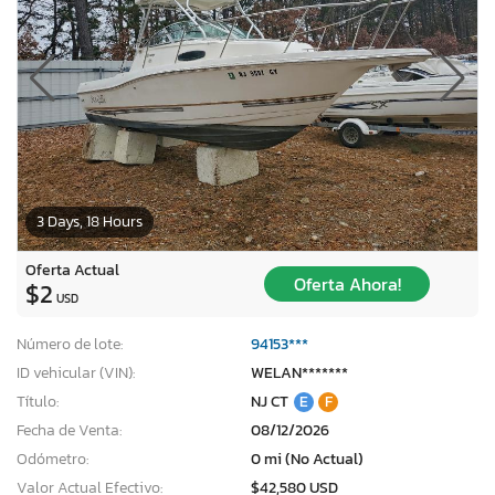
3 Days, 18 Hours
Oferta Actual
Oferta Ahora!
$2
USD
Número de lote:
94153***
ID vehicular (VIN):
WELAN*******
Título:
NJ CT
E
F
Fecha de Venta:
08/12/2026
Odómetro:
0 mi (No Actual)
Valor Actual Efectivo:
$42,580 USD