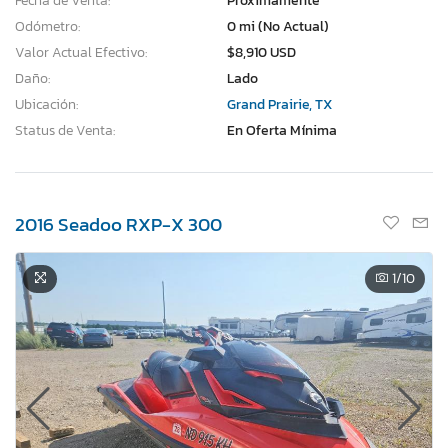
Fecha de Venta:
Proximamente
Odómetro:
0 mi (No Actual)
Valor Actual Efectivo:
$8,910 USD
Daño:
Lado
Ubicación:
Grand Prairie, TX
Status de Venta:
En Oferta Mínima
2016 Seadoo RXP-X 300
1
/10