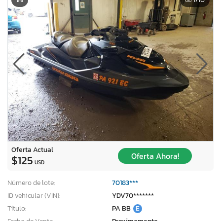
Oferta Actual
Oferta Ahora!
$125
USD
Número de lote:
70183***
ID vehicular (VIN):
YDV70*******
Título:
PA BB
E