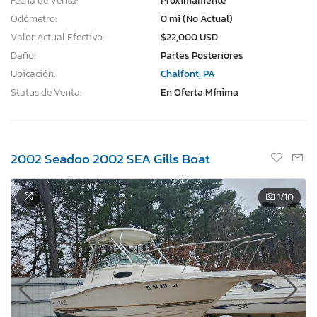
Fecha de Venta:
Proximamente
Odómetro:
0 mi (No Actual)
Valor Actual Efectivo:
$22,000 USD
Daño:
Partes Posteriores
Ubicación:
Chalfont, PA
Status de Venta:
En Oferta Mínima
2002 Seadoo 2002 SEA Gills Boat
1
/10