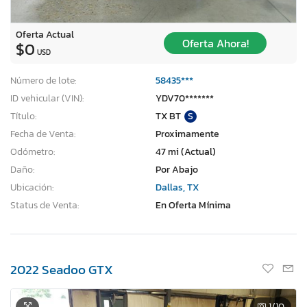
Oferta Actual
Oferta Ahora!
$0
USD
Número de lote:
58435***
ID vehicular (VIN):
YDV70*******
Título:
TX BT
S
Fecha de Venta:
Proximamente
Odómetro:
47 mi (Actual)
Daño:
Por Abajo
Ubicación:
Dallas, TX
Status de Venta:
En Oferta Mínima
2022 Seadoo GTX
1
/10