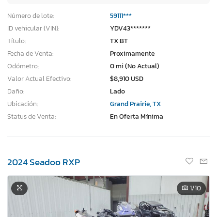
Número de lote:
59111***
ID vehicular (VIN):
YDV43*******
Título:
TX BT
Fecha de Venta:
Proximamente
Odómetro:
0 mi (No Actual)
Valor Actual Efectivo:
$8,910 USD
Daño:
Lado
Ubicación:
Grand Prairie, TX
Status de Venta:
En Oferta Mínima
2024 Seadoo RXP
1
/10