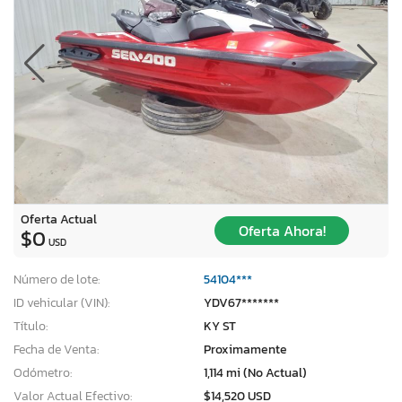
Oferta Actual
Oferta Ahora!
$0
USD
Número de lote:
54104***
ID vehicular (VIN):
YDV67*******
Título:
KY ST
Fecha de Venta:
Proximamente
Odómetro:
1,114 mi (No Actual)
Valor Actual Efectivo:
$14,520 USD