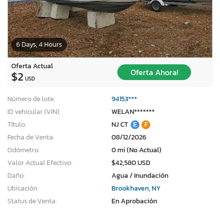
6 Days, 4 Hours
Oferta Actual
Oferta Ahora!
$2
USD
Número de lote:
94153***
ID vehicular (VIN):
WELAN*******
Título:
NJ CT
E
F
Fecha de Venta:
08/12/2026
Odómetro:
0 mi (No Actual)
Valor Actual Efectivo:
$42,580 USD
Daño:
Agua / Inundación
Ubicación:
Brookhaven, NY
Status de Venta:
En Aprobación