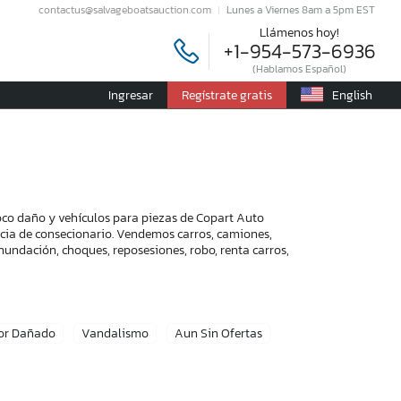
contactus@salvageboatsauction.com
Lunes a Viernes 8am a 5pm EST
Llámenos hoy!
+1-954-573-6936
(Hablamos Español)
Ingresar
Regístrate gratis
English
oco daño y vehículos para piezas de Copart Auto
encia de consecionario. Vendemos carros, camiones,
nundación, choques, reposesiones, robo, renta carros,
or Dañado
Vandalismo
Aun Sin Ofertas