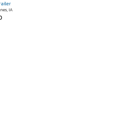
railer
nes, IA
0