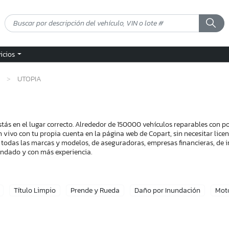
vicios
UTOPIA
tás en el lugar correcto. Alrededor de 150000 vehículos reparables con p
n vivo con tu propia cuenta en la página web de Copart, sin necesitar lic
 todas las marcas y modelos, de aseguradoras, empresas financieras, de i
endado y con más experiencia.
Título Limpio
Prende y Rueda
Daño por Inundación
Mot