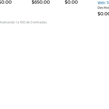
$0.00
$650.00
$0.00
With T
Des Moi
$0.0
Mostrando 1 a 100 de 0 entradas