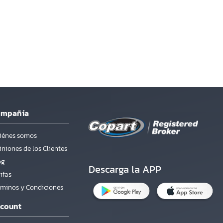
ompañía
iénes somos
niones de los Clientes
og
Descarga la APP
ifas
rminos y Condiciones
count