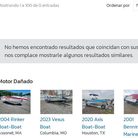
Ordenar por
Mostrando 1 a 100 de 0 entradas
No hemos encontrado resultados que coincidan con sus 
nos complace mostrarle algunos resultados similares.
Motor Dañado
2004 Rinker
2023 Vexus
2020 Axis
2001
Boat-Boat
Boat
Boat-Boat
Benni
Assonet, MA
Columbia, MO
Houston, TX
Marin