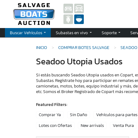
Buscar Vehículos
Subastas en vivo
Soporte
Ser
INICIO
COMPRAR BOTES SALVAGE
SEADOO
Seadoo Utopia Usados
Si estás buscando Seadoo Utopia usados en Copart, es
Subastas. Regístrate hoy para participar en remates e
camionetas, motos, botes, equipo industrial y más, de
etc. Somos el Broker Registrado de Copart más recom
Featured Filters:
Comprar Ya
Sin Daño
Vehículos para partes
Lotes con Ofertas
New arrivals
Venta Pura