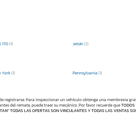
X 170
(1)
Jetski
(2)
w York
(1)
Pennsylvania
(1)
de registrarse. Para inspeccionar un vehículo obtenga una membresia gratis
ntes del remate, puede traer su mecánico. Por favor recuerde que
TODOS 
TAN" TODAS LAS OFERTAS SON VINCULANTES Y TODAS LAS VENTAS SO