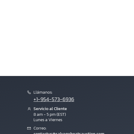
Llámanos:
+1-954-573-6936
Servicio al Cliente
8 am - 5 pm (EST)
Lunes a Viernes
Correo:
contactus@salvageboatsauction.com