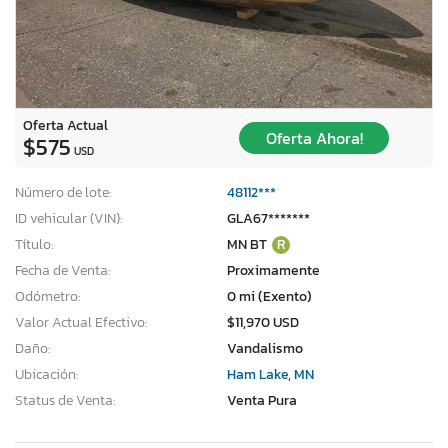
Oferta Actual
Oferta Ahora!
$575
USD
Número de lote:
48112***
ID vehicular (VIN):
GLA67*******
Título:
MN BT
R
Fecha de Venta:
Proximamente
Odómetro:
0 mi (Exento)
Valor Actual Efectivo:
$11,970 USD
Daño:
Vandalismo
Ubicación:
Ham Lake, MN
Status de Venta:
Venta Pura