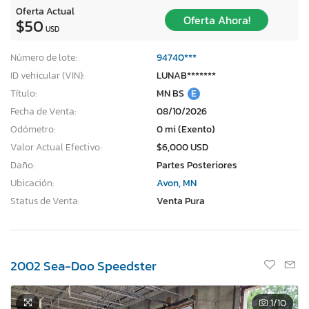
Oferta Actual
Oferta Ahora!
$50
USD
Número de lote:
94740***
ID vehicular (VIN):
LUNAB*******
Título:
MN BS
E
Fecha de Venta:
08/10/2026
Odómetro:
0 mi (Exento)
Valor Actual Efectivo:
$6,000 USD
Daño:
Partes Posteriores
Ubicación:
Avon, MN
Status de Venta:
Venta Pura
2002 Sea-Doo Speedster
1
/10