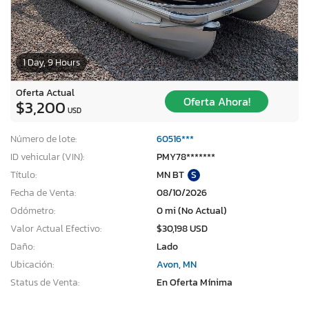
1 Day, 9 Hours
Oferta Actual
Oferta Ahora!
$3,200
USD
Número de lote:
60516***
ID vehicular (VIN):
PMY78*******
Título:
MN BT
S
Fecha de Venta:
08/10/2026
Odómetro:
0 mi (No Actual)
Valor Actual Efectivo:
$30,198 USD
Daño:
Lado
Ubicación:
Avon, MN
Status de Venta:
En Oferta Mínima