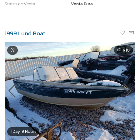
Status de Venta:
Venta Pura
1999 Lund Boat
1
/10
1 Day, 9 Hours