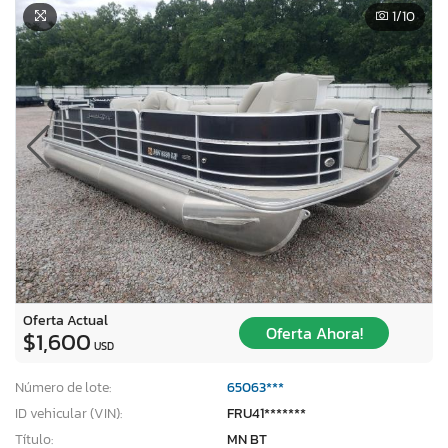
1
/10
Oferta Actual
Oferta Ahora!
$1,600
USD
Número de lote:
65063***
ID vehicular (VIN):
FRU41*******
Título:
MN BT