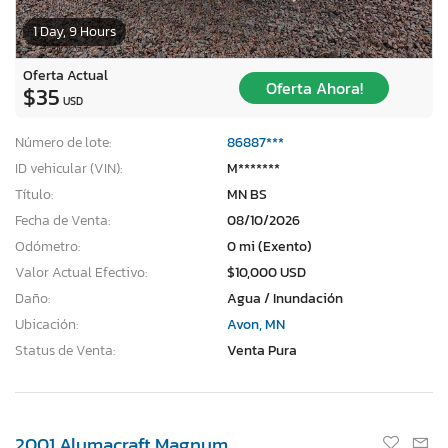
1 Day, 9 Hours
Oferta Actual
Oferta Ahora!
$35
USD
Número de lote:
86887***
ID vehicular (VIN):
M*******
Título:
MN BS
Fecha de Venta:
08/10/2026
Odómetro:
0 mi (Exento)
Valor Actual Efectivo:
$10,000 USD
Daño:
Agua / Inundación
Ubicación:
Avon, MN
Status de Venta:
Venta Pura
2001 Alumacraft Magnum