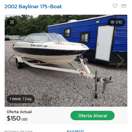
2002 Bayliner 175-Boat
1
/10
1 Week, 1 Day
Oferta Actual
Oferta Ahora!
$150
USD
Número de lote:
64446***