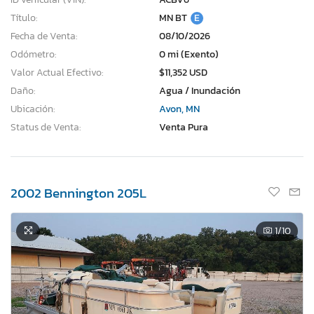
Título:
MN BT
E
Fecha de Venta:
08/10/2026
Odómetro:
0 mi (Exento)
Valor Actual Efectivo:
$11,352 USD
Daño:
Agua / Inundación
Ubicación:
Avon, MN
Status de Venta:
Venta Pura
2002 Bennington 205L
1
/10