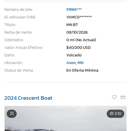
Número de lote:
51966***
ID vehicular (VIN):
YAMC0*******
Título:
MN BT
Fecha de Venta:
08/10/2026
Odómetro:
0 mi (No Actual)
Valor Actual Efectivo:
$40,000 USD
Daño:
Volcado
Ubicación:
Avon, MN
Status de Venta:
En Oferta Mínima
2024 Crescent Boat
1
/10