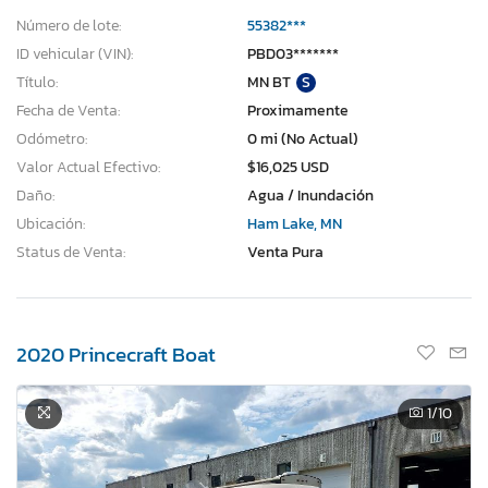
Número de lote:
55382***
ID vehicular (VIN):
PBD03*******
Título:
MN BT
S
Fecha de Venta:
Proximamente
Odómetro:
0 mi (No Actual)
Valor Actual Efectivo:
$16,025 USD
Daño:
Agua / Inundación
Ubicación:
Ham Lake, MN
Status de Venta:
Venta Pura
2020 Princecraft Boat
1
/10