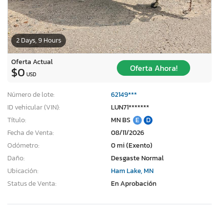
2 Days, 9 Hours
Oferta Actual
Oferta Ahora!
$0
USD
Número de lote:
62149***
ID vehicular (VIN):
LUN71*******
Título:
MN BS
E
D
Fecha de Venta:
08/11/2026
Odómetro:
0 mi (Exento)
Daño:
Desgaste Normal
Ubicación:
Ham Lake, MN
Status de Venta:
En Aprobación