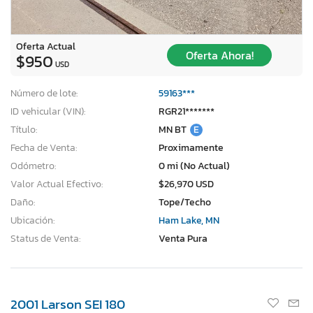
Oferta Actual
Oferta Ahora!
$950
USD
Número de lote:
59163***
ID vehicular (VIN):
RGR21*******
Título:
MN BT
E
Fecha de Venta:
Proximamente
Odómetro:
0 mi (No Actual)
Valor Actual Efectivo:
$26,970 USD
Daño:
Tope/Techo
Ubicación:
Ham Lake, MN
Status de Venta:
Venta Pura
×
2001 Larson SEI 180