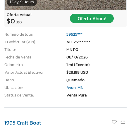
1 Day, 9 Hours
Oferta Actual
Oferta Ahora!
$0
USD
Número de lote:
59625***
ID vehicular (VIN):
ALC2S*******
Título:
MN PO
Fecha de Venta:
08/10/2026
Odómetro:
1 mi (Exento)
Valor Actual Efectivo:
$28,188 USD
Daño:
Quemado
Ubicación:
Avon, MN
Status de Venta:
Venta Pura
1995 Craft Boat