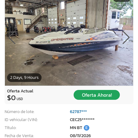
2 Days, 9 Hours
Oferta Actual
Oferta Ahora!
$0
USD
Número de lote:
62787***
ID vehicular (VIN):
CEC25*******
Título:
MN BT
E
Fecha de Venta:
08/11/2026