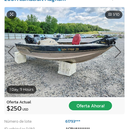
1
/10
1 Day, 9 Hours
Oferta Actual
Oferta Ahora!
$250
USD
Número de lote:
61793***
ID vehicular (VIN):
ACBV6*******