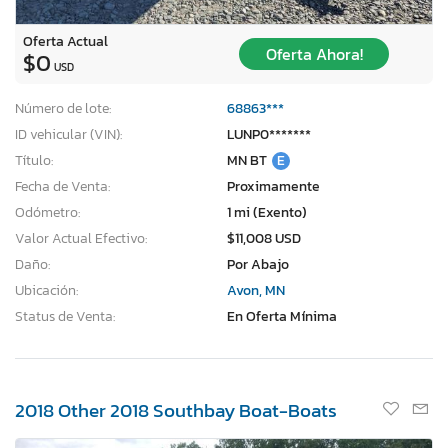
Oferta Actual
Oferta Ahora!
$0
USD
Número de lote:
68863***
ID vehicular (VIN):
LUNP0*******
Título:
MN BT
E
Fecha de Venta:
Proximamente
Odómetro:
1 mi (Exento)
Valor Actual Efectivo:
$11,008 USD
Daño:
Por Abajo
Ubicación:
Avon, MN
Status de Venta:
En Oferta Mínima
2018 Other 2018 Southbay Boat-Boats