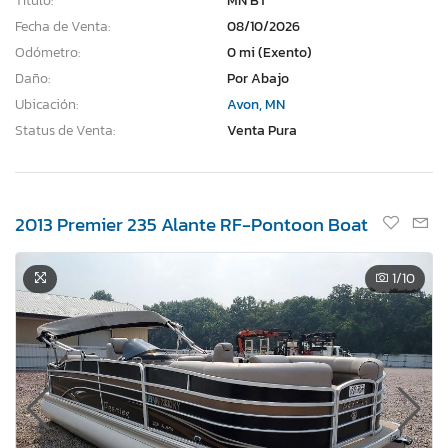
Título:
MN BT
Fecha de Venta:
08/10/2026
Odómetro:
0 mi (Exento)
Daño:
Por Abajo
Ubicación:
Avon, MN
Status de Venta:
Venta Pura
2013 Premier 235 Alante RF-Pontoon Boat
1
/10