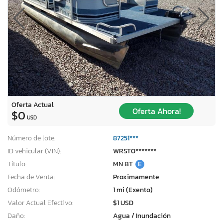
Oferta Actual
Oferta Ahora!
$0
USD
Número de lote:
87251***
ID vehicular (VIN):
WRST0*******
Título:
MN BT
E
Fecha de Venta:
Proximamente
Odómetro:
1 mi (Exento)
Valor Actual Efectivo:
$1 USD
Daño:
Agua / Inundación