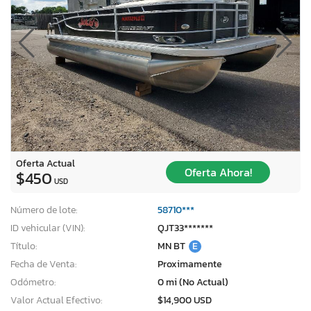
Oferta Actual
Oferta Ahora!
$450
USD
Número de lote:
58710***
ID vehicular (VIN):
QJT33*******
Título:
MN BT
E
Fecha de Venta:
Proximamente
Odómetro:
0 mi (No Actual)
Valor Actual Efectivo:
$14,900 USD