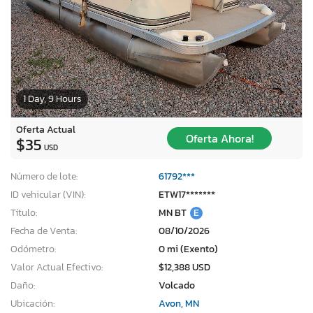
1 Day, 9 Hours
Oferta Actual
Oferta Ahora!
$35
USD
Número de lote:
61792***
ID vehicular (VIN):
ETW17*******
Título:
MN BT
E
Fecha de Venta:
08/10/2026
Odómetro:
0 mi (Exento)
Valor Actual Efectivo:
$12,388 USD
Daño:
Volcado
Ubicación:
Avon, MN