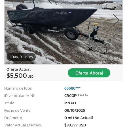
1 Day, 9 Hours
Oferta Actual
Oferta Ahora!
$5,500
USD
Número de lote:
65686***
ID vehicular (VIN):
CRCGF*******
Título:
MN PO
Fecha de Venta:
08/10/2026
Odómetro:
0 mi (No Actual)
Valor Actual Efectivo:
$39,777 USD