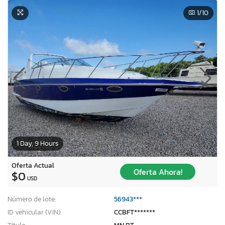
1
/10
1 Day, 9 Hours
Oferta Actual
Oferta Ahora!
$0
USD
Número de lote:
56943***
ID vehicular (VIN):
CCBFT*******