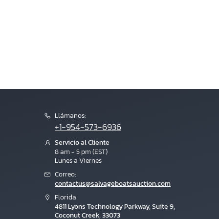
Llámanos:
+1-954-573-6936
Servicio al Cliente
8 am - 5 pm (EST)
Lunes a Viernes
Correo:
contactus@salvageboatsauction.com
Florida
4811 Lyons Technology Parkway, Suite 9,
Coconut Creek, 33073