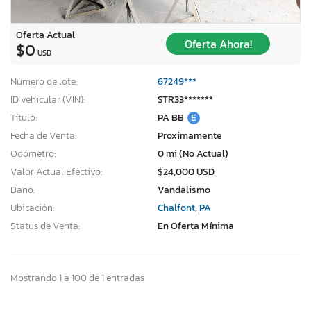
Oferta Actual
Oferta Ahora!
$0
USD
Número de lote:
67249***
ID vehicular (VIN):
STR33*******
Título:
PA BB
E
Fecha de Venta:
Proximamente
Odómetro:
0 mi (No Actual)
Valor Actual Efectivo:
$24,000 USD
Daño:
Vandalismo
Ubicación:
Chalfont, PA
Status de Venta:
En Oferta Mínima
Mostrando 1 a 100 de 1 entradas