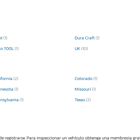
at
(1)
Dura Craft
(1)
ro 700L
(1)
UK
(10)
ifornia
(2)
Colorado
(1)
nnesota
(1)
Missouri
(1)
nsylvania
(1)
Texas
(2)
de registrarse. Para inspeccionar un vehículo obtenga una membresia gratis