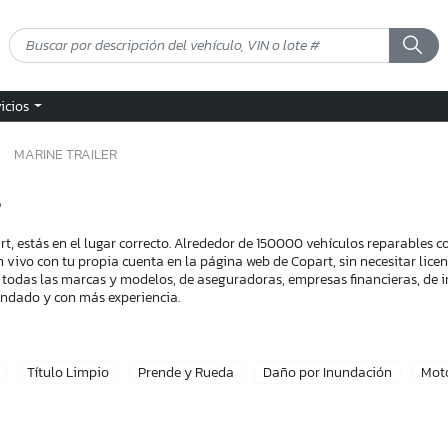
vicios
MARINE TRAILER
s
t, estás en el lugar correcto. Alrededor de 150000 vehículos reparables 
n vivo con tu propia cuenta en la página web de Copart, sin necesitar lic
 todas las marcas y modelos, de aseguradoras, empresas financieras, de i
endado y con más experiencia.
Título Limpio
Prende y Rueda
Daño por Inundación
Mot