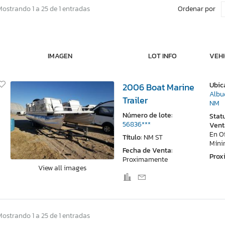
Ordenar por
Mostrando 1 a 25 de 1 entradas
IMAGEN
LOT INFO
VEHI
Ubic
2006 Boat Marine
Albu
Trailer
NM
Número de lote:
Stat
56836***
Vent
En O
Título:
NM ST
Mín
Fecha de Venta:
Pro
Proximamente
View all images
Mostrando 1 a 25 de 1 entradas