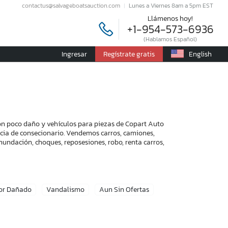
contactus@salvageboatsauction.com
Lunes a Viernes 8am a 5pm EST
Llámenos hoy!
+1-954-573-6936
(Hablamos Español)
Ingresar
Regístrate gratis
English
con poco daño y vehículos para piezas de Copart Auto
encia de consecionario. Vendemos carros, camiones,
nundación, choques, reposesiones, robo, renta carros,
or Dañado
Vandalismo
Aun Sin Ofertas