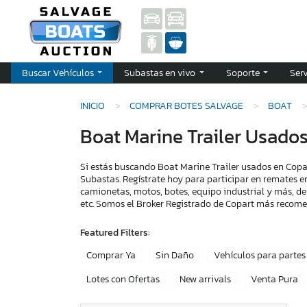
Buscar Vehículos
Subastas en vivo
Soporte
Ser
INICIO
COMPRAR BOTES SALVAGE
BOAT
Boat Marine Trailer Usado
Si estás buscando Boat Marine Trailer usados en Copar
Subastas. Regístrate hoy para participar en remates e
camionetas, motos, botes, equipo industrial y más, de
etc. Somos el Broker Registrado de Copart más recom
Featured Filters:
Comprar Ya
Sin Daño
Vehículos para partes
Lotes con Ofertas
New arrivals
Venta Pura