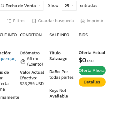
Show
entradas
Fecha de Venta
25
Filtros
Guardar busqueda
Imprimir
CLE INFO
CONDITION
SALE INFO
BIDS
Oferta Actual
ación:
Odómetro:
Titulo
querque,
66 mi
Salvaage
$0
USD
(Exento)
Oferta Ahora!
Daño:
Por
us de
Valor Actual
todas partes
a:
Efectivo:
Detalles
ferta
$28,295 USD
ima
Keys Not
Available
ximamente