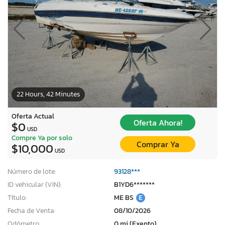
22 Hours, 42 Minutes
Oferta Actual
Oferta Ahora!
$0
USD
Compre Ya por solo
Comprar Ya
$10,000
USD
Número de lote:
93128***
ID vehicular (VIN):
B1YD6*******
Título:
ME BS
E
Fecha de Venta:
08/10/2026
Odómetro:
0 mi (Exento)