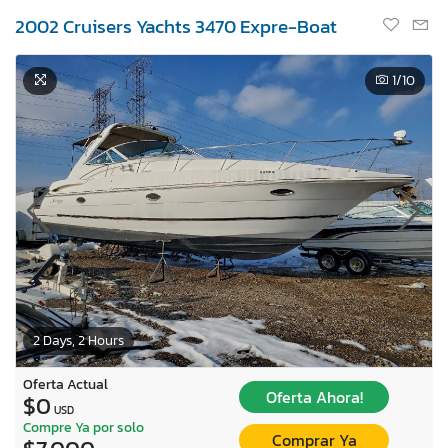
2002 Cruisers Yachts 3470 Expre-Boat
1
/10
2 Days, 2 Hours
Oferta Actual
Oferta Ahora!
$0
USD
Compre Ya por solo
Comprar Ya