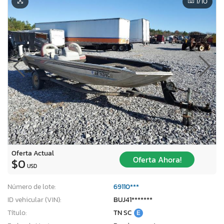
1
/10
Oferta Actual
Oferta Ahora!
$0
USD
Número de lote:
69110***
ID vehicular (VIN):
BUJ41*******
Título:
TN SC
E