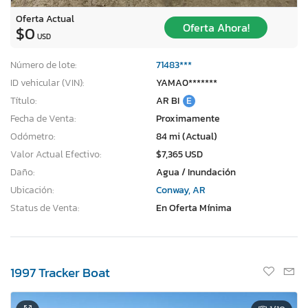
Oferta Actual
Oferta Ahora!
$0
USD
Número de lote:
71483***
ID vehicular (VIN):
YAMA0*******
Título:
AR BI
E
Fecha de Venta:
Proximamente
Odómetro:
84 mi (Actual)
Valor Actual Efectivo:
$7,365 USD
Daño:
Agua / Inundación
Ubicación:
Conway, AR
Status de Venta:
En Oferta Mínima
1997 Tracker Boat