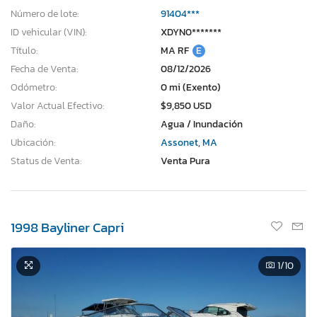
Número de lote:
91404***
ID vehicular (VIN):
XDYN0*******
Título:
MA RF
E
Fecha de Venta:
08/12/2026
Odómetro:
0 mi (Exento)
Valor Actual Efectivo:
$9,850 USD
Daño:
Agua / Inundación
Ubicación:
Assonet, MA
Status de Venta:
Venta Pura
1998 Bayliner Capri
1
/10