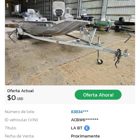
Oferta Actual
Oferta Ahora!
$0
USD
Número de lote:
83834***
ID vehicular (VIN):
ACBW6*******
Título:
LA BT
E
Fecha de Venta:
Proximamente