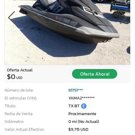
Oferta Actual
Oferta Ahora!
$0
USD
Número de lote:
81751***
ID vehicular (VIN):
YAMA2*******
Título:
TX BT
E
Fecha de Venta:
Proximamente
Odómetro:
0 mi (No Actual)
Valor Actual Efectivo:
$9,715 USD