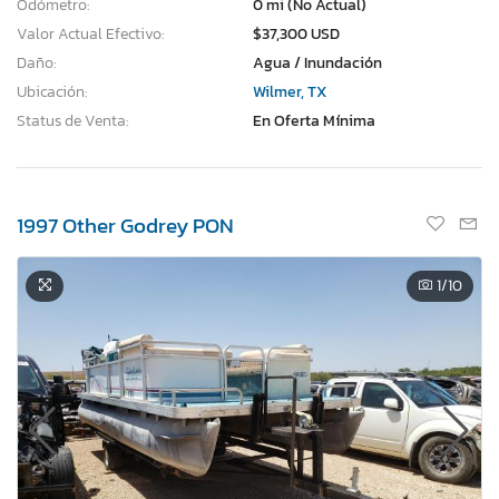
Odómetro:
0 mi (No Actual)
Valor Actual Efectivo:
$37,300 USD
Daño:
Agua / Inundación
Ubicación:
Wilmer, TX
Status de Venta:
En Oferta Mínima
1997 Other Godrey PON
1
/10