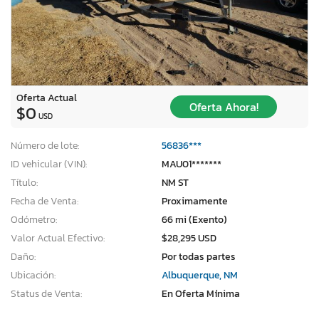
Oferta Actual
Oferta Ahora!
$0
USD
Número de lote:
56836***
ID vehicular (VIN):
MAU01*******
Título:
NM ST
Fecha de Venta:
Proximamente
Odómetro:
66 mi (Exento)
Valor Actual Efectivo:
$28,295 USD
Daño:
Por todas partes
Ubicación:
Albuquerque, NM
Status de Venta:
En Oferta Mínima