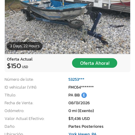
3 Days, 22 Hours
Oferta Actual
Oferta Ahora!
$150
USD
Número de lote:
53253***
ID vehicular (VIN):
FMC64*******
Título:
PA BB
E
Fecha de Venta:
08/13/2026
Odómetro:
0 mi (Exento)
Valor Actual Efectivo:
$11,436 USD
Daño:
Partes Posteriores
Ubicación:
York Haven, PA