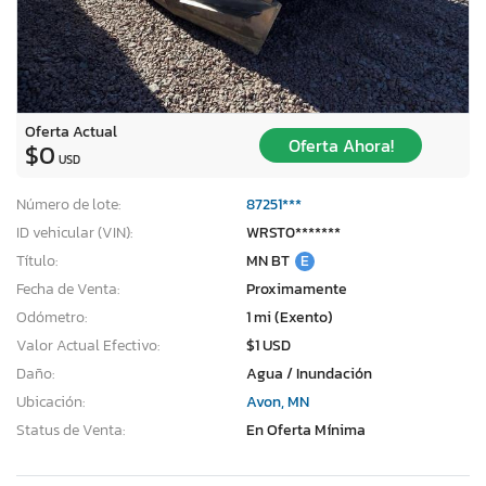
Oferta Actual
Oferta Ahora!
$0
USD
Número de lote:
87251***
ID vehicular (VIN):
WRST0*******
Título:
MN BT
E
Fecha de Venta:
Proximamente
Odómetro:
1 mi (Exento)
Valor Actual Efectivo:
$1 USD
Daño:
Agua / Inundación
Ubicación:
Avon, MN
Status de Venta:
En Oferta Mínima