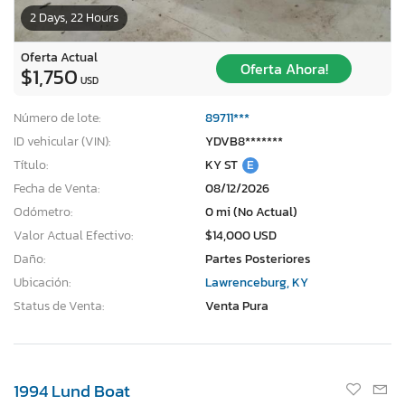
2 Days, 22 Hours
Oferta Actual
Oferta Ahora!
$1,750
USD
Número de lote:
89711***
ID vehicular (VIN):
YDVB8*******
Título:
KY ST
E
Fecha de Venta:
08/12/2026
Odómetro:
0 mi (No Actual)
Valor Actual Efectivo:
$14,000 USD
Daño:
Partes Posteriores
Ubicación:
Lawrenceburg, KY
Status de Venta:
Venta Pura
1994 Lund Boat