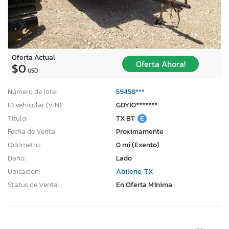
Oferta Actual
Oferta Ahora!
$0
USD
Número de lote:
59458***
ID vehicular (VIN):
GDY10*******
Título:
TX BT
E
Fecha de Venta:
Proximamente
Odómetro:
0 mi (Exento)
Daño:
Lado
Ubicación:
Abilene, TX
Status de Venta:
En Oferta Mínima