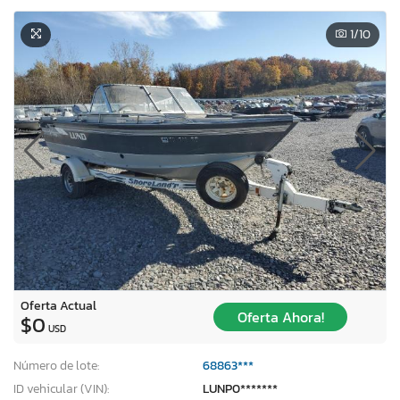
1
/10
Oferta Actual
Oferta Ahora!
$0
USD
×
Número de lote:
68863***
ID vehicular (VIN):
LUNP0*******