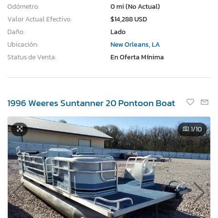
Odómetro:
0 mi (No Actual)
Valor Actual Efectivo:
$14,288 USD
Daño:
Lado
Ubicación:
New Orleans, LA
Status de Venta:
En Oferta Mínima
1996 Weeres Suntanner 20 Pontoon Boat
1
/10