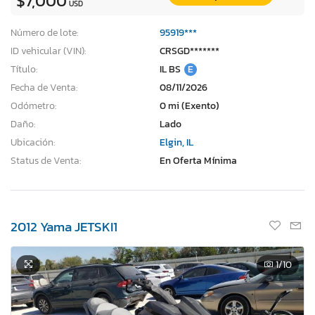
$7,000
USD
Número de lote:
95919***
ID vehicular (VIN):
CRSGD*******
Título:
IL BS
E
Fecha de Venta:
08/11/2026
Odómetro:
0 mi (Exento)
Daño:
Lado
Ubicación:
Elgin, IL
Status de Venta:
En Oferta Mínima
2012 Yama JETSKI1
1
/10