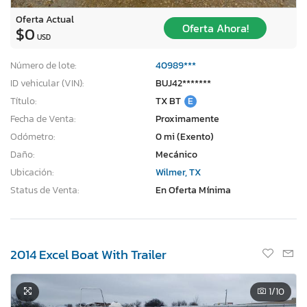
Oferta Actual
Oferta Ahora!
$0
USD
Número de lote:
40989***
ID vehicular (VIN):
BUJ42*******
Título:
TX BT
E
Fecha de Venta:
Proximamente
Odómetro:
0 mi (Exento)
Daño:
Mecánico
Ubicación:
Wilmer, TX
Status de Venta:
En Oferta Mínima
2014 Excel Boat With Trailer
1
/10