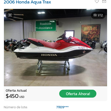
2006 Honda Aqua Trax
1
/12
Oferta Actual
Oferta Ahora!
$450
USD
Número de lote:
71109***