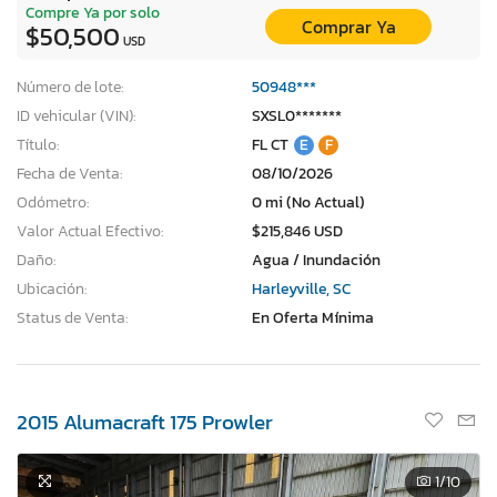
Compre Ya por solo
Comprar Ya
$50,500
USD
Número de lote:
50948***
ID vehicular (VIN):
SXSL0*******
Título:
FL CT
E
F
Fecha de Venta:
08/10/2026
Odómetro:
0 mi (No Actual)
Valor Actual Efectivo:
$215,846 USD
Daño:
Agua / Inundación
Ubicación:
Harleyville, SC
Status de Venta:
En Oferta Mínima
2015 Alumacraft 175 Prowler
1
/10