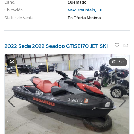
Daño:
Quemado
Ubicación:
New Braunfels, TX
Status de Venta:
En Oferta Mínima
2022 Seda 2022 Seadoo GTISE170 JET SKI
1
/10