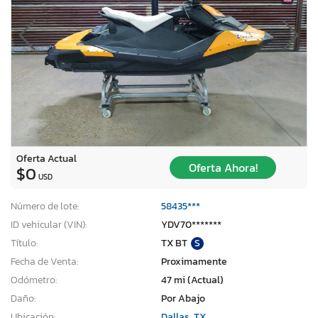
Oferta Actual
Oferta Ahora!
$0
USD
Número de lote:
58435***
ID vehicular (VIN):
YDV70*******
Título:
TX BT
S
Fecha de Venta:
Proximamente
Odómetro:
47 mi (Actual)
Daño:
Por Abajo
Ubicación:
Dallas, TX