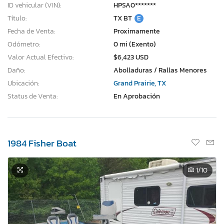
ID vehicular (VIN):
HPSA0*******
Título:
TX BT
E
Fecha de Venta:
Proximamente
Odómetro:
0 mi (Exento)
Valor Actual Efectivo:
$6,423 USD
Daño:
Abolladuras / Rallas Menores
Ubicación:
Grand Prairie, TX
Status de Venta:
En Aprobación
1984 Fisher Boat
1
/10