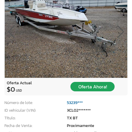
Oferta Actual
Oferta Ahora!
$0
USD
Número de lote:
53239***
ID vehicular (VIN):
XCL02*******
Título:
TX BT
Fecha de Venta:
Proximamente