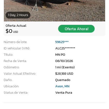
1 Day, 2 Hours
Oferta Actual
Oferta Ahora!
$0
USD
Número de lote:
59625***
ID vehicular (VIN):
ALC2S*******
Título:
MN PO
Fecha de Venta:
08/10/2026
Odómetro:
1 mi (Exento)
Valor Actual Efectivo:
$28,188 USD
Daño:
Quemado
Ubicación:
Avon, MN
Status de Venta:
Venta Pura