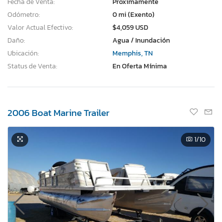
Fecha de Venta:
Proximamente
Odómetro:
0 mi (Exento)
Valor Actual Efectivo:
$4,059 USD
Daño:
Agua / Inundación
Ubicación:
Memphis, TN
Status de Venta:
En Oferta Mínima
2006 Boat Marine Trailer
1
/10