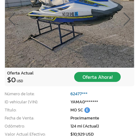
Oferta Actual
Oferta Ahora!
$0
USD
Número de lote:
62477***
ID vehicular (VIN):
YAMA0*******
Título:
MO SC
E
Fecha de Venta:
Proximamente
Odómetro:
124 mi (Actual)
Valor Actual Efectivo:
$10,929 USD