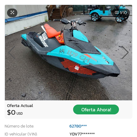
1
/10
Oferta Actual
Oferta Ahora!
$0
USD
Número de lote:
62780***
ID vehicular (VIN):
YDV77*******