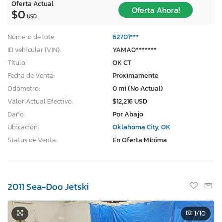
Oferta Actual
Oferta Ahora!
$0
USD
Número de lote:
62701***
ID vehicular (VIN):
YAMA0*******
Título:
OK CT
Fecha de Venta:
Proximamente
Odómetro:
0 mi (No Actual)
Valor Actual Efectivo:
$12,216 USD
Daño:
Por Abajo
Ubicación:
Oklahoma City, OK
Status de Venta:
En Oferta Mínima
2011 Sea-Doo Jetski
1
/10