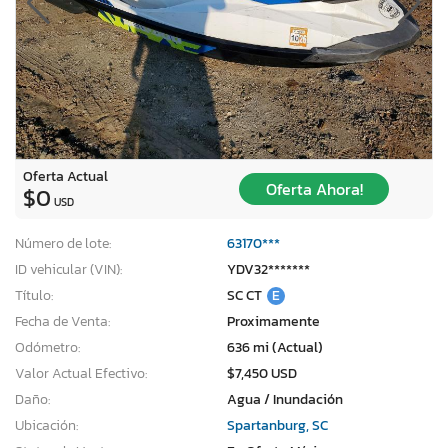
Oferta Actual
Oferta Ahora!
$0
USD
Número de lote:
63170***
ID vehicular (VIN):
YDV32*******
Título:
SC CT
E
Fecha de Venta:
Proximamente
Odómetro:
636 mi (Actual)
Valor Actual Efectivo:
$7,450 USD
Daño:
Agua / Inundación
Ubicación:
Spartanburg, SC