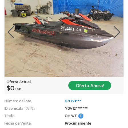
Oferta Actual
Oferta Ahora!
$0
USD
Número de lote:
62059***
ID vehicular (VIN):
YDV12*******
Título:
OH WT
E
Fecha de Venta:
Proximamente