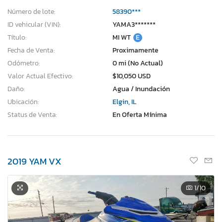
Número de lote:
58390***
ID vehicular (VIN):
YAMA3*******
Título:
MI WT
E
Fecha de Venta:
Proximamente
Odómetro:
0 mi (No Actual)
Valor Actual Efectivo:
$10,050 USD
Daño:
Agua / Inundación
Ubicación:
Elgin, IL
Status de Venta:
En Oferta Mínima
2019 YAM VX
1
/10