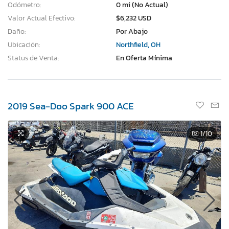
Odómetro:
0 mi (No Actual)
Valor Actual Efectivo:
$6,232 USD
Daño:
Por Abajo
Ubicación:
Northfield, OH
Status de Venta:
En Oferta Mínima
2019 Sea-Doo Spark 900 ACE
1
/10