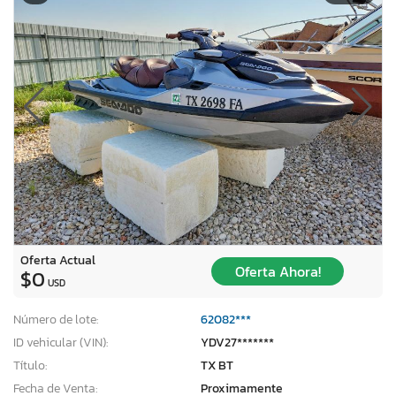
Oferta Actual
Oferta Ahora!
$0
USD
Número de lote:
62082***
ID vehicular (VIN):
YDV27*******
Título:
TX BT
Fecha de Venta:
Proximamente