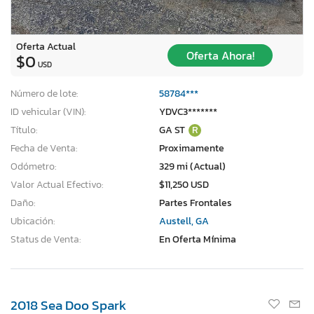
Oferta Actual
Oferta Ahora!
$0
USD
Número de lote:
58784***
ID vehicular (VIN):
YDVC3*******
Título:
GA ST
R
Fecha de Venta:
Proximamente
Odómetro:
329 mi (Actual)
Valor Actual Efectivo:
$11,250 USD
Daño:
Partes Frontales
Ubicación:
Austell, GA
Status de Venta:
En Oferta Mínima
2018 Sea Doo Spark