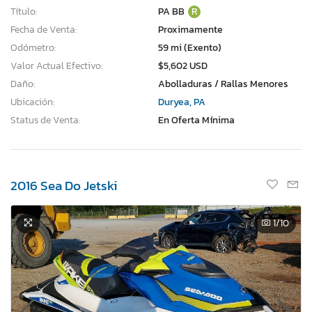
Título:
PA BB
R
Fecha de Venta:
Proximamente
Odómetro:
59 mi (Exento)
Valor Actual Efectivo:
$5,602 USD
Daño:
Abolladuras / Rallas Menores
Ubicación:
Duryea, PA
Status de Venta:
En Oferta Mínima
2016 Sea Do Jetski
1
/10