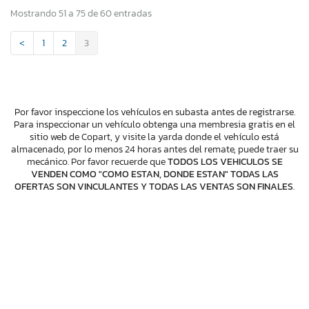
Mostrando 51 a 75 de 60 entradas
<
1
2
3
Por favor inspeccione los vehículos en subasta antes de registrarse.
Para inspeccionar un vehículo obtenga una membresia gratis en el
sitio web de Copart, y visite la yarda donde el vehículo está
almacenado, por lo menos 24 horas antes del remate, puede traer su
mecánico. Por favor recuerde que
TODOS LOS VEHICULOS SE
VENDEN COMO "COMO ESTAN, DONDE ESTAN" TODAS LAS
OFERTAS SON VINCULANTES Y TODAS LAS VENTAS SON FINALES
.