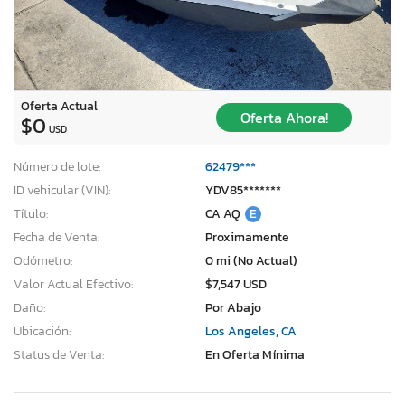
Oferta Actual
Oferta Ahora!
$0
USD
Número de lote:
62479***
ID vehicular (VIN):
YDV85*******
Título:
CA AQ
E
Fecha de Venta:
Proximamente
Odómetro:
0 mi (No Actual)
Valor Actual Efectivo:
$7,547 USD
Daño:
Por Abajo
Ubicación:
Los Angeles, CA
Status de Venta:
En Oferta Mínima