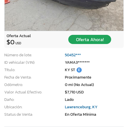
Oferta Actual
Oferta Ahora!
$0
USD
Número de lote:
50452***
ID vehicular (VIN):
YAMA3*******
Título:
KY ST
E
Fecha de Venta:
Proximamente
Odómetro:
0 mi (No Actual)
Valor Actual Efectivo:
$7,710 USD
Daño:
Lado
Ubicación:
Lawrenceburg, KY
Status de Venta:
En Oferta Mínima