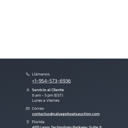
Llámanos:
+1-954-573-6936
Servicio al Cliente
8 am - 5 pm (EST)
Lunes a Viernes
Correo:
contactus@salvageboatsauction.com
Florida
4811 Lyons Technology Parkway, Suite 9,