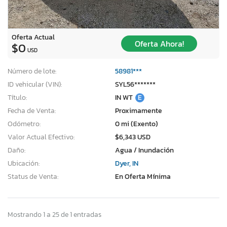
Oferta Actual
Oferta Ahora!
$0
USD
Número de lote:
58981***
ID vehicular (VIN):
SYL56*******
Título:
IN WT
E
Fecha de Venta:
Proximamente
Odómetro:
0 mi (Exento)
Valor Actual Efectivo:
$6,343 USD
Daño:
Agua / Inundación
Ubicación:
Dyer, IN
Status de Venta:
En Oferta Mínima
Mostrando 1 a 25 de 1 entradas