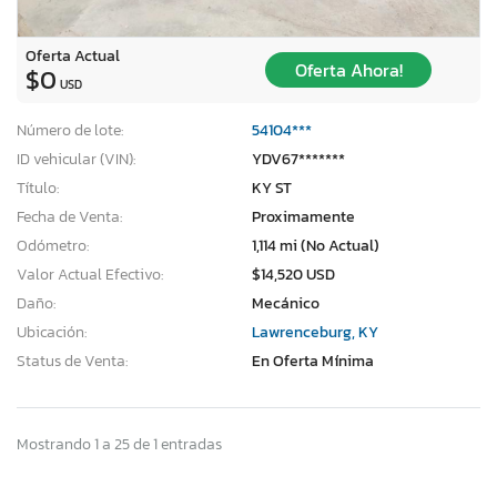
Oferta Actual
Oferta Ahora!
$0
USD
Número de lote:
54104***
ID vehicular (VIN):
YDV67*******
Título:
KY ST
Fecha de Venta:
Proximamente
Odómetro:
1,114 mi (No Actual)
Valor Actual Efectivo:
$14,520 USD
Daño:
Mecánico
Ubicación:
Lawrenceburg, KY
Status de Venta:
En Oferta Mínima
Mostrando 1 a 25 de 1 entradas