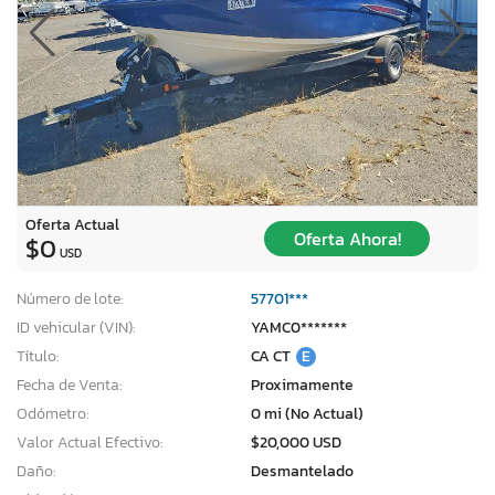
Oferta Actual
Oferta Ahora!
$0
USD
Número de lote:
57701***
ID vehicular (VIN):
YAMC0*******
Título:
CA CT
E
Fecha de Venta:
Proximamente
Odómetro:
0 mi (No Actual)
Valor Actual Efectivo:
$20,000 USD
Daño:
Desmantelado