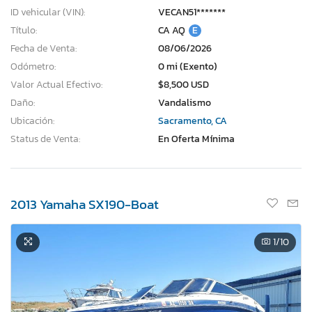
ID vehicular (VIN):
VECAN51*******
Título:
CA AQ
E
Fecha de Venta:
08/06/2026
Odómetro:
0 mi (Exento)
Valor Actual Efectivo:
$8,500 USD
Daño:
Vandalismo
Ubicación:
Sacramento, CA
Status de Venta:
En Oferta Mínima
2013 Yamaha SX190-Boat
1
/10