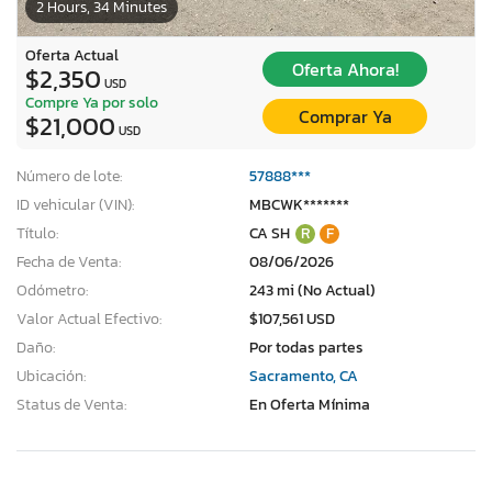
2 Hours, 34 Minutes
Oferta Actual
Oferta Ahora!
$2,350
USD
Compre Ya por solo
Comprar Ya
$21,000
USD
Número de lote:
57888***
ID vehicular (VIN):
MBCWK*******
Título:
CA SH
R
F
Fecha de Venta:
08/06/2026
Odómetro:
243 mi (No Actual)
Valor Actual Efectivo:
$107,561 USD
Daño:
Por todas partes
Ubicación:
Sacramento, CA
Status de Venta:
En Oferta Mínima