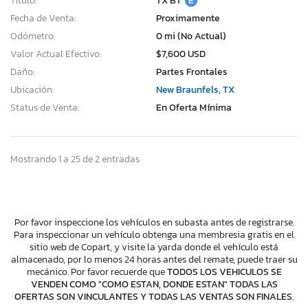
Título:
TX BT
E
Fecha de Venta:
Proximamente
Odómetro:
0 mi (No Actual)
Valor Actual Efectivo:
$7,600 USD
Daño:
Partes Frontales
Ubicación:
New Braunfels, TX
Status de Venta:
En Oferta Mínima
Mostrando 1 a 25 de 2 entradas
Por favor inspeccione los vehículos en subasta antes de registrarse.
Para inspeccionar un vehículo obtenga una membresia gratis en el
sitio web de Copart, y visite la yarda donde el vehículo está
almacenado, por lo menos 24 horas antes del remate, puede traer su
mecánico. Por favor recuerde que
TODOS LOS VEHICULOS SE
VENDEN COMO "COMO ESTAN, DONDE ESTAN" TODAS LAS
OFERTAS SON VINCULANTES Y TODAS LAS VENTAS SON FINALES
.