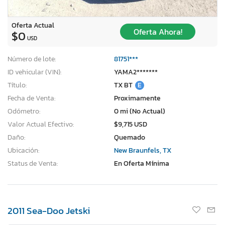
Oferta Actual
Oferta Ahora!
$0
USD
Número de lote:
81751***
ID vehicular (VIN):
YAMA2*******
Título:
TX BT
E
Fecha de Venta:
Proximamente
Odómetro:
0 mi (No Actual)
Valor Actual Efectivo:
$9,715 USD
Daño:
Quemado
Ubicación:
New Braunfels, TX
Status de Venta:
En Oferta Mínima
2011 Sea-Doo Jetski