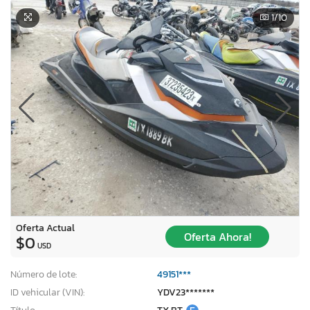
1
/10
Oferta Actual
Oferta Ahora!
$0
USD
Número de lote:
49151***
ID vehicular (VIN):
YDV23*******