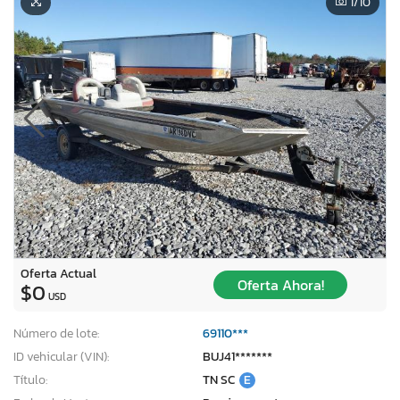
1
/10
Oferta Actual
Oferta Ahora!
$0
USD
Número de lote:
69110***
ID vehicular (VIN):
BUJ41*******
Título:
TN SC
E