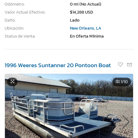
Odómetro:
0 mi (No Actual)
Valor Actual Efectivo:
$14,288 USD
Daño:
Lado
Ubicación:
New Orleans, LA
Status de Venta:
En Oferta Mínima
1996 Weeres Suntanner 20 Pontoon Boat
1
/10