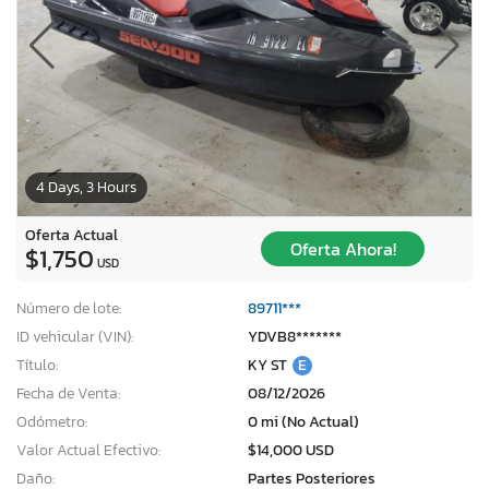
4 Days, 3 Hours
Oferta Actual
Oferta Ahora!
$1,750
USD
Número de lote:
89711***
ID vehicular (VIN):
YDVB8*******
Título:
KY ST
E
Fecha de Venta:
08/12/2026
Odómetro:
0 mi (No Actual)
Valor Actual Efectivo:
$14,000 USD
Daño:
Partes Posteriores