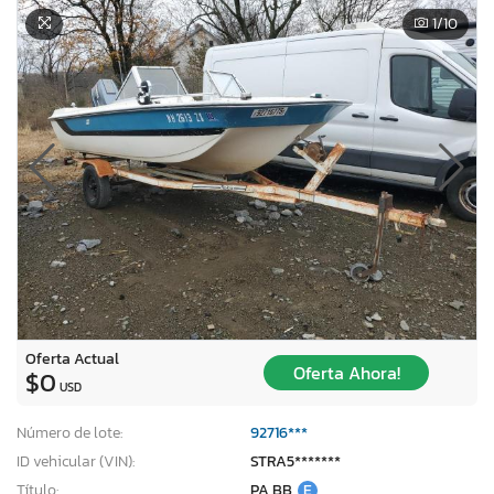
1
/10
Oferta Actual
Oferta Ahora!
$0
USD
×
Número de lote:
92716***
ID vehicular (VIN):
STRA5*******
Título:
PA BB
E