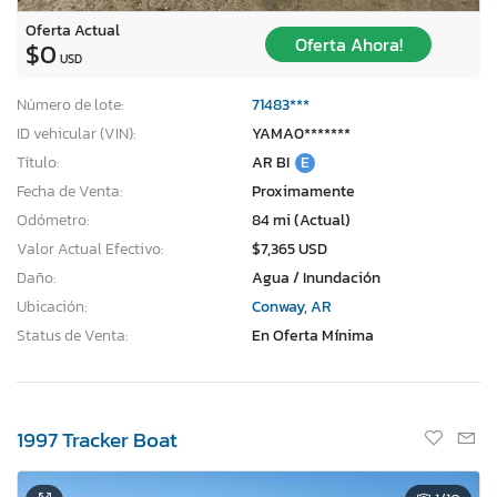
Oferta Actual
Oferta Ahora!
$0
USD
Número de lote:
71483***
ID vehicular (VIN):
YAMA0*******
Título:
AR BI
E
Fecha de Venta:
Proximamente
Odómetro:
84 mi (Actual)
Valor Actual Efectivo:
$7,365 USD
Daño:
Agua / Inundación
Ubicación:
Conway, AR
Status de Venta:
En Oferta Mínima
1997 Tracker Boat