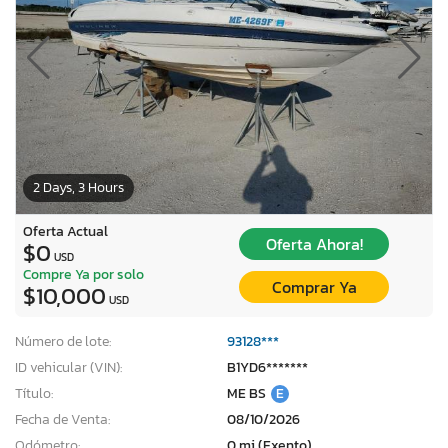
2 Days, 3 Hours
Oferta Actual
Oferta Ahora!
$0
USD
Compre Ya por solo
Comprar Ya
$10,000
USD
Número de lote:
93128***
ID vehicular (VIN):
B1YD6*******
Título:
ME BS
E
Fecha de Venta:
08/10/2026
Odómetro:
0 mi (Exento)