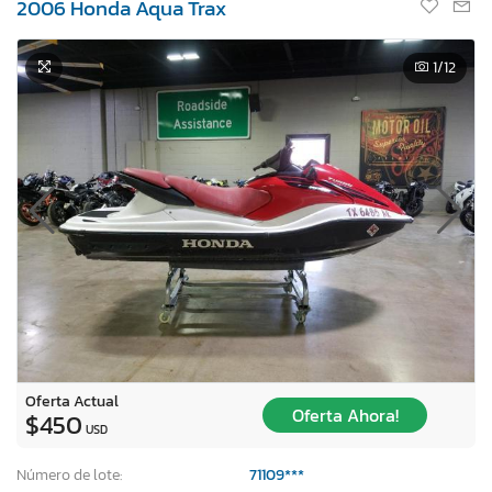
2006 Honda Aqua Trax
1
/12
Oferta Actual
Oferta Ahora!
$450
USD
Número de lote:
71109***