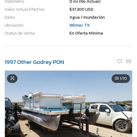
Odómetro:
0 mi (No Actual)
Valor Actual Efectivo:
$37,300 USD
Daño:
Agua / Inundación
Ubicación:
Wilmer, TX
Status de Venta:
En Oferta Mínima
1997 Other Godrey PON
1
/10