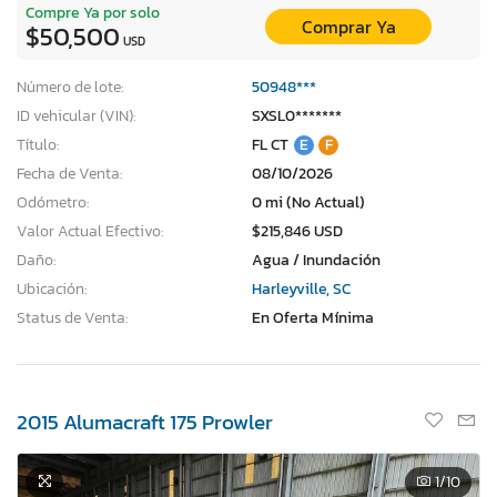
Compre Ya por solo
Comprar Ya
$50,500
USD
Número de lote:
50948***
ID vehicular (VIN):
SXSL0*******
Título:
FL CT
E
F
Fecha de Venta:
08/10/2026
Odómetro:
0 mi (No Actual)
Valor Actual Efectivo:
$215,846 USD
Daño:
Agua / Inundación
Ubicación:
Harleyville, SC
Status de Venta:
En Oferta Mínima
2015 Alumacraft 175 Prowler
1
/10