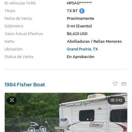
ID vehicular (VIN):
HPSA0*******
Título:
TX BT
E
Fecha de Venta:
Proximamente
Odómetro:
0 mi (Exento)
Valor Actual Efectivo:
$6,423 USD
Daño:
Abolladuras / Rallas Menores
Ubicación:
Grand Prairie, TX
Status de Venta:
En Aprobación
1984 Fisher Boat
1
/10