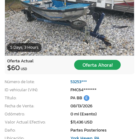
5 Days, 3 Hours
Oferta Actual
Oferta Ahora!
$60
USD
Número de lote:
53253***
ID vehicular (VIN):
FMC64*******
Título:
PA BB
E
Fecha de Venta:
08/13/2026
Odómetro:
0 mi (Exento)
Valor Actual Efectivo:
$11,436 USD
Daño:
Partes Posteriores
Ubicación:
York Haven, PA