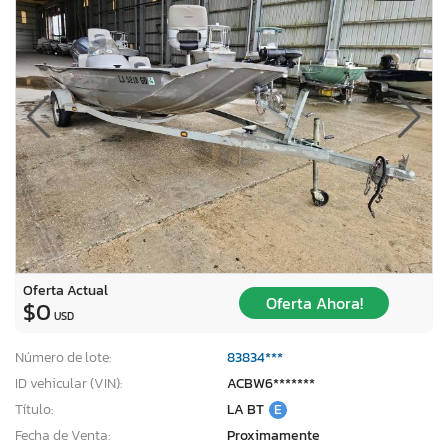
Oferta Actual
Oferta Ahora!
$0
USD
Número de lote:
83834***
ID vehicular (VIN):
ACBW6*******
Título:
LA BT
E
Fecha de Venta:
Proximamente