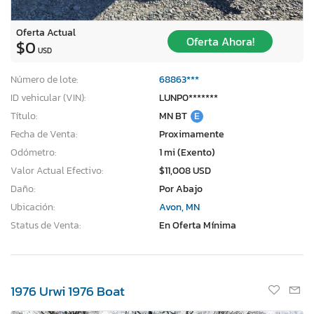
Oferta Actual
Oferta Ahora!
$0
USD
Número de lote:
68863***
ID vehicular (VIN):
LUNP0*******
Título:
MN BT
E
Fecha de Venta:
Proximamente
Odómetro:
1 mi (Exento)
Valor Actual Efectivo:
$11,008 USD
Daño:
Por Abajo
Ubicación:
Avon, MN
Status de Venta:
En Oferta Mínima
1976 Urwi 1976 Boat