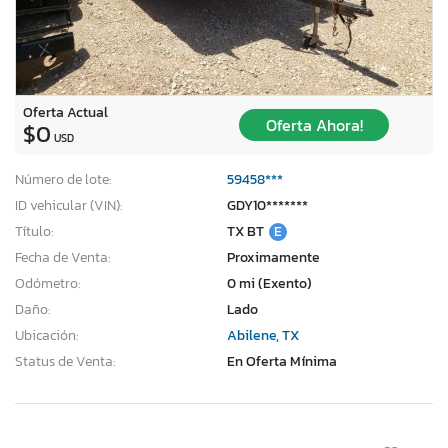
Oferta Actual
Oferta Ahora!
$0
USD
Número de lote:
59458***
ID vehicular (VIN):
GDY10*******
Título:
TX BT
E
Fecha de Venta:
Proximamente
Odómetro:
0 mi (Exento)
Daño:
Lado
Ubicación:
Abilene, TX
Status de Venta:
En Oferta Mínima