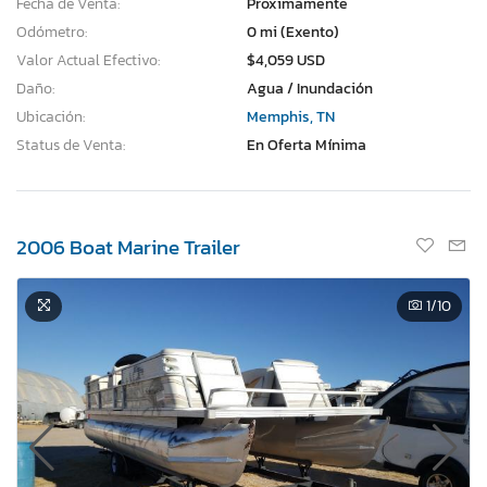
Fecha de Venta:
Proximamente
Odómetro:
0 mi (Exento)
Valor Actual Efectivo:
$4,059 USD
Daño:
Agua / Inundación
Ubicación:
Memphis, TN
Status de Venta:
En Oferta Mínima
2006 Boat Marine Trailer
1
/10