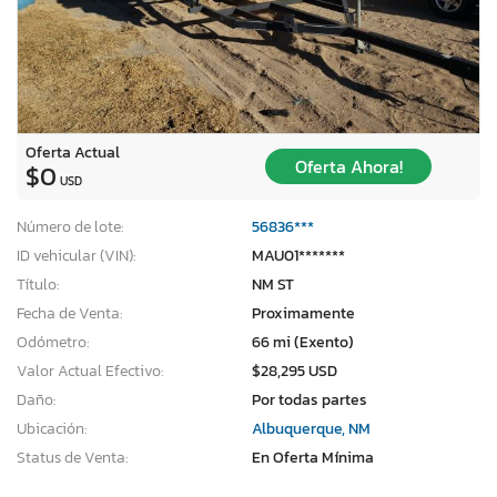
Oferta Actual
Oferta Ahora!
$0
USD
Número de lote:
56836***
ID vehicular (VIN):
MAU01*******
Título:
NM ST
Fecha de Venta:
Proximamente
Odómetro:
66 mi (Exento)
Valor Actual Efectivo:
$28,295 USD
Daño:
Por todas partes
Ubicación:
Albuquerque, NM
Status de Venta:
En Oferta Mínima