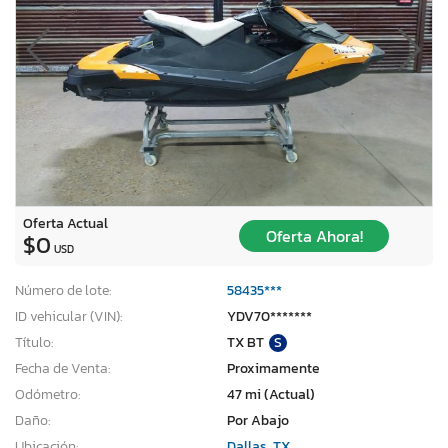
Oferta Actual
Oferta Ahora!
$0
USD
Número de lote:
58435***
ID vehicular (VIN):
YDV70*******
Título:
TX BT
S
Fecha de Venta:
Proximamente
Odómetro:
47 mi (Actual)
Daño:
Por Abajo
Ubicación:
Dallas, TX