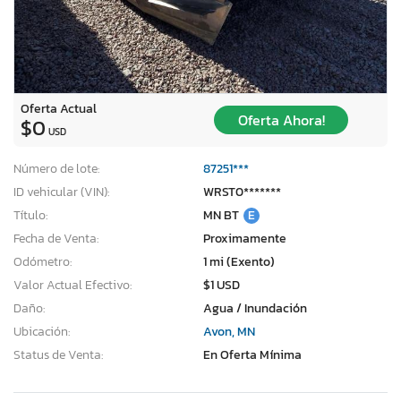
Oferta Actual
Oferta Ahora!
$0
USD
Número de lote:
87251***
ID vehicular (VIN):
WRST0*******
Título:
MN BT
E
Fecha de Venta:
Proximamente
Odómetro:
1 mi (Exento)
Valor Actual Efectivo:
$1 USD
Daño:
Agua / Inundación
Ubicación:
Avon, MN
Status de Venta:
En Oferta Mínima