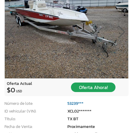
Oferta Actual
Oferta Ahora!
$0
USD
Número de lote:
53239***
ID vehicular (VIN):
XCL02*******
Título:
TX BT
Fecha de Venta:
Proximamente