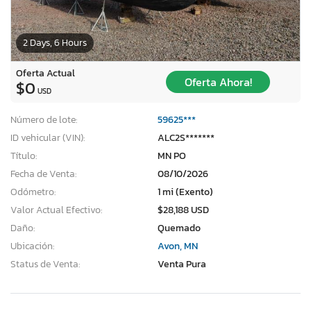
2 Days, 6 Hours
Oferta Actual
Oferta Ahora!
$0
USD
Número de lote:
59625***
ID vehicular (VIN):
ALC2S*******
Título:
MN PO
Fecha de Venta:
08/10/2026
Odómetro:
1 mi (Exento)
Valor Actual Efectivo:
$28,188 USD
Daño:
Quemado
Ubicación:
Avon, MN
Status de Venta:
Venta Pura