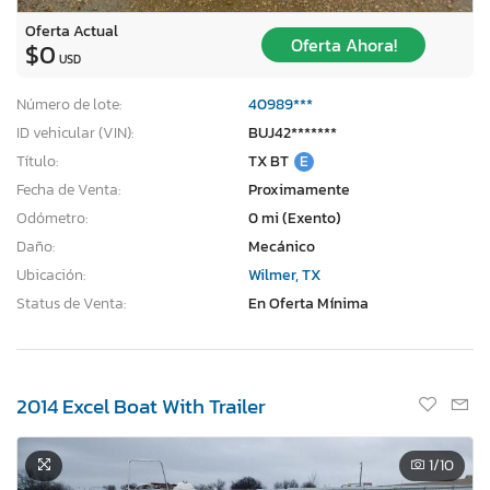
Oferta Actual
Oferta Ahora!
$0
USD
Número de lote:
40989***
ID vehicular (VIN):
BUJ42*******
Título:
TX BT
E
Fecha de Venta:
Proximamente
Odómetro:
0 mi (Exento)
Daño:
Mecánico
Ubicación:
Wilmer, TX
Status de Venta:
En Oferta Mínima
2014 Excel Boat With Trailer
1
/10