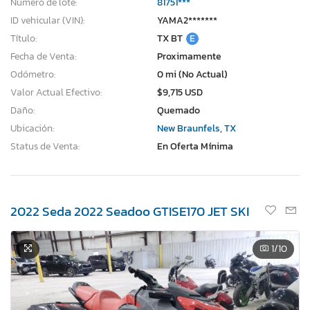
Número de lote:
81751***
ID vehicular (VIN):
YAMA2*******
Título:
TX BT
E
Fecha de Venta:
Proximamente
Odómetro:
0 mi (No Actual)
Valor Actual Efectivo:
$9,715 USD
Daño:
Quemado
Ubicación:
New Braunfels, TX
Status de Venta:
En Oferta Mínima
2022 Seda 2022 Seadoo GTISE170 JET SKI
1
/10