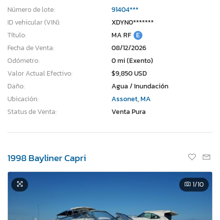
Número de lote:
91404***
ID vehicular (VIN):
XDYN0*******
Título:
MA RF
E
Fecha de Venta:
08/12/2026
Odómetro:
0 mi (Exento)
Valor Actual Efectivo:
$9,850 USD
Daño:
Agua / Inundación
Ubicación:
Assonet, MA
Status de Venta:
Venta Pura
1998 Bayliner Capri
1
/10