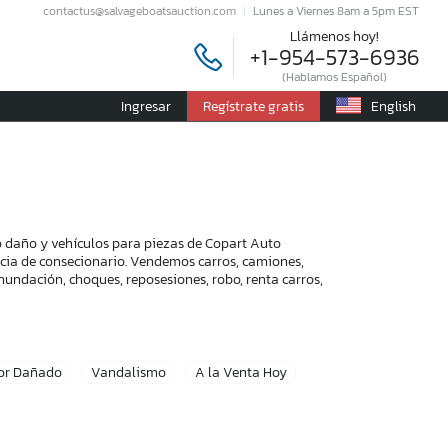
contactus@salvageboatsauction.com
Lunes a Viernes 8am a 5pm EST
Llámenos hoy!
+1-954-573-6936
(Hablamos Español)
Ingresar
Regístrate gratis
English
co daño y vehículos para piezas de Copart Auto
encia de consecionario. Vendemos carros, camiones,
nundación, choques, reposesiones, robo, renta carros,
or Dañado
Vandalismo
A la Venta Hoy