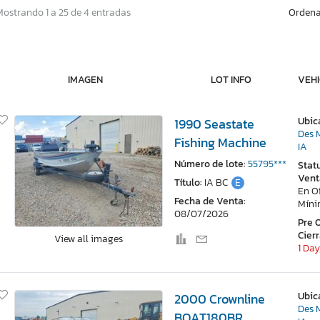
Ordena
Mostrando 1 a 25 de 4 entradas
IMAGEN
LOT INFO
VEHI
Ubic
1990 Seastate
Des 
Fishing Machine
IA
Número de lote:
55795***
Stat
Vent
Título:
IA BC
E
En O
Fecha de Venta:
Mín
08/07/2026
Pre 
Cier
View all images
1 Day
Ubic
2000 Crownline
Des 
BOAT180BR