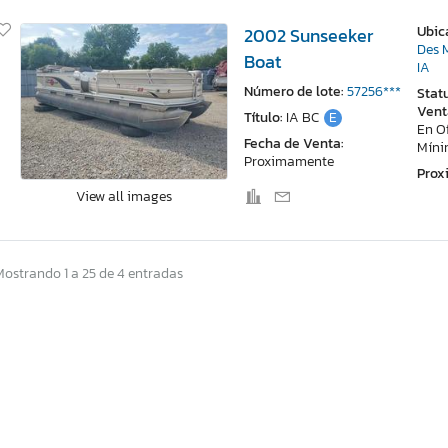
Ubic
2002 Sunseeker
Des 
Boat
IA
Número de lote:
57256***
Stat
Vent
Título:
IA BC
E
En O
Fecha de Venta:
Mín
Proximamente
Pro
View all images
Mostrando 1 a 25 de 4 entradas