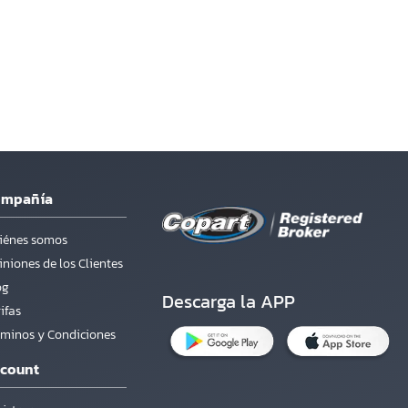
ompañía
iénes somos
niones de los Clientes
og
Descarga la APP
ifas
rminos y Condiciones
count