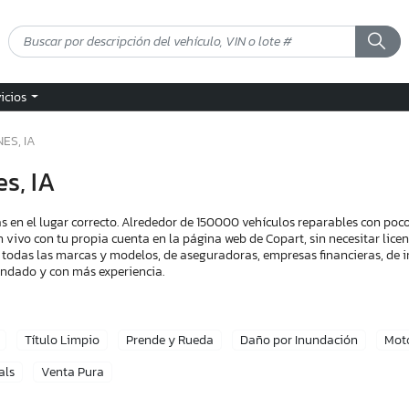
vicios
ES, IA
s, IA
s en el lugar correcto. Alrededor de 150000 vehículos reparables con po
n vivo con tu propia cuenta en la página web de Copart, sin necesitar lic
 todas las marcas y modelos, de aseguradoras, empresas financieras, de i
endado y con más experiencia.
Título Limpio
Prende y Rueda
Daño por Inundación
Mot
als
Venta Pura