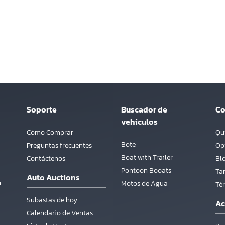
Soporte
Buscador de
C
vehiculos
Cómo Comprar
Qu
Bote
Preguntas frecuentes
Opi
Boat with Trailer
Contáctenos
Bl
Pontoon Booats
Tar
Auto Auctions
m
Motos de Agua
Té
Subastas de hoy
Ac
Calendario de Ventas