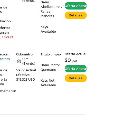
(Exento)
Daño:
Oferta Ahora!
Abolladuras /
us de
Rallas
a:
Detalles
Menores
bación
Keys
Ofertas
Available
ran en:
, 7 Hours
Oferta Actual
ación:
Odómetro:
Titulo limpio
Moines,
0 mi
$0
USD
(Exento)
Daño:
Motor
Oferta Ahora!
Quemado
us de
Valor Actual
a:
Efectivo:
Detalles
ferta
$18,323 USD
Keys Not
ima
Available
ximamente