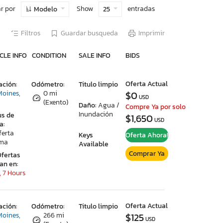
r por
Show
entradas
Modelo
25
Filtros
Guardar busqueda
Imprimir
CLE INFO
CONDITION
SALE INFO
BIDS
Oferta Actual
ación:
Odómetro:
Titulo limpio
Moines,
0 mi
$0
USD
(Exento)
Daño:
Agua /
Compre Ya por solo
Inundación
us de
$1,650
USD
a:
ferta
Keys
Oferta Ahora!
ima
Available
Comprar Ya
Ofertas
ran en:
, 7 Hours
Oferta Actual
ación:
Odómetro:
Titulo limpio
Moines,
266 mi
$125
USD