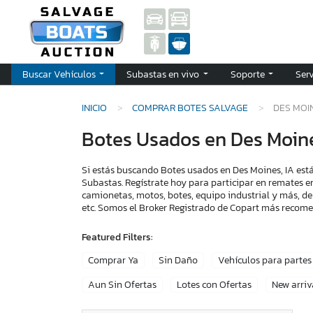
Buscar Vehículos
Subastas en vivo
Soporte
Ser
INICIO
COMPRAR BOTES SALVAGE
DES MOIN
Botes Usados en Des Moine
Si estás buscando Botes usados en Des Moines, IA está
Subastas. Regístrate hoy para participar en remates e
camionetas, motos, botes, equipo industrial y más, de
etc. Somos el Broker Registrado de Copart más recom
Featured Filters:
Comprar Ya
Sin Daño
Vehículos para partes
Aun Sin Ofertas
Lotes con Ofertas
New arriv