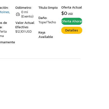
Oferta Actual
ación:
Odómetro:
Titulo limpio
Moines,
0 mi
$0
USD
(Exento)
Daño:
Oferta Ahora!
Tope/Techo
us de
Valor Actual
a:
Efectivo:
Detalles
ferta
$12,101 USD
Keys
ima
Available
ximamente