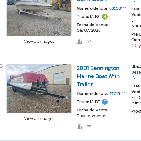
IA
Número de lote:
63593***
Stat
Vent
Título:
IA BC
R
En
Fecha de Venta:
Apro
08/07/2026
Pre 
Cier
View all images
1 Day
Ubic
2001 Bennington
Des 
Marine Boat With
IA
Trailer
Stat
Vent
Número de lote:
57015***
En O
Título:
IA BT
E
Mín
Fecha de Venta:
Pro
Proximamente
View all images