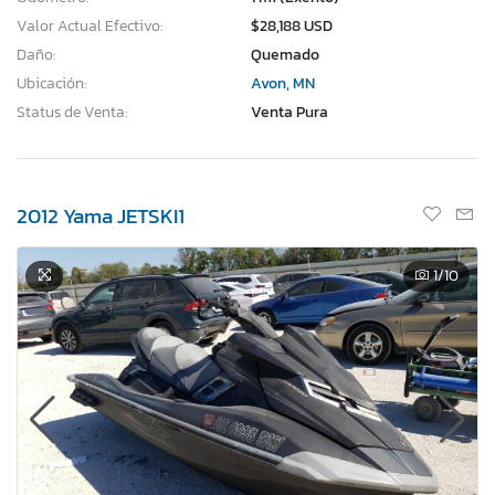
Valor Actual Efectivo:
$28,188 USD
Daño:
Quemado
Ubicación:
Avon, MN
Status de Venta:
Venta Pura
2012 Yama JETSKI1
1
/10