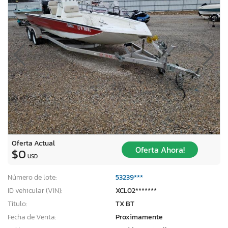
Oferta Actual
Oferta Ahora!
$0
USD
Número de lote:
53239***
ID vehicular (VIN):
XCL02*******
Título:
TX BT
Fecha de Venta:
Proximamente