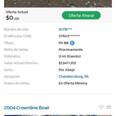
Oferta Actual
Oferta Ahora!
$0
USD
Número de lote:
92716***
ID vehicular (VIN):
STRA5*******
Título:
PA BB
E
Fecha de Venta:
Proximamente
Odómetro:
0 mi (Exento)
Valor Actual Efectivo:
$1,847 USD
Daño:
Por Abajo
Ubicación:
Chambersburg, PA
Status de Venta:
En Oferta Mínima
2004 Crownline Boat