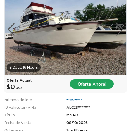
3 Days, 16 Hours
Oferta Actual
Oferta Ahora!
$0
USD
Número de lote:
59625***
ID vehicular (VIN):
ALC2S*******
Título:
MN PO
Fecha de Venta:
08/10/2026
Odómetro:
1 mi (Exento)