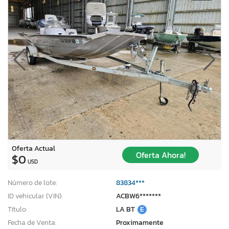
Oferta Actual
Oferta Ahora!
$0
USD
Número de lote:
83834***
ID vehicular (VIN):
ACBW6*******
Título:
LA BT
E
Fecha de Venta:
Proximamente