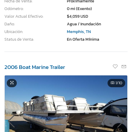
Fecha de Venta:
Proximamente
Odómetro:
0 mi (Exento)
Valor Actual Efectivo:
$4,059 USD
Daño:
Agua / Inundación
Ubicación:
Memphis, TN
Status de Venta:
En Oferta Mínima
2006 Boat Marine Trailer
1
/10