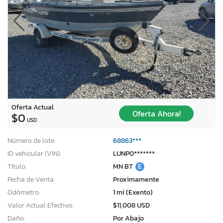
Oferta Actual
Oferta Ahora!
$0
USD
Número de lote:
68863***
ID vehicular (VIN):
LUNP0*******
Título:
MN BT
E
Fecha de Venta:
Proximamente
Odómetro:
1 mi (Exento)
Valor Actual Efectivo:
$11,008 USD
Daño:
Por Abajo