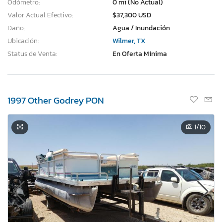
Odómetro:
0 mi (No Actual)
Valor Actual Efectivo:
$37,300 USD
Daño:
Agua / Inundación
Ubicación:
Wilmer, TX
Status de Venta:
En Oferta Mínima
1997 Other Godrey PON
1
/10