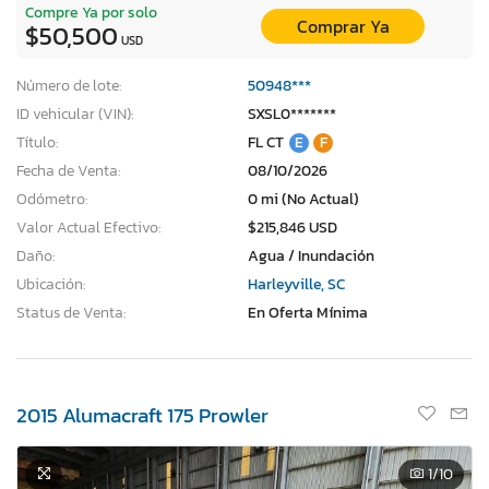
Compre Ya por solo
Comprar Ya
$50,500
USD
Número de lote:
50948***
ID vehicular (VIN):
SXSL0*******
Título:
FL CT
E
F
Fecha de Venta:
08/10/2026
Odómetro:
0 mi (No Actual)
Valor Actual Efectivo:
$215,846 USD
Daño:
Agua / Inundación
Ubicación:
Harleyville, SC
Status de Venta:
En Oferta Mínima
2015 Alumacraft 175 Prowler
1
/10