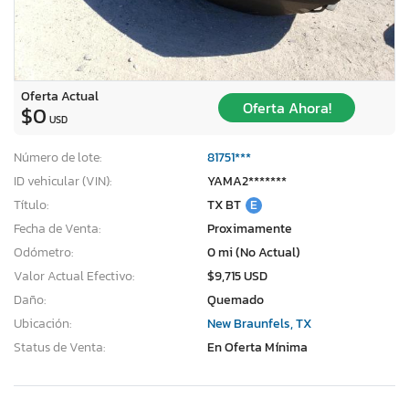
Oferta Actual
Oferta Ahora!
$0
USD
Número de lote:
81751***
ID vehicular (VIN):
YAMA2*******
Título:
TX BT
E
Fecha de Venta:
Proximamente
Odómetro:
0 mi (No Actual)
Valor Actual Efectivo:
$9,715 USD
Daño:
Quemado
Ubicación:
New Braunfels, TX
Status de Venta:
En Oferta Mínima