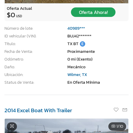
Oferta Actual
Oferta Ahora!
$0
USD
Número de lote:
40989***
ID vehicular (VIN):
BUJ42*******
Título:
TX BT
E
Fecha de Venta:
Proximamente
Odómetro:
0 mi (Exento)
Daño:
Mecánico
Ubicación:
Wilmer, TX
Status de Venta:
En Oferta Mínima
2014 Excel Boat With Trailer
1
/10