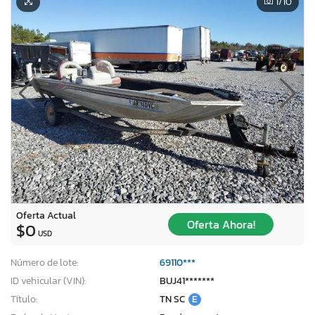
1
/10
Oferta Actual
Oferta Ahora!
$0
USD
Número de lote:
69110***
ID vehicular (VIN):
BUJ41*******
Título:
TN SC
E