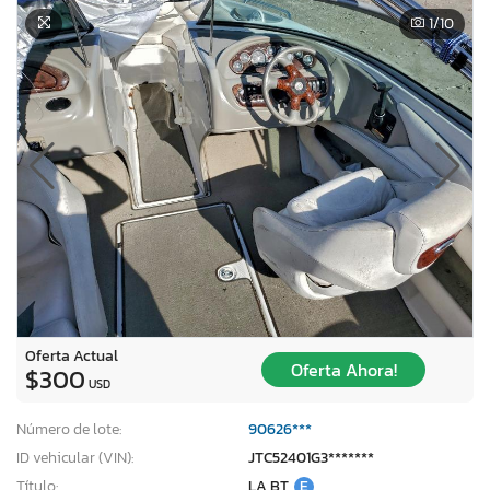
1
/10
Oferta Actual
Oferta Ahora!
$300
USD
×
Número de lote:
90626***
ID vehicular (VIN):
JTC52401G3*******
Título:
LA BT
E