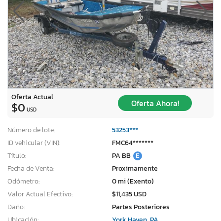
Oferta Actual
Oferta Ahora!
$0
USD
Número de lote:
53253***
ID vehicular (VIN):
FMC64*******
Título:
PA BB
E
Fecha de Venta:
Proximamente
Odómetro:
0 mi (Exento)
Valor Actual Efectivo:
$11,435 USD
Daño:
Partes Posteriores
Ubicación:
York Haven, PA