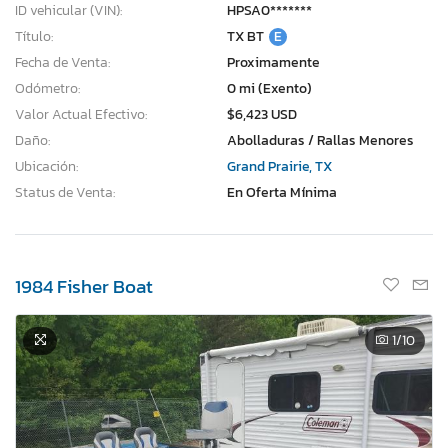
ID vehicular (VIN):
HPSA0*******
Título:
TX BT
E
Fecha de Venta:
Proximamente
Odómetro:
0 mi (Exento)
Valor Actual Efectivo:
$6,423 USD
Daño:
Abolladuras / Rallas Menores
Ubicación:
Grand Prairie, TX
Status de Venta:
En Oferta Mínima
1984 Fisher Boat
1
/10