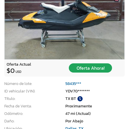
Oferta Actual
Oferta Ahora!
$0
USD
Número de lote:
58435***
ID vehicular (VIN):
YDV70*******
Título:
TX BT
S
Fecha de Venta:
Proximamente
Odómetro:
47 mi (Actual)
Daño:
Por Abajo
Ubicación:
Dallas, TX