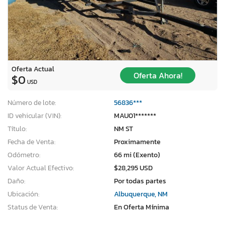
Oferta Actual
Oferta Ahora!
$0
USD
Número de lote:
56836***
ID vehicular (VIN):
MAU01*******
Título:
NM ST
Fecha de Venta:
Proximamente
Odómetro:
66 mi (Exento)
Valor Actual Efectivo:
$28,295 USD
Daño:
Por todas partes
Ubicación:
Albuquerque, NM
Status de Venta:
En Oferta Mínima