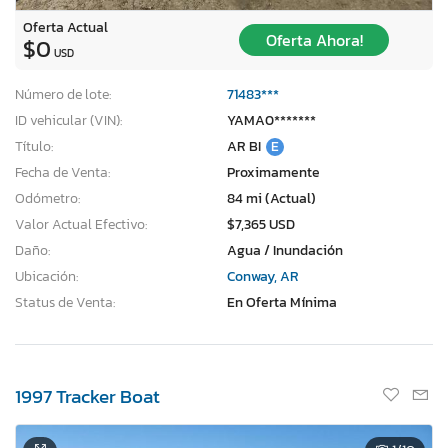
Oferta Actual
Oferta Ahora!
$0
USD
Número de lote:
71483***
ID vehicular (VIN):
YAMA0*******
Título:
AR BI
E
Fecha de Venta:
Proximamente
Odómetro:
84 mi (Actual)
Valor Actual Efectivo:
$7,365 USD
Daño:
Agua / Inundación
Ubicación:
Conway, AR
Status de Venta:
En Oferta Mínima
1997 Tracker Boat