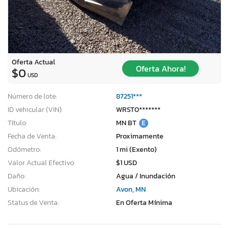
Oferta Actual
Oferta Ahora!
$0
USD
Número de lote:
87251***
ID vehicular (VIN):
WRST0*******
Título:
MN BT
E
Fecha de Venta:
Proximamente
Odómetro:
1 mi (Exento)
Valor Actual Efectivo:
$1 USD
Daño:
Agua / Inundación
Ubicación:
Avon, MN
Status de Venta:
En Oferta Mínima