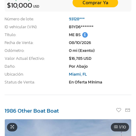
Comprar Ya
$10,000
USD
Número de lote:
93128***
ID vehicular (VIN):
B1YD6*******
Título:
ME BS
E
Fecha de Venta:
08/10/2026
Odómetro:
0 mi (Exento)
Valor Actual Efectivo:
$16,785 USD
Daño:
Por Abajo
Ubicación:
Miami, FL
Status de Venta:
En Oferta Mínima
1986 Other Boat Boat
1
/10