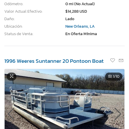
Odómetro:
0 mi (No Actual)
Valor Actual Efectivo:
$14,288 USD
Daño:
Lado
Ubicación:
New Orleans, LA
Status de Venta:
En Oferta Mínima
1996 Weeres Suntanner 20 Pontoon Boat
1
/10