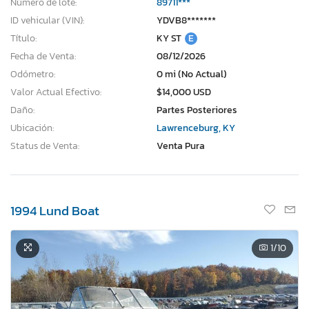
Número de lote:
89711***
ID vehicular (VIN):
YDVB8*******
Título:
KY ST
E
Fecha de Venta:
08/12/2026
Odómetro:
0 mi (No Actual)
Valor Actual Efectivo:
$14,000 USD
Daño:
Partes Posteriores
Ubicación:
Lawrenceburg, KY
Status de Venta:
Venta Pura
1994 Lund Boat
1
/10