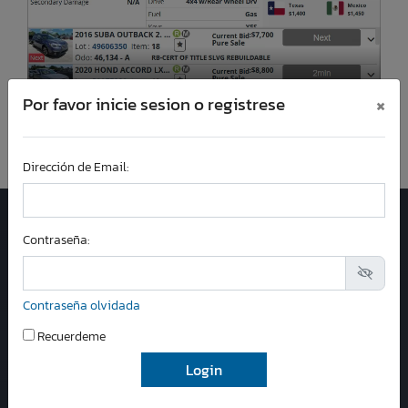
×
Por favor inicie sesion o registrese
Dirección de Email:
Llámanos:
Contraseña:
+1-954-573-6936
Servicio al Cliente
Contraseña olvidada
8 am - 5 pm (EST)
Lunes a Viernes
Recuerdeme
Correo:
contactus@salvageboatsauction.com
Florida
4811 Lyons Technology Parkway, Suite 9,