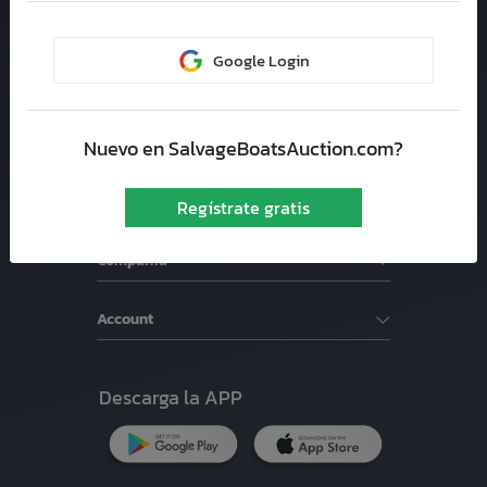
Coconut Creek, 33073
Google Login
Soporte
Subastas de Autos
Nuevo en SalvageBoatsAuction.com?
Buscador de vehiculos
Regístrate gratis
Compañía
Account
Descarga la APP