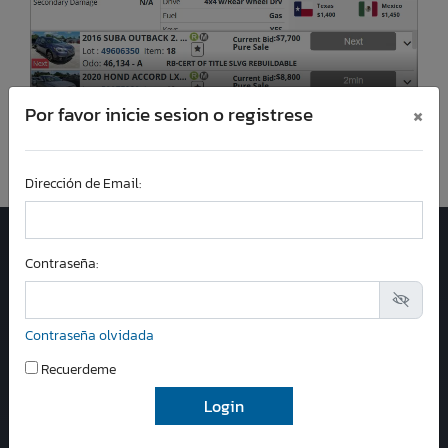
×
Por favor inicie sesion o registrese
Dirección de Email:
Llámanos:
Contraseña:
+1-954-573-6936
Servicio al Cliente
Contraseña olvidada
8 am - 5 pm (EST)
Lunes a Viernes
Recuerdeme
Correo:
contactus@salvageboatsauction.com
Florida
4811 Lyons Technology Parkway, Suite 9,