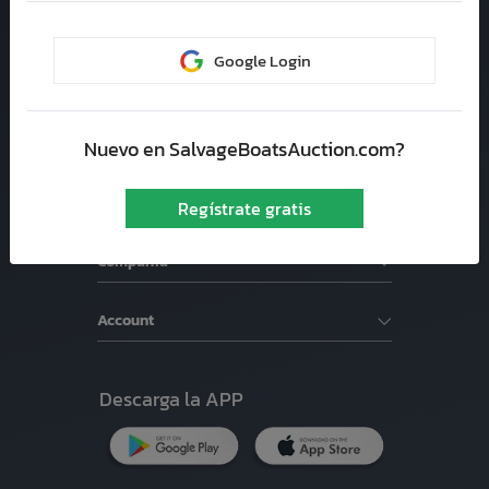
Coconut Creek, 33073
Google Login
Soporte
Subastas de Autos
Nuevo en SalvageBoatsAuction.com?
Buscador de vehiculos
Regístrate gratis
Compañía
Account
Descarga la APP