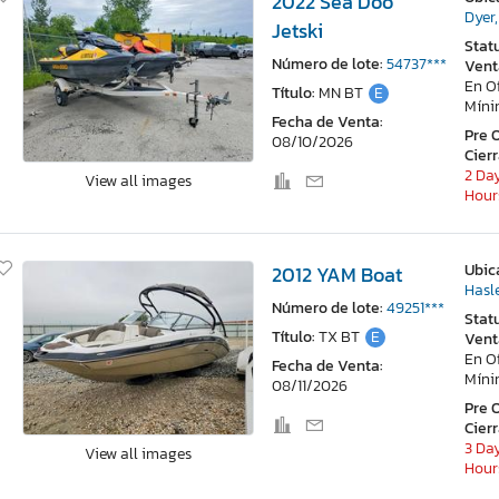
2022 Sea Doo
Dyer,
Jetski
Stat
Número de lote:
54737***
Vent
En O
Título:
MN BT
E
Mín
Fecha de Venta:
Pre 
08/10/2026
Cier
2 Day
View all images
Hour
Ubic
2012 YAM Boat
Hasl
Número de lote:
49251***
Stat
Título:
TX BT
E
Vent
En O
Fecha de Venta:
Mín
08/11/2026
Pre 
Cier
3 Day
View all images
Hour