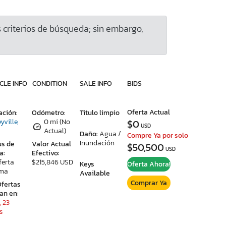
criterios de búsqueda; sin embargo,
CLE INFO
CONDITION
SALE INFO
BIDS
Oferta Actual
ación:
Odómetro:
Titulo limpio
yville,
0 mi (No
$0
USD
Actual)
Daño:
Agua /
Compre Ya por solo
Inundación
us de
Valor Actual
$50,500
USD
a:
Efectivo:
ferta
$215,846 USD
Keys
Oferta Ahora!
ima
Available
Comprar Ya
Ofertas
ran en:
, 23
s