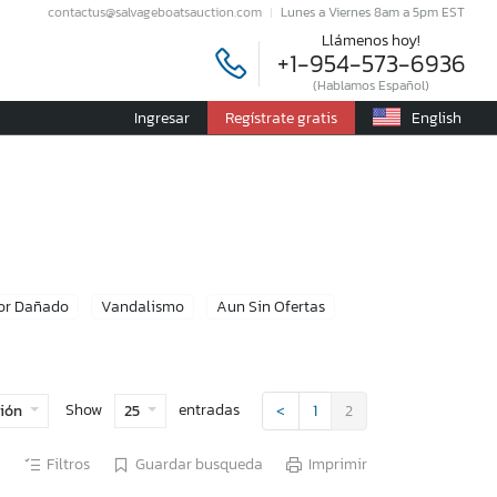
contactus@salvageboatsauction.com
Lunes a Viernes 8am a 5pm EST
Llámenos hoy!
+1-954-573-6936
(Hablamos Español)
Ingresar
Regístrate gratis
English
or Dañado
Vandalismo
Aun Sin Ofertas
Show
entradas
ción
25
<
1
2
Filtros
Guardar busqueda
Imprimir