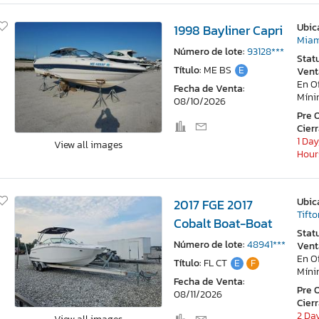
Ubic
1998 Bayliner Capri
Miam
Número de lote:
93128***
Stat
Título:
ME BS
E
Vent
En O
Fecha de Venta:
Mín
08/10/2026
Pre 
Cier
1 Day
View all images
Hour
Ubic
2017 FGE 2017
Tift
Cobalt Boat-Boat
Stat
Número de lote:
48941***
Vent
En O
Título:
FL CT
E
F
Mín
Fecha de Venta:
Pre 
08/11/2026
Cier
2 Day