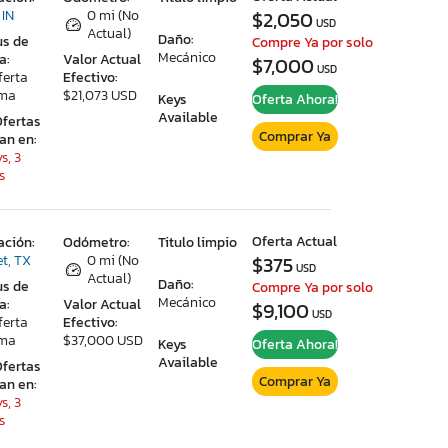
 IN
0 mi (No
$2,050
USD
Actual)
Daño:
us de
Compre Ya por solo
Mecánico
a:
Valor Actual
$7,000
USD
ferta
Efectivo:
ima
$21,073 USD
Keys
Oferta Ahora!
Available
Ofertas
Comprar Ya
ran en:
s, 3
s
Oferta Actual
ación:
Odómetro:
Titulo limpio
et, TX
0 mi (No
$375
USD
Actual)
Daño:
us de
Compre Ya por solo
Mecánico
a:
Valor Actual
$9,100
USD
ferta
Efectivo:
ima
$37,000 USD
Keys
Oferta Ahora!
Available
Ofertas
Comprar Ya
ran en:
s, 3
s