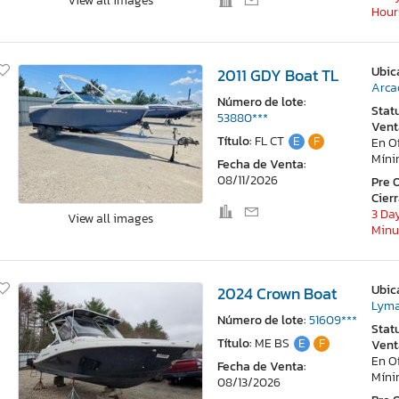
View all images
Hour
Ubic
2011 GDY Boat TL
Arca
Número de lote:
Stat
53880***
Vent
Título:
FL CT
E
F
En O
Mín
Fecha de Venta:
08/11/2026
Pre 
Cier
3 Day
View all images
Minu
Ubic
2024 Crown Boat
Lyma
Número de lote:
51609***
Stat
Título:
ME BS
E
F
Vent
En O
Fecha de Venta:
Mín
08/13/2026