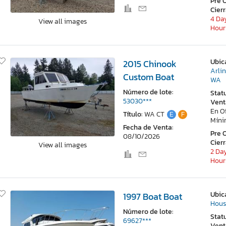
Pre 
Cier
4 Day
View all images
Hour
Ubic
2015 Chinook
Arli
Custom Boat
WA
Número de lote:
Stat
53030***
Vent
En O
Título:
WA CT
E
F
Mín
Fecha de Venta:
Pre 
08/10/2026
Cier
View all images
2 Day
Hour
Ubic
1997 Boat Boat
Hous
Número de lote:
Stat
69627***
Vent