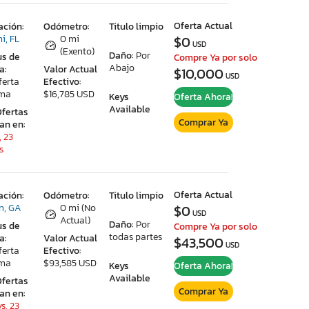
Oferta Actual
ación:
Odómetro:
Titulo limpio
i, FL
0 mi
$0
USD
(Exento)
Daño:
Por
us de
Compre Ya por solo
Abajo
a:
Valor Actual
$10,000
USD
ferta
Efectivo:
ima
$16,785 USD
Keys
Oferta Ahora!
Available
Ofertas
Comprar Ya
ran en:
, 23
s
Oferta Actual
ación:
Odómetro:
Titulo limpio
on, GA
0 mi (No
$0
USD
Actual)
Daño:
Por
us de
Compre Ya por solo
todas partes
a:
Valor Actual
$43,500
USD
ferta
Efectivo:
ima
$93,585 USD
Keys
Oferta Ahora!
Available
Ofertas
Comprar Ya
ran en:
s, 23