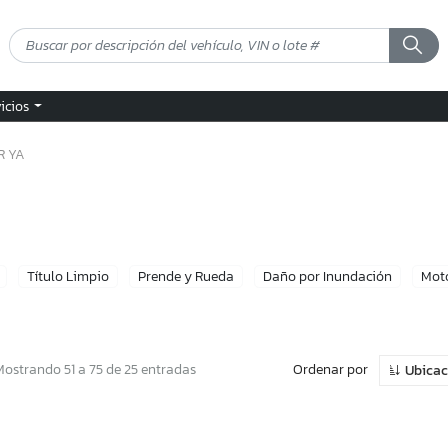
vicios
R YA
Título Limpio
Prende y Rueda
Daño por Inundación
Mot
Ordenar por
Mostrando 51 a 75 de 25 entradas
Ubica