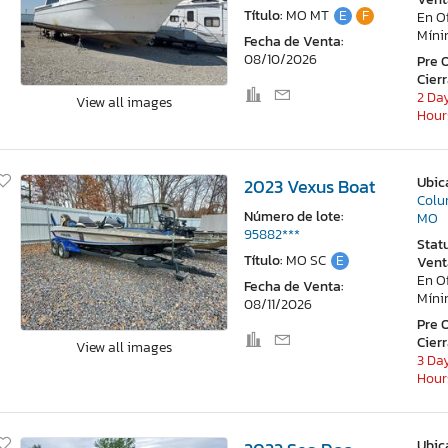
Título:
MO MT
E
F
En O
Mín
Fecha de Venta:
08/10/2026
Pre 
Cier
2 Day
View all images
Hour
Ubic
2023 Vexus Boat
Colu
Número de lote:
MO
95882***
Stat
Título:
MO SC
E
Vent
En O
Fecha de Venta:
Mín
08/11/2026
Pre 
Cier
View all images
3 Day
Hour
Ubic