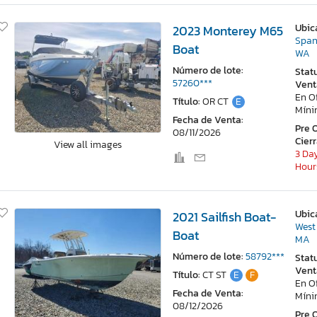
Ubic
2023 Monterey M65
Span
Boat
WA
Número de lote:
Stat
57260***
Vent
En O
Título:
OR CT
E
Mín
Fecha de Venta:
Pre 
08/11/2026
Cier
View all images
3 Day
Hour
Ubic
2021 Sailfish Boat-
West
Boat
MA
Número de lote:
58792***
Stat
Vent
Título:
CT ST
E
F
En O
Fecha de Venta:
Mín
08/12/2026
Pre 