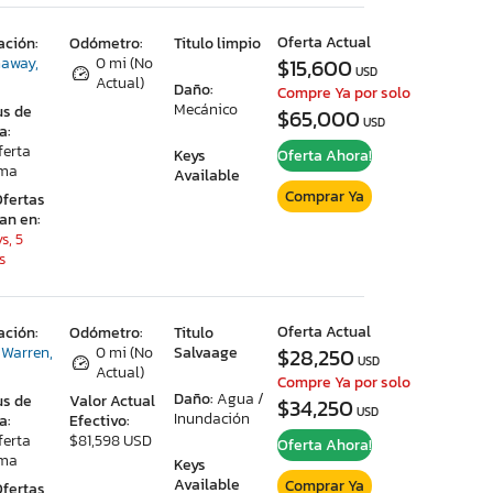
Oferta Actual
ación:
Odómetro:
Titulo limpio
away,
0 mi (No
$15,600
USD
Actual)
Daño:
Compre Ya por solo
Mecánico
us de
$65,000
USD
a:
ferta
Keys
Oferta Ahora!
ima
Available
Comprar Ya
Ofertas
ran en:
s, 5
s
Oferta Actual
ación:
Odómetro:
Titulo
 Warren,
0 mi (No
Salvaage
$28,250
USD
Actual)
Compre Ya por solo
Daño:
Agua /
us de
Valor Actual
$34,250
USD
Inundación
a:
Efectivo:
ferta
$81,598 USD
Oferta Ahora!
ima
Keys
Available
Comprar Ya
Ofertas