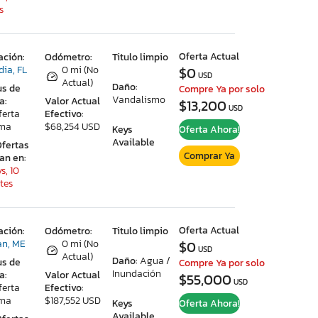
s
Oferta Actual
ación:
Odómetro:
Titulo limpio
dia, FL
0 mi (No
$0
USD
Actual)
Daño:
us de
Compre Ya por solo
Vandalismo
a:
Valor Actual
$13,200
USD
ferta
Efectivo:
ima
$68,254 USD
Keys
Oferta Ahora!
Available
Ofertas
Comprar Ya
ran en:
s, 10
tes
Oferta Actual
ación:
Odómetro:
Titulo limpio
n, ME
0 mi (No
$0
USD
Actual)
Daño:
Agua /
us de
Compre Ya por solo
Inundación
a:
Valor Actual
$55,000
USD
ferta
Efectivo:
ima
$187,552 USD
Keys
Oferta Ahora!
Available