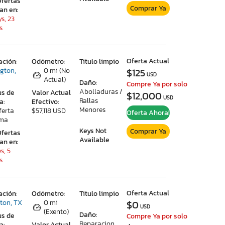
Ofertas
Comprar Ya
ran en:
s, 23
s
Oferta Actual
ación:
Odómetro:
Titulo limpio
ngton,
0 mi (No
$125
USD
Actual)
Daño:
Compre Ya por solo
Abolladuras /
us de
Valor Actual
$12,000
USD
Rallas
a:
Efectivo:
Menores
ferta
$57,118 USD
Oferta Ahora!
ima
Keys Not
Comprar Ya
Ofertas
Available
ran en:
s, 5
s
Oferta Actual
ación:
Odómetro:
Titulo limpio
ton, TX
0 mi
$0
USD
(Exento)
Daño:
us de
Compre Ya por solo
Reparacion
a:
Valor Actual