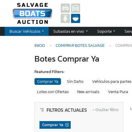
Buscar Vehículos
Subastas en vivo
Soporte
Ser
INICIO
COMPRAR BOTES SALVAGE
COMPRA
Botes Comprar Ya
Featured Filters:
Comprar Ya
Sin Daño
Vehículos para partes
Lotes con Ofertas
New arrivals
Venta Pura
FILTROS ACTUALES
−
Ocultar filtro
Comprar Ya