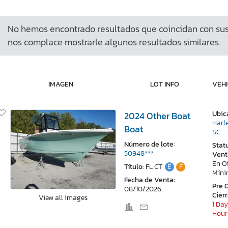
No hemos encontrado resultados que coincidan con sus 
nos complace mostrarle algunos resultados similares.
IMAGEN
LOT INFO
VEHI
Ubic
2024 Other Boat
Harle
Boat
SC
Número de lote:
Stat
50948***
Vent
En O
Título:
FL CT
E
F
Mín
Fecha de Venta:
Pre 
08/10/2026
Cier
View all images
1 Day
Hour