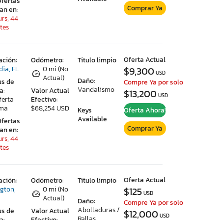
Ofertas
Comprar Ya
ran en:
urs, 44
tes
Oferta Actual
ación:
Odómetro:
Titulo limpio
dia, FL
0 mi (No
$9,300
USD
Actual)
Daño:
us de
Compre Ya por solo
Vandalismo
a:
Valor Actual
$13,200
USD
ferta
Efectivo:
ima
$68,254 USD
Keys
Oferta Ahora!
Available
Ofertas
Comprar Ya
ran en:
urs, 44
tes
Oferta Actual
ación:
Odómetro:
Titulo limpio
ngton,
0 mi (No
$125
USD
Actual)
Daño:
Compre Ya por solo
Abolladuras /
us de
Valor Actual
$12,000
USD
Rallas
a:
Efectivo: