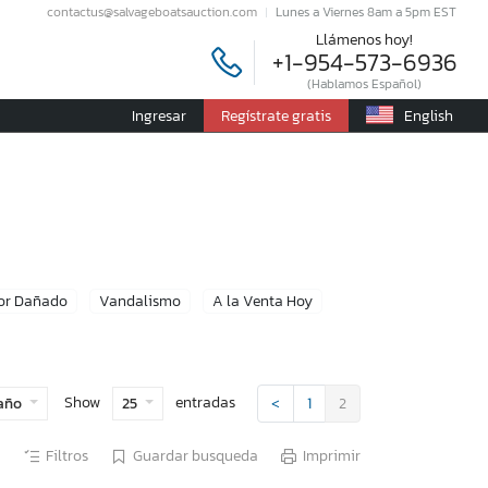
contactus@salvageboatsauction.com
Lunes a Viernes 8am a 5pm EST
Llámenos hoy!
+1-954-573-6936
(Hablamos Español)
Ingresar
Regístrate gratis
English
or Dañado
Vandalismo
A la Venta Hoy
Show
entradas
año
25
<
1
2
Filtros
Guardar busqueda
Imprimir