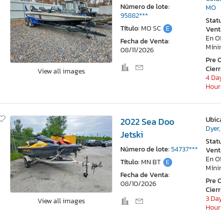
Número de lote:
MO
95882***
Stat
Título:
MO SC
E
Vent
En O
Fecha de Venta:
Mín
08/11/2026
Pre 
Cier
View all images
4 Day
Hour
Ubic
2022 Sea Doo
Dyer,
Jetski
Stat
Número de lote:
54737***
Vent
En O
Título:
MN BT
E
Mín
Fecha de Venta:
Pre 
08/10/2026
Cier
3 Day
View all images
Hour