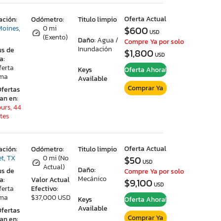
Oferta Actual
ación:
Odómetro:
Titulo limpio
Moines,
0 mi
$600
USD
(Exento)
Daño:
Agua /
Compre Ya por solo
Inundación
us de
$1,800
USD
a:
ferta
Keys
Oferta Ahora!
ima
Available
Comprar Ya
Ofertas
ran en:
ours, 44
tes
Oferta Actual
ación:
Odómetro:
Titulo limpio
et, TX
0 mi (No
$50
USD
Actual)
Daño:
us de
Compre Ya por solo
Mecánico
a:
Valor Actual
$9,100
USD
ferta
Efectivo:
ima
$37,000 USD
Keys
Oferta Ahora!
Available
Ofertas
Comprar Ya
ran en: