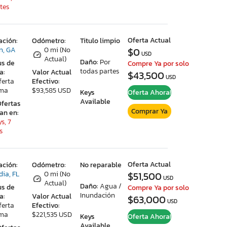
tes
Oferta Actual
ación:
Odómetro:
Titulo limpio
on, GA
0 mi (No
$0
USD
Actual)
Daño:
Por
us de
Compre Ya por solo
todas partes
a:
Valor Actual
$43,500
USD
ferta
Efectivo:
ima
$93,585 USD
Keys
Oferta Ahora!
Available
Ofertas
Comprar Ya
ran en:
s, 7
s
Oferta Actual
ación:
Odómetro:
No reparable
dia, FL
0 mi (No
$51,500
USD
Actual)
Daño:
Agua /
us de
Compre Ya por solo
Inundación
a:
Valor Actual
$63,000
USD
ferta
Efectivo:
ima
$221,535 USD
Keys
Oferta Ahora!
Available