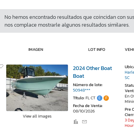
No hemos encontrado resultados que coincidan con sus 
nos complace mostrarle algunos resultados similares.
IMAGEN
LOT INFO
VEHI
Ubic
2024 Other Boat
Harle
Boat
SC
Número de lote:
Stat
50948***
Vent
En O
Título:
FL CT
E
F
Mín
Fecha de Venta:
Pre 
08/10/2026
Cier
View all images
3 Day
Hour