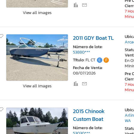
Pre 
Cier
7 Ho
View all images
Minu
Ubic
2011 GDY Boat TL
Arca
Número de lote:
Stat
53880***
Vent
Título:
FL CT
E
F
En O
Mín
Fecha de Venta:
08/07/2026
Pre 
Cier
7 Ho
View all images
Minu
Ubic
2015 Chinook
Arli
Custom Boat
WA
Número de lote:
Stat
53030***
Vent