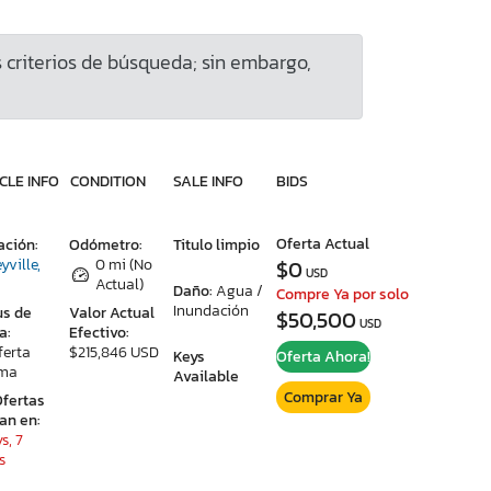
criterios de búsqueda; sin embargo,
CLE INFO
CONDITION
SALE INFO
BIDS
Oferta Actual
ación:
Odómetro:
Titulo limpio
yville,
0 mi (No
$0
USD
Actual)
Daño:
Agua /
Compre Ya por solo
Inundación
us de
Valor Actual
$50,500
USD
a:
Efectivo:
ferta
$215,846 USD
Keys
Oferta Ahora!
ima
Available
Comprar Ya
Ofertas
ran en:
s, 7
s