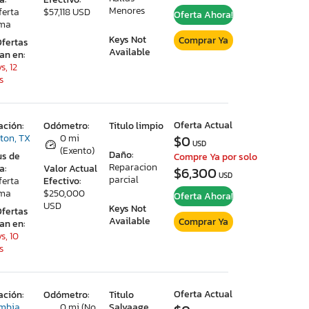
Menores
ferta
$57,118 USD
Oferta Ahora!
ima
Keys Not
Comprar Ya
Ofertas
Available
ran en:
s, 12
s
Oferta Actual
ación:
Odómetro:
Titulo limpio
ton, TX
0 mi
$0
USD
(Exento)
Daño:
us de
Compre Ya por solo
Reparacion
a:
Valor Actual
$6,300
USD
parcial
ferta
Efectivo:
ima
$250,000
Oferta Ahora!
USD
Keys Not
Ofertas
Available
Comprar Ya
ran en:
s, 10
s
Oferta Actual
ación:
Odómetro:
Titulo
mbia,
0 mi (No
Salvaage