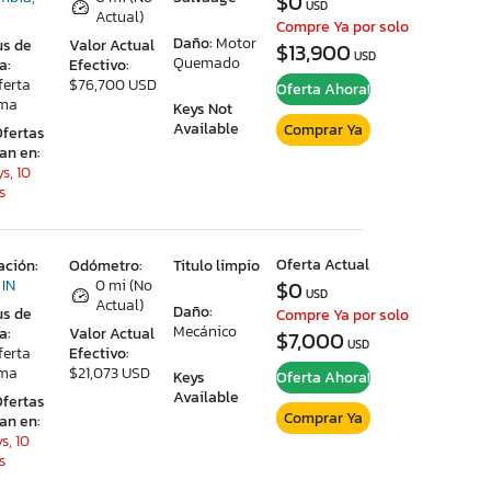
$0
USD
Actual)
Compre Ya por solo
Daño:
Motor
us de
Valor Actual
$13,900
USD
Quemado
a:
Efectivo:
ferta
$76,700 USD
Oferta Ahora!
ima
Keys Not
Available
Comprar Ya
Ofertas
ran en:
s, 10
s
Oferta Actual
ación:
Odómetro:
Titulo limpio
 IN
0 mi (No
$0
USD
Actual)
Daño:
us de
Compre Ya por solo
Mecánico
a:
Valor Actual
$7,000
USD
ferta
Efectivo:
ima
$21,073 USD
Keys
Oferta Ahora!
Available
Ofertas
Comprar Ya
ran en:
s, 10
s