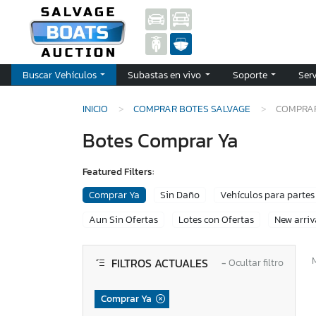
Buscar Vehículos
Subastas en vivo
Soporte
Ser
INICIO
COMPRAR BOTES SALVAGE
COMPRA
Botes Comprar Ya
Featured Filters:
Comprar Ya
Sin Daño
Vehículos para partes
Aun Sin Ofertas
Lotes con Ofertas
New arriv
FILTROS ACTUALES
−
Ocultar filtro
Comprar Ya