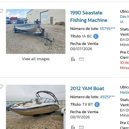
Ubic
1990 Seastate
Des 
Fishing Machine
IA
Número de lote:
55795***
Stat
Vent
Título:
IA BC
E
En O
Fecha de Venta:
Mín
08/07/2026
Pre 
Cier
View all images
10 H
Minu
Ubic
2012 YAM Boat
Hasl
Número de lote:
49251***
Stat
Título:
TX BT
E
Vent
En O
Fecha de Venta:
Mín
08/11/2026
Pre 
Cier