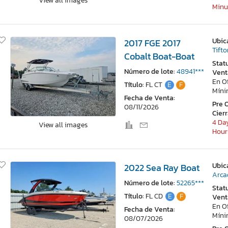
View all images
Minu
Ubic
2017 FGE 2017
Tift
Cobalt Boat-Boat
Stat
Número de lote:
48941***
Vent
En O
Título:
FL CT
E
F
Mín
Fecha de Venta:
Pre 
08/11/2026
Cier
4 Day
View all images
Hour
Ubic
2022 Sea Ray Boat
Arca
Número de lote:
52265***
Stat
Título:
FL CD
E
F
Vent
En O
Fecha de Venta:
Mín
08/07/2026