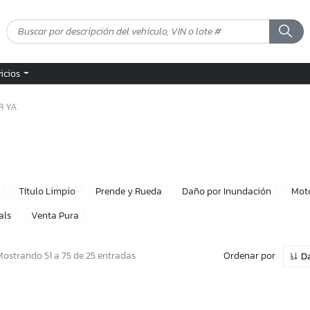
vicios
R YA
Título Limpio
Prende y Rueda
Daño por Inundación
Mot
als
Venta Pura
Ordenar por
Mostrando 51 a 75 de 25 entradas
D