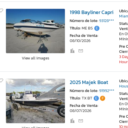
Ubic
1998 Bayliner Capri
Miam
Número de lote:
93128***
Stat
Título:
ME BS
E
Vent
En O
Fecha de Venta:
Mín
08/10/2026
Pre 
Cier
3 Day
View all images
Hour
Ubic
2025 Majek Boat
Hous
Número de lote:
91992***
Stat
Título:
TX BT
E
F
Vent
En O
Fecha de Venta:
Mín
08/07/2026
Pre 
Cier
10 H