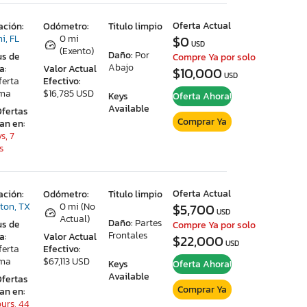
Oferta Actual
ación:
Odómetro:
Titulo limpio
i, FL
0 mi
$0
USD
(Exento)
Daño:
Por
us de
Compre Ya por solo
Abajo
a:
Valor Actual
$10,000
USD
ferta
Efectivo:
ima
$16,785 USD
Keys
Oferta Ahora!
Available
Ofertas
Comprar Ya
ran en:
s, 7
s
Oferta Actual
ación:
Odómetro:
Titulo limpio
ton, TX
0 mi (No
$5,700
USD
Actual)
Daño:
Partes
us de
Compre Ya por solo
Frontales
a:
Valor Actual
$22,000
USD
ferta
Efectivo:
ima
$67,113 USD
Keys
Oferta Ahora!
Available
Ofertas
Comprar Ya
ran en:
ours, 44