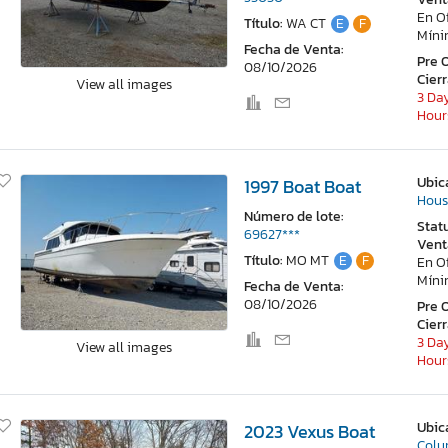
En O
Título:
WA CT
E
F
Mín
Fecha de Venta:
Pre 
08/10/2026
Cier
View all images
3 Day
Hour
Ubic
1997 Boat Boat
Hous
Número de lote:
Stat
69627***
Vent
Título:
MO MT
E
F
En O
Mín
Fecha de Venta:
08/10/2026
Pre 
Cier
3 Day
View all images
Hour
Ubic
2023 Vexus Boat
Colu