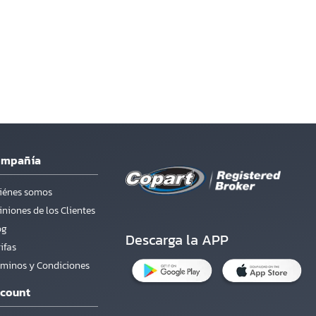
ompañía
iénes somos
niones de los Clientes
og
Descarga la APP
ifas
rminos y Condiciones
count