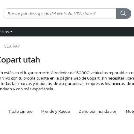
vicios
SEA RAY
Copart utah
h estás en el lugar correcto. Alrededor de 150000 vehículos reparables c
n vivo con tu propia cuenta en la página web de Copart, sin necesitar lic
 todas las marcas y modelos, de aseguradoras, empresas financieras, de i
endado y con más experiencia.
Título Limpio
Prende y Rueda
Daño por Inundación
Mot