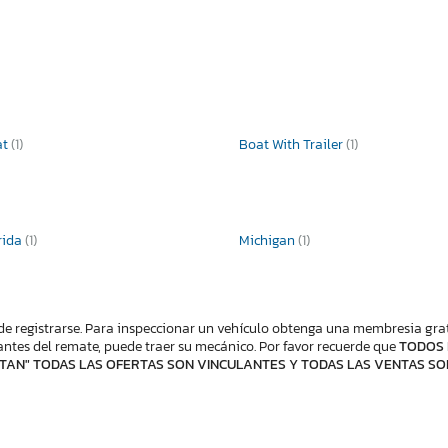
at
(1)
Boat With Trailer
(1)
rida
(1)
Michigan
(1)
de registrarse. Para inspeccionar un vehículo obtenga una membresia gratis
ntes del remate, puede traer su mecánico. Por favor recuerde que
TODOS 
TAN" TODAS LAS OFERTAS SON VINCULANTES Y TODAS LAS VENTAS SO