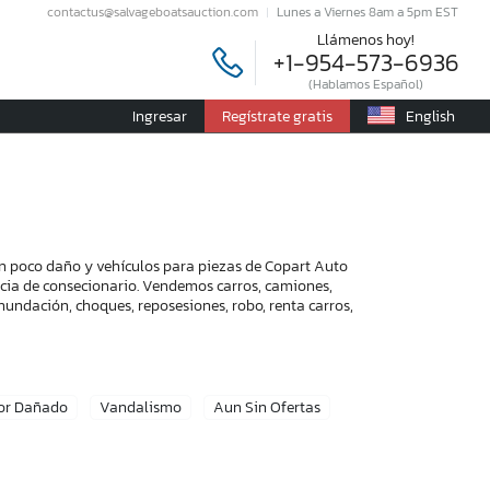
contactus@salvageboatsauction.com
Lunes a Viernes 8am a 5pm EST
Llámenos hoy!
+1-954-573-6936
(Hablamos Español)
Ingresar
Regístrate gratis
English
on poco daño y vehículos para piezas de Copart Auto
encia de consecionario. Vendemos carros, camiones,
nundación, choques, reposesiones, robo, renta carros,
or Dañado
Vandalismo
Aun Sin Ofertas