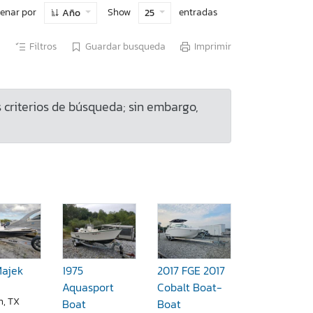
enar por
Show
entradas
Año
25
Filtros
Guardar busqueda
Imprimir
criterios de búsqueda; sin embargo,
Majek
1975
2017 FGE 2017
Aquasport
Cobalt Boat-
n, TX
Boat
Boat