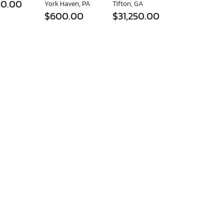
00.00
York Haven, PA
Tifton, GA
$600.00
$31,250.00