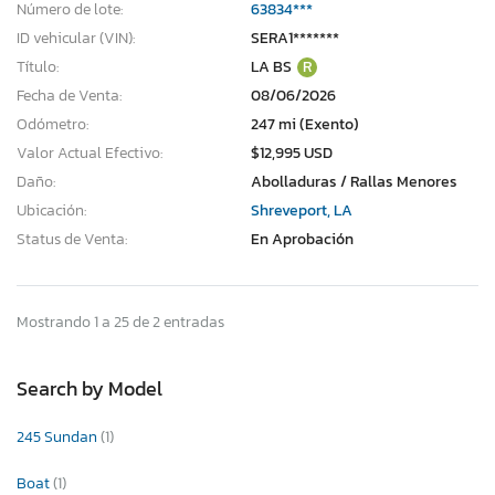
Número de lote:
63834***
ID vehicular (VIN):
SERA1*******
Título:
LA BS
R
Fecha de Venta:
08/06/2026
Odómetro:
247 mi (Exento)
Valor Actual Efectivo:
$12,995 USD
Daño:
Abolladuras / Rallas Menores
Ubicación:
Shreveport, LA
Status de Venta:
En Aprobación
Mostrando 1 a 25 de 2 entradas
Search by Model
245 Sundan
(1)
Boat
(1)