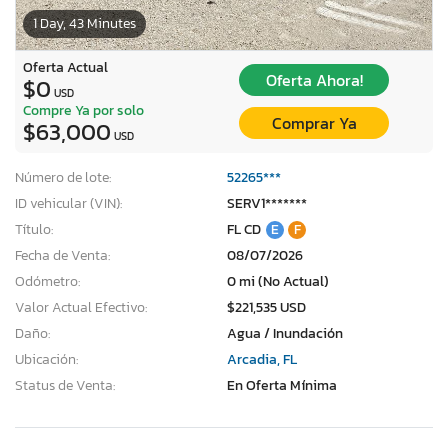
1 Day, 43 Minutes
Oferta Actual
Oferta Ahora!
$0
USD
Compre Ya por solo
Comprar Ya
$63,000
USD
Número de lote:
52265***
ID vehicular (VIN):
SERV1*******
Título:
FL CD
E
F
Fecha de Venta:
08/07/2026
Odómetro:
0 mi (No Actual)
Valor Actual Efectivo:
$221,535 USD
Daño:
Agua / Inundación
Ubicación:
Arcadia, FL
Status de Venta:
En Oferta Mínima