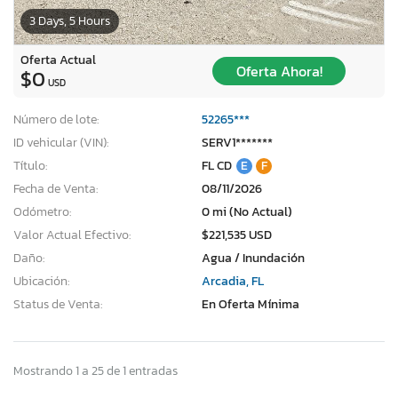
3 Days, 5 Hours
Oferta Actual
Oferta Ahora!
$0
USD
Número de lote:
52265***
ID vehicular (VIN):
SERV1*******
Título:
FL CD
E
F
Fecha de Venta:
08/11/2026
Odómetro:
0 mi (No Actual)
Valor Actual Efectivo:
$221,535 USD
Daño:
Agua / Inundación
Ubicación:
Arcadia, FL
Status de Venta:
En Oferta Mínima
Mostrando 1 a 25 de 1 entradas